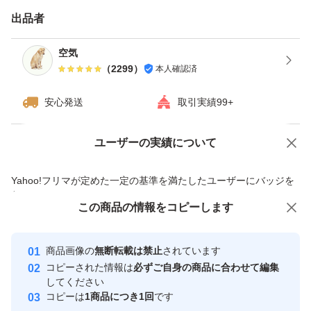
す。※四合瓶はサイズの都合上ダンボールでの発送がメイ
出品者
ンとなります。
空気
（
2299
）
本人確認済
------------検索用------------
獺祭、十四代、黒龍、而今、鍋島、勝駒、花邑、花陽浴、
安心発送
取引実績99+
新政、飛露喜、田酒、東洋美人、写楽、No6、鳳凰美田、
久保田、作、澤屋まつもと、大吟醸、純米大吟醸、日本
ユーザーの実績について
価格の相談
商品への質問
酒、亜麻猫、陽乃鳥、天蛙、プレミア酒、日本酒、山本、
商品への質問からの値下げ交渉、不適切なカテゴリ変更依頼は禁止です
Yahoo!フリマが定めた一定の基準を満たしたユーザーにバッジを
冩楽、飛露喜、十四代、磯自慢
付与しています
くどき上手、澤屋まつもと、花陽浴、勝駒、九平次、久保
この商品をみている人にオススメ
この商品の情報をコピーします
安心取引出品者
田、山田錦、白鶴錦、居酒屋
Yahoo!フリマの基準をクリアした安
安心取引出品者
商品画像の
無断転載は禁止
されています
心・安全なユーザーです
コピーされた情報は
必ずご自身の商品に合わせて編集
取引実績
してください
コピーは
1商品につき1回
です
このユーザーはYahoo!フリマの取