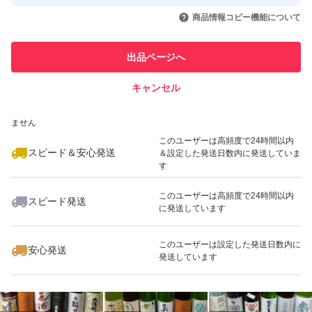
取引実績◯+
いいね！
いいね！
11,500
円
11,500
円
12,000
円
引を完了させた実績があります
商品情報コピー機能について
このユーザーは他フリマサービス
他フリマ実績◯+
出品ページへ
での取引実績があります
キャンセル
スピード&安心発送
いいね！
いいね！
11,500
※このバッジは実績に基づく表示であり、発送を保証しているものではあり
円
11,500
円
11,500
円
ません
このユーザーは高頻度で24時間以内
スピード＆安心発送
＆設定した発送日数内に発送していま
す
このユーザーは高頻度で24時間以内
スピード発送
に発送しています
いいね！
いいね！
12,500
円
11,500
円
12,500
円
このユーザーは設定した発送日数内に
安心発送
発送しています