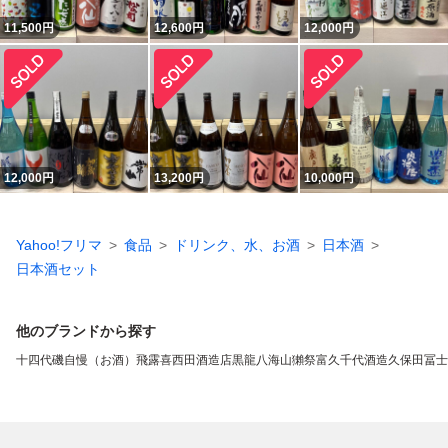
11,500
円
12,600
円
12,000
円
12,000
円
13,200
円
10,000
円
Yahoo!フリマ
食品
ドリンク、水、お酒
日本酒
日本酒セット
他のブランドから探す
十四代
磯自慢（お酒）
飛露喜
西田酒造店
黒龍
八海山
獺祭
富久千代酒造
久保田
冨士