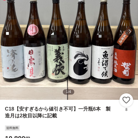
1
/
4
い
C18【安すぎるから値引き不可】一升瓶6本 製
8
造月は2枚目以降に記載
送料無料