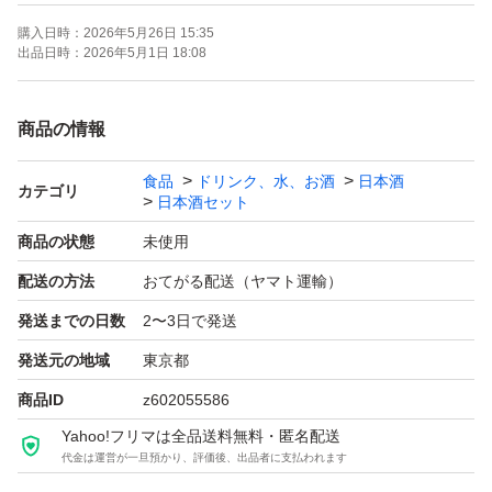
購入日時：
2026年5月26日 15:35
【お願い】
出品日時：
2026年5月1日 18:08
・・Yahoo!フリマの仕様につきクール便での発送は行な
っておりません。ご了承ください。
商品の情報
・20歳未満の方には販売しません。
食品
ドリンク、水、お酒
日本酒
・段ボールでの発送中に割れてしまう事があったため、お
カテゴリ
日本酒セット
酒用のP箱で発送しております！
商品の状態
未使用
・段ボールご希望の際は購入後にメッセージでご連絡くだ
配送の方法
おてがる配送（ヤマト運輸）
さい。
発送までの日数
2〜3日で発送
・配達日時のご希望がある方も購入後のメッセージでご連
絡ください。
発送元の地域
東京都
・日曜日、月曜日は発送をお休みさせて頂く場合がござい
商品ID
z602055586
ますが、ご了承下さい。
Yahoo!フリマは全品送料無料・匿名配送
代金は運営が一旦預かり、評価後、出品者に支払われます
・ダンボールは破損しやすい為プラスチック箱を推奨しま