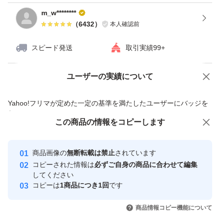
m_w********
（
6432
）
本人確認前
スピード発送
取引実績99+
ユーザーの実績について
価格の相談
商品への質問
商品への質問からの値下げ交渉、不適切なカテゴリ変更依頼は禁止です
Yahoo!フリマが定めた一定の基準を満たしたユーザーにバッジを
付与しています
この商品をみている人にオススメ
この商品の情報をコピーします
安心取引出品者
最大10%対象
Yahoo!フリマの基準をクリアした安
安心取引出品者
商品画像の
無断転載は禁止
されています
心・安全なユーザーです
コピーされた情報は
必ずご自身の商品に合わせて編集
取引実績
してください
コピーは
1商品につき1回
です
このユーザーはYahoo!フリマの取
取引実績◯+
いいね！
いいね！
3,500
円
4,200
円
2,980
円
引を完了させた実績があります
商品情報コピー機能について
最大10%対象