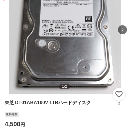
1
/
2
い
東芝 DT01ABA100V 1TBハードディスク
2
送料無料
4,500
円