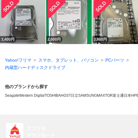
3,400
円
2,000
円
3,800
円
Yahoo!フリマ
スマホ、タブレット、パソコン
PCパーツ
内蔵型ハードディスクドライブ
他のブランドから探す
Seagate
Western Digital
TOSHIBA
HGST
日立
SAMSUNG
MAXTOR
富士通
日本HP