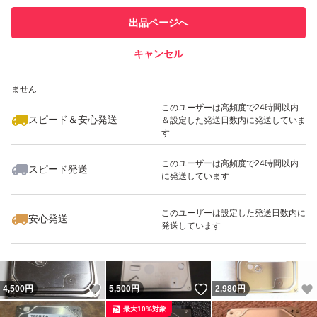
このユーザーは他フリマサービス
他フリマ実績◯+
出品ページへ
での取引実績があります
キャンセル
スピード&安心発送
いいね！
いいね！
3,200
※このバッジは実績に基づく表示であり、発送を保証しているものではあり
円
6,900
円
2,950
円
ません
最大10%対象
最大10%対象
このユーザーは高頻度で24時間以内
スピード＆安心発送
＆設定した発送日数内に発送していま
す
このユーザーは高頻度で24時間以内
スピード発送
に発送しています
いいね！
いいね！
7,980
円
2,950
円
6,980
円
このユーザーは設定した発送日数内に
安心発送
発送しています
いいね！
いいね！
4,500
円
5,500
円
2,980
円
最大10%対象