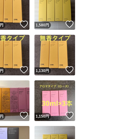
！
いいね！
いいね！
円
1,580
円
ユーザーの実績について
！
いいね！
いいね！
円
1,130
円
o!フリマが定めた一定の基準を満たしたユーザーにバッジを付与しています
出品者
この商品の情報をコピーします
取引出品者
Yahoo!フリマの基準をクリアした安心・安全なユーザーです
！
いいね！
いいね！
商品画像の
無断転載は禁止
されています
円
1,150
円
コピーされた情報は
必ずご自身の商品に合わせて編集
してください
コピーは
1商品につき1回
です
実績◯+
このユーザーはYahoo!フリマの取引を完了させた実績があり