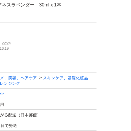
ネスラベンダー 30ml x 1本
応はいたしかねます。
応できませんが、他の商品とまとめてご購入い
割-200円引きで対応いたします。
22:24
16:19
ケットポストminiを発送します。外箱が潰れ
す。気になる方はご遠慮ください。
の商品を発送時に必ずお届けすることは保証い
メ、美容、ヘアケア
スキンケア、基礎化粧品
のため、購入時期および製造時期に関する情報
レンジング
りません。あらかじめご了承くださいますよう
nir
す。
用
の新品のみを販売しております。なお、計量不
がる配送（日本郵便）
商品などの理由による返品には対応いたしかね
2日で発送
じめご了承くださいますようお願い申し上げま