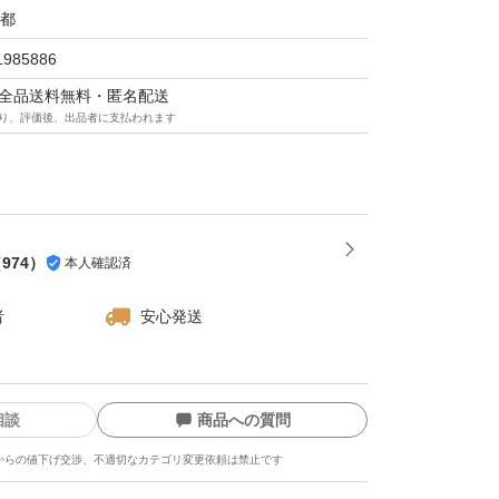
都
若干の傷や汚れが見受けられる場合がございま
1985886
お求めの方や、細かな点をお気になさる方は、
マは全品送料無料・匿名配送
り、評価後、出品者に支払われます
ただきますようお願いいたします。
に努めておりますが、他所での販売により在庫
切れとなる場合がございます。その際は、何卒
賜りますようお願い申し上げます。
（
974
）
本人確認済
でございます。大口でのご購入に関するご相談
ので、お気軽にお問い合わせください。
者
安心発送
ご購入いただいた場合は、当日中に発送いたし
入いただいた場合は、休日明けに発送いたしま
相談
商品への質問
からの値下げ交渉、不適切なカテゴリ変更依頼は禁止です