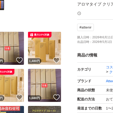
アロマタイプ クリア
★ばら売りのご対
#
attenir
★お値下げには対
最大10%対象
ただける場合、同梱
購入日時：
2026年6月11日 
出品日時：
2026年5月1日 
★簡易包装でゆうパ
る可能性がありま
商品の情報
！
いいね！
いいね！
★特定の製造番号
円
1,480
円
コス
たしかねます。そ
カテゴリ
ク
大10%対象
の開示は行ってお
ブランド
Atte
お願い申し上げま
商品の状態
未使
★当方では未開封
！
いいね！
いいね！
円
1,680
円
配送の方法
おて
足や新品ではない
発送までの日数
1〜
ますので、あらか