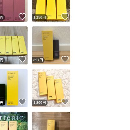
！
いいね！
いいね！
円
1,250
円
！
いいね！
いいね！
円
897
円
！
いいね！
いいね！
円
1,800
円