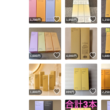
いいね！
いいね
1,799
円
1,950
円
1,150
いいね！
いいね
1,600
円
4,000
円
1,680
Yaho
安心取引
安心
いいね！
いいね
1,800
円
899
円
2,250
取引実績
取引