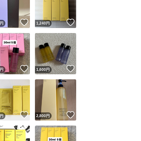
商品情報コピー機
リマ実績◯+
このユーザーは他フリマサービスでの取引実績があります
！
いいね！
いいね！
円
1,240
円
出品ページへ
&安心発送
キャンセル
ジは実績に基づく表示であり、発送を保証しているものではありません
このユーザーは高頻度で24時間以内＆設定した発送日数内に
ード＆安心発送
ます
！
いいね！
いいね！
円
1,600
円
ード発送
このユーザーは高頻度で24時間以内に発送しています
発送
このユーザーは設定した発送日数内に発送しています
！
いいね！
いいね！
円
2,800
円