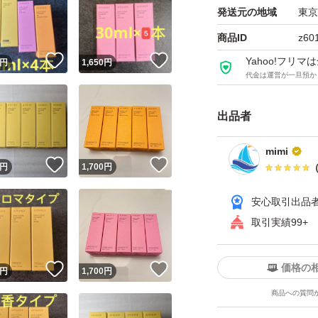
す。
発送元の地域
東京
★商品の包装には
商品ID
z60
す。完璧な状態を
！
いいね！
いいね！
Yahoo!フリ
円
1,650
円
代金は運営が一旦預か
ご購入をお控えい
★極力在庫の確保
出品者
の更新が遅れ、品
ご理解とご協力を
mimi
！
いいね！
いいね！
円
1,700
円
★即購入、大歓迎
も承っております
安心取引出品
★当日15時までに
取引実績99+
ます。休日にご購
す。
価格の
！
いいね！
いいね！
円
1,700
円
商品への質問