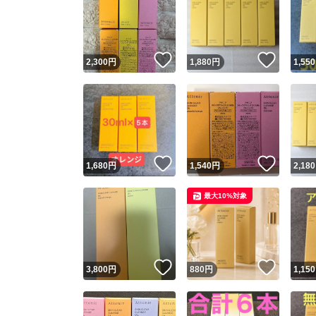
いいね！
いいね
2,300
円
1,880
円
1,550
いいね！
いいね
1,680
円
1,540
円
2,180
最大10%対象
いいね！
いいね
3,800
円
880
円
1,150