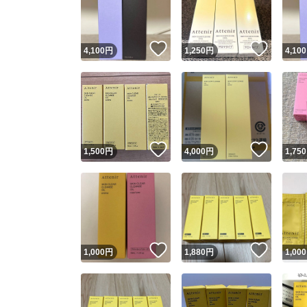
他フ
いいね！
いいね
4,100
円
1,250
円
4,100
スピード
※このバッ
スピ
いいね！
いいね
1,500
円
4,000
円
1,750
スピ
安心
いいね！
いいね
1,000
円
1,880
円
1,000