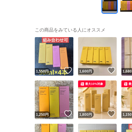
この商品をみている人にオススメ
いいね！
いいね
1,550
円
1,600
円
1,680
最大10%対象
最
いいね！
いいね
1,250
円
1,800
円
1,150