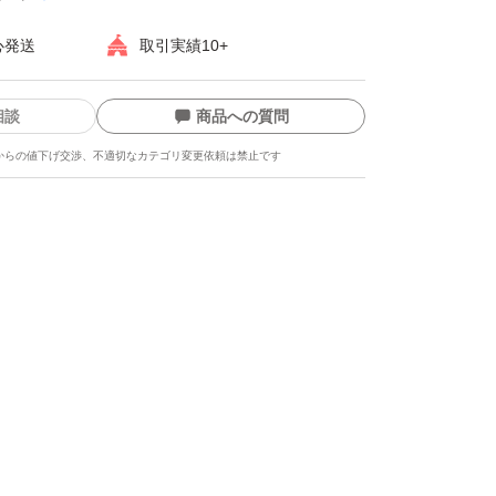
心発送
取引実績10+
相談
商品への質問
からの値下げ交渉、不適切なカテゴリ変更依頼は禁止です
ます