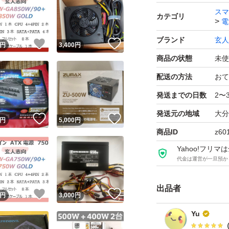
スマ
カテゴリ
電
ブランド
玄人
！
いいね！
いいね！
円
3,400
円
商品の状態
未使
配送の方法
おて
発送までの日数
2〜
発送元の地域
大分
！
いいね！
いいね！
円
5,000
円
商品ID
z60
Yahoo!フリ
代金は運営が一旦預か
出品者
！
いいね！
いいね！
円
3,000
円
Yu