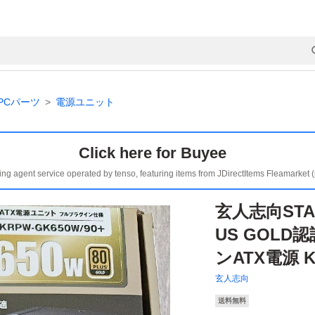
PCパーツ
電源ユニット
Click here for Buyee
ing agent service operated by tenso, featuring items from JDirectItems Fleamarket 
玄人志向STA
US GOLD
ンATX電源 K
玄人志向
送料無料