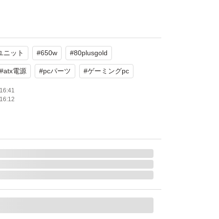
Dシリーズ 80 PLUS GOLD認証 650W フルプ
PW-GK650W/90+
ユニット
#
650w
#
80plusgold
 CFD販売
#
atx電源
#
pcパーツ
#
ゲーミングpc
16:41
16:12