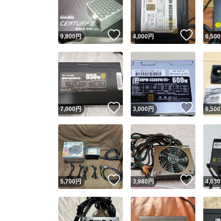
他フ
いいね！
いいね
9,800
円
4,000
円
6,500
スピード
※このバッ
スピ
いいね！
いいね
7,000
円
3,000
円
6,500
スピ
安心
いいね！
いいね
5,700
円
3,980
円
4,630