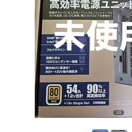
1
/
3