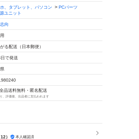
ホ、タブレット、パソコン
PCパーツ
源ユニット
志向
用
がる配送（日本郵便）
3日で発送
県
1980240
マは全品送料無料・匿名配送
り、評価後、出品者に支払われます
（
12
）
本人確認済