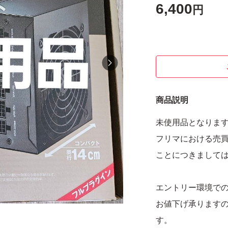
6,400
円
商品説明
未使用品となりま
フリマにおける売
ことにつきまして
エントリー環境での
お値下げ承ります
す。