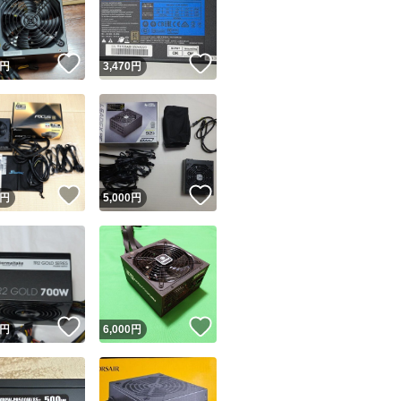
商品情報コピー機
リマ実績◯+
このユーザーは他フリマサービスでの取引実績があります
！
いいね！
いいね！
円
3,470
円
出品ページへ
&安心発送
キャンセル
ジは実績に基づく表示であり、発送を保証しているものではありません
このユーザーは高頻度で24時間以内＆設定した発送日数内に
ード＆安心発送
ます
！
いいね！
いいね！
円
5,000
円
ード発送
このユーザーは高頻度で24時間以内に発送しています
発送
このユーザーは設定した発送日数内に発送しています
！
いいね！
いいね！
円
6,000
円