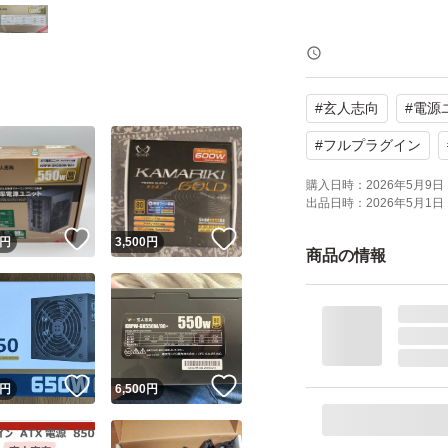
玄人志向 STANDAR
ラグインATX電源 KR
#
玄人志向
#
電源
ブランド：玄人志向
#
フルプラグイン
購入日時：
2026年5月9日 
出品日時：
2026年5月1日 
！
いいね！
いいね！
円
3,500
円
商品の情報
！
いいね！
いいね！
円
6,500
円