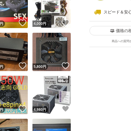
スピード＆安
！
いいね！
いいね！
円
4,000
円
価格の
商品への質問
ユーザーの実績について
！
いいね！
いいね！
円
5,800
円
o!フリマが定めた一定の基準を満たしたユーザーにバッジを付与しています
出品者
この商品の情報をコピーします
取引出品者
Yahoo!フリマの基準をクリアした安心・安全なユーザーです
！
いいね！
いいね！
商品画像の
無断転載は禁止
されています
円
4,980
円
コピーされた情報は
必ずご自身の商品に合わせて編集
してください
コピーは
1商品につき1回
です
実績◯+
このユーザーはYahoo!フリマの取引を完了させた実績があり