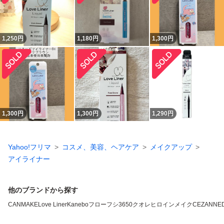
1,250
円
1,180
円
1,300
円
1,300
円
1,300
円
1,290
円
Yahoo!フリマ
コスメ、美容、ヘアケア
メイクアップ
アイライナー
他のブランドから探す
CANMAKE
Love Liner
Kanebo
フローフシ
3650
クオレ
ヒロインメイク
CEZANNE