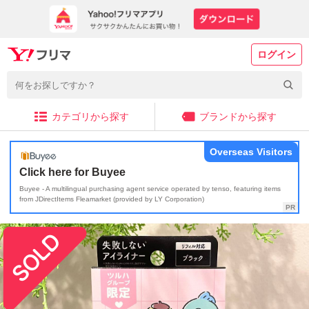
ログイン
カテゴリから探す
ブランドから探す
Overseas Visitors
Click here for Buyee
Buyee - A multilingual purchasing agent service operated by tenso, featuring items
from JDirectItems Fleamarket (provided by LY Corporation)