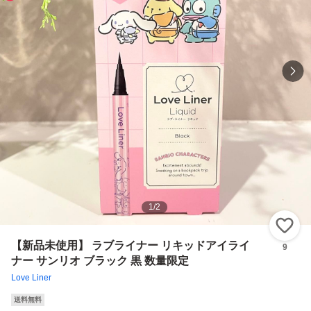
1
/
2
い
【新品未使用】 ラブライナー リキッドアイライ
9
ナー サンリオ ブラック 黒 数量限定
Love Liner
送料無料