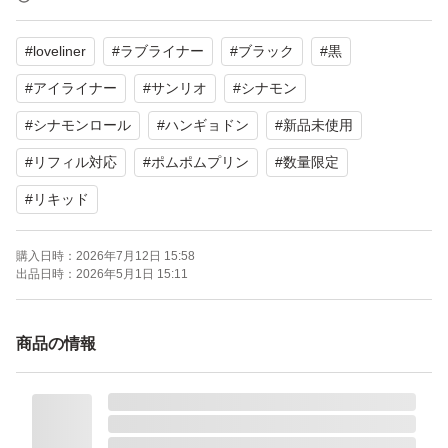
迅速な発送を心がけております！
#
loveliner
#
ラブライナー
#
ブラック
#
黒
ご活用いただける方
#
アイライナー
#
サンリオ
#
シナモン
どうぞよろしくお願いいたします。855
#
シナモンロール
#
ハンギョドン
#
新品未使用
#
リフィル対応
#
ポムポムプリン
#
数量限定
#
リキッド
購入日時：
2026年7月12日 15:58
出品日時：
2026年5月1日 15:11
商品の情報