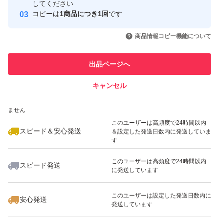
取引実績
してください
コピーは
1商品につき1回
です
このユーザーはYahoo!フリマの取
取引実績◯+
いいね！
いいね！
1,250
円
1,900
円
1,850
円
引を完了させた実績があります
商品情報コピー機能について
最大10%対象
このユーザーは他フリマサービス
他フリマ実績◯+
出品ページへ
での取引実績があります
キャンセル
スピード&安心発送
いいね！
いいね！
1,480
※このバッジは実績に基づく表示であり、発送を保証しているものではあり
円
1,450
円
1,290
円
ません
このユーザーは高頻度で24時間以内
スピード＆安心発送
＆設定した発送日数内に発送していま
す
このユーザーは高頻度で24時間以内
スピード発送
に発送しています
いいね！
いいね！
1,588
円
1,500
円
1,300
円
このユーザーは設定した発送日数内に
安心発送
発送しています