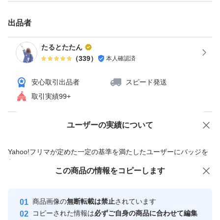
出品者
たるとたたん
（
339
）
本人確認済
安心取引出品者
スピード発送
取引実績99+
ユーザーの実績について
価格の相談
商品への質問
商品への質問からの値下げ交渉、不適切なカテゴリ変更依頼は禁止です
Yahoo!フリマが定めた一定の基準を満たしたユーザーにバッジを
付与しています
この商品をみている人にオススメ
この商品の情報をコピーします
安心取引出品者
最大10%対象
最大10%対象
Yahoo!フリマの基準をクリアした安
安心取引出品者
商品画像の
無断転載は禁止
されています
心・安全なユーザーです
コピーされた情報は
必ずご自身の商品に合わせて編集