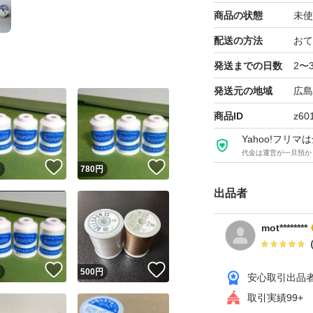
商品の状態
未使
配送の方法
おて
発送までの日数
2〜
発送元の地域
広島
商品ID
z60
Yahoo!フリ
代金は運営が一旦預か
！
いいね！
いいね！
円
780
円
出品者
mot********
！
いいね！
いいね！
円
500
円
安心取引出品
取引実績99+