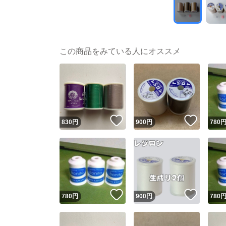
この商品をみている人にオススメ
いいね！
いいね
830
円
900
円
780
いいね！
いいね
780
円
900
円
780