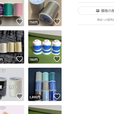
価格の
商品への質問
！
いいね！
いいね！
円
750
円
！
いいね！
いいね！
円
780
円
！
いいね！
いいね！
円
1,800
円