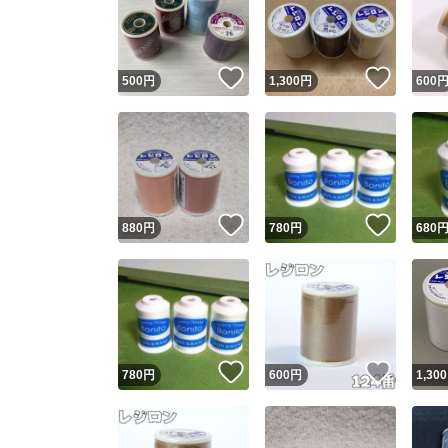
いいね！
いいね
500
円
1,300
円
600
いいね！
いいね
880
円
780
円
680
Yaho
安心取引
安心
いいね！
いいね
780
円
600
円
1,300
取引実績
取引