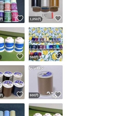
商品情報コピー機
リマ実績◯+
このユーザーは他フリマサービスでの取引実績があります
！
いいね！
いいね！
円
1,050
円
出品ページへ
&安心発送
キャンセル
ジは実績に基づく表示であり、発送を保証しているものではありません
このユーザーは高頻度で24時間以内＆設定した発送日数内に
ード＆安心発送
ます
！
いいね！
いいね！
円
560
円
ード発送
このユーザーは高頻度で24時間以内に発送しています
発送
このユーザーは設定した発送日数内に発送しています
！
いいね！
いいね！
円
600
円