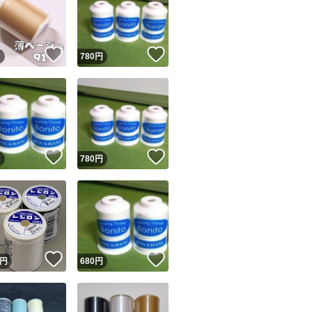
！
いいね！
いいね！
円
780
円
ユーザーの実績について
！
いいね！
いいね！
円
780
円
o!フリマが定めた一定の基準を満たしたユーザーにバッジを付与しています
出品者
この商品の情報をコピーします
取引出品者
Yahoo!フリマの基準をクリアした安心・安全なユーザーです
！
いいね！
いいね！
商品画像の
無断転載は禁止
されています
円
680
円
コピーされた情報は
必ずご自身の商品に合わせて編集
してください
コピーは
1商品につき1回
です
実績◯+
このユーザーはYahoo!フリマの取引を完了させた実績があり