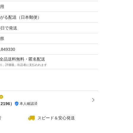
用
がる配送（日本郵便）
3日で発送
県
1849330
マは全品送料無料・匿名配送
り、評価後、出品者に支払われます
（
2196
）
本人確認済
者
スピード＆安心発送