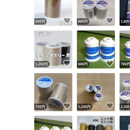
他フ
いいね！
いいね
600
円
880
円
1,800
スピード
※このバッ
スピ
いいね！
いいね
1,260
円
680
円
780
スピ
安心
いいね！
いいね
750
円
1,240
円
2,300