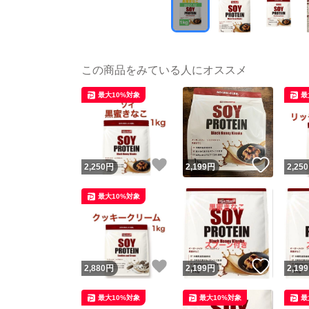
この商品をみている人にオススメ
最大10%対象
最
いいね！
いいね
2,250
円
2,199
円
2,250
最大10%対象
いいね！
いいね
2,880
円
2,199
円
2,199
最大10%対象
最大10%対象
最