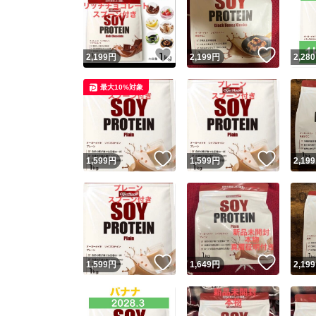
いいね！
いいね
2,199
円
2,199
円
2,280
最大10%対象
いいね！
いいね
1,599
円
1,599
円
2,199
Yaho
安心取引
安心
いいね！
いいね
1,599
円
1,649
円
2,199
取引実績
取引