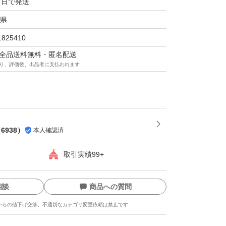
7日で発送
県
1825410
マは全品送料無料・匿名配送
り、評価後、出品者に支払われます
グ
（
6938
）
本人確認済
取引実績99+
相談
商品への質問
からの値下げ交渉、不適切なカテゴリ変更依頼は禁止です