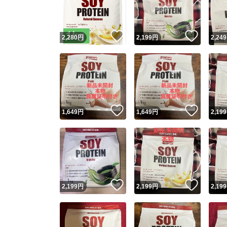
他フ
いいね！
いいね
2,280
円
2,199
円
2,249
スピード
※このバッ
スピ
いいね！
いいね
1,649
円
1,649
円
2,199
スピ
安心
いいね！
いいね
2,199
円
2,199
円
2,199