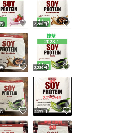
健康
ビタミン
！
いいね！
いいね！
円
2,280
円
U＆C
x36
ユーザーの実績について
n12
！
いいね！
いいね！
円
2,280
円
s5
o!フリマが定めた一定の基準を満たしたユーザーにバッジを付与しています
出品者
4.19.8.
この商品の情報をコピーします
取引出品者
Yahoo!フリマの基準をクリアした安心・安全なユーザーです
！
いいね！
いいね！
商品画像の
無断転載は禁止
されています
円
2,199
円
コピーされた情報は
必ずご自身の商品に合わせて編集
してください
コピーは
1商品につき1回
です
実績◯+
このユーザーはYahoo!フリマの取引を完了させた実績があり