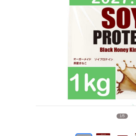
1
/
5