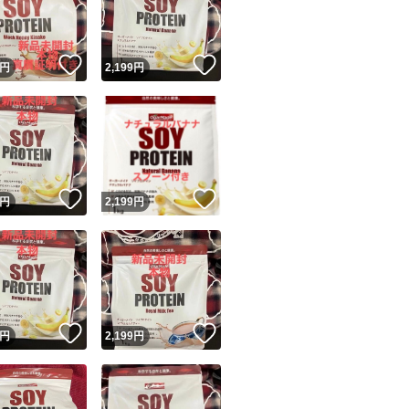
商品情報コピー機
リマ実績◯+
このユーザーは他フリマサービスでの取引実績があります
！
いいね！
いいね！
円
2,199
円
出品ページへ
&安心発送
キャンセル
ジは実績に基づく表示であり、発送を保証しているものではありません
このユーザーは高頻度で24時間以内＆設定した発送日数内に
ード＆安心発送
ます
！
いいね！
いいね！
円
2,199
円
ード発送
このユーザーは高頻度で24時間以内に発送しています
発送
このユーザーは設定した発送日数内に発送しています
！
いいね！
いいね！
円
2,199
円