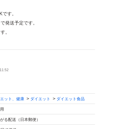
Kです。
トで発送予定です。
ます。
生する場合があります。
やハサミなど
11:52
合はご注意ください。
エット、健康
ダイエット
ダイエット食品
用
がる配送（日本郵便）