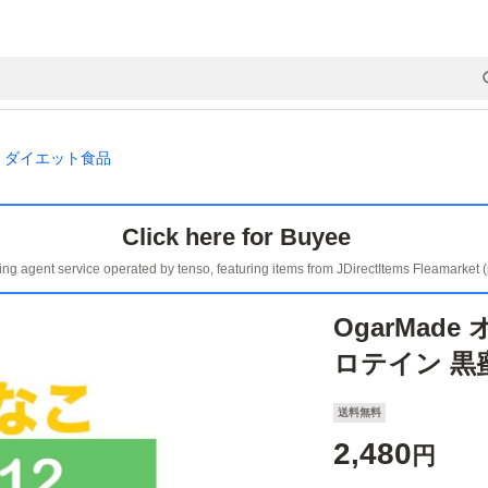
ダイエット食品
Click here for Buyee
ing agent service operated by tenso, featuring items from JDirectItems Fleamarket 
OgarMad
ロテイン 黒
送料無料
2,480
円