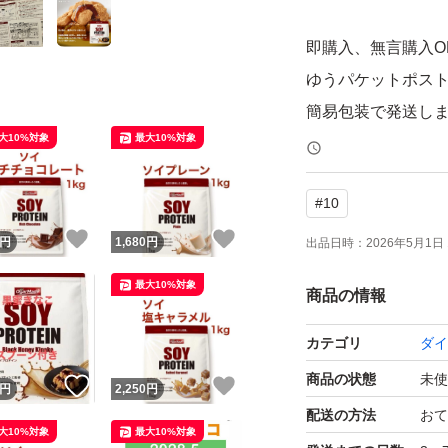
即購入、無言購入O
ゆうパケットポス
簡易包装で発送し
大10%対象
最大10%対象
袋にダメージが発
#
10
簡易包装の為、
！
いいね！
いいね！
開封時にカッター
円
1,680
円
出品日時：
2026年5月1日 
刃物を使用する場
最大10%対象
商品の情報
プロテイン
カテゴリ
ダイ
筋トレ
商品の状態
未使
！
いいね！
いいね！
円
2,250
円
ジム
配送の方法
おて
ダイエット
大10%対象
最大10%対象