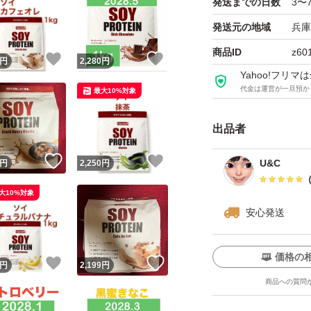
発送までの日数
3〜
オーガーメイド
発送元の地域
兵庫
OgarMade
商品ID
z60
マッドプロテイン
！
いいね！
いいね！
円
2,280
円
Yahoo!フリ
MAD
代金は運営が一旦預か
最大10%対象
ソイプロテイン
トレーニング
出品者
おうちトレーニン
！
いいね！
いいね！
U&C
円
2,250
円
ワークアウト
シェイプアップ
大10%対象
スリムボディ
安心発送
エクササイズ
ヨガ
価格の
！
いいね！
いいね！
円
2,199
円
ボディメイク
商品への質問
栄養