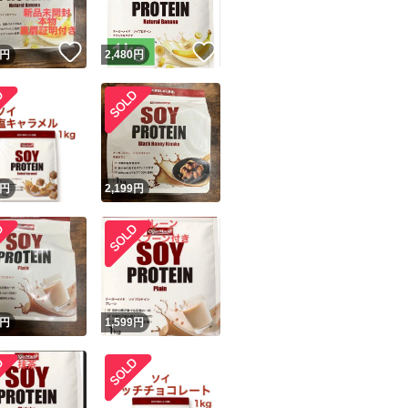
！
いいね！
いいね！
円
2,480
円
！
円
2,199
円
円
1,599
円