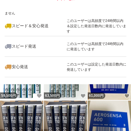
いいね！
いいね！
59,800
※このバッジは実績に基づく表示であり、発送を保証しているものではあり
円
63,500
円
64,000
円
ません
最大10%対象
このユーザーは高頻度で24時間以内
スピード＆安心発送
＆設定した発送日数内に発送していま
す
このユーザーは高頻度で24時間以内
スピード発送
に発送しています
いいね！
いいね！
13,000
円
59,499
円
69,900
円
このユーザーは設定した発送日数内に
安心発送
発送しています
いいね！
いいね！
59,500
円
63,500
円
61,000
円