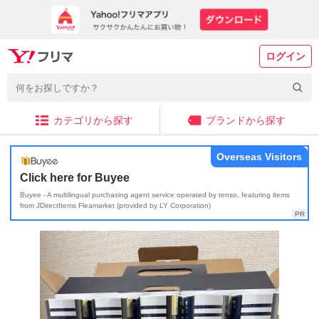
ログイン
カテゴリから探す
ブランドから探す
Overseas Visitors
Click here for Buyee
Buyee - A multilingual purchasing agent service operated by tenso, featuring items
from JDirectItems Fleamarket (provided by LY Corporation)