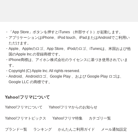
・「App Store」ボタンを押すとiTunes （外部サイト）が起動します。
・アプリケーションはiPhone、iPod touch、iPadまたはAndroidでご利用い
ただけます。
・Apple、Appleのロゴ、App Store、iPodのロゴ、iTunesは、米国および他
国のApple Inc.の登録商標です。
・iPhone商標は、アイホン株式会社のライセンスに基づき使用されていま
す。
・Copyright (C) Apple Inc. All rights reserved.
・Android、Androidロゴ、Google Play 、および Google Play ロゴは、
Google LLC の商標です。
Yahoo!フリマについて
Yahoo!フリマについて
Yahoo!フリマからのお知らせ
Yahoo!フリマトピックス
Yahoo!フリマ特集
カテゴリ一覧
ブランド一覧
ランキング
かんたんご利用ガイド
メール通知設定