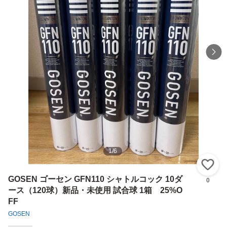
1
/
6
い
GOSEN ゴーセン GFN110 シャトルコック 10ダ
0
ース（120球）新品・未使用 試合球 1箱 25%O
FF
GOSEN