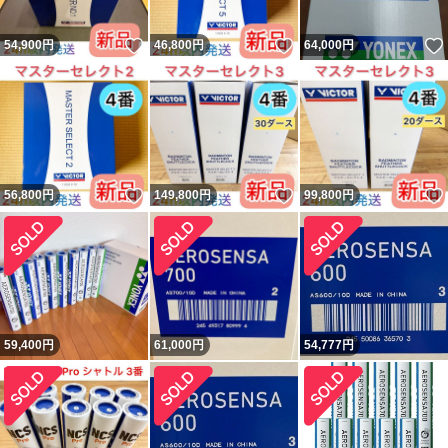
いいね！
いいね！
54,900
円
46,800
円
64,000
円
いいね！
いいね！
56,800
円
149,800
円
99,800
円
59,400
円
61,000
円
54,777
円