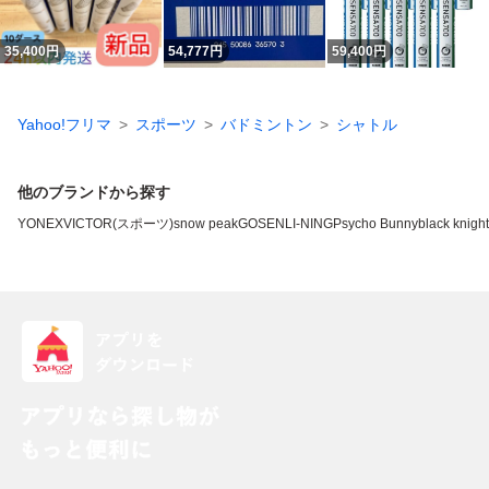
35,400
円
54,777
円
59,400
円
Yahoo!フリマ
スポーツ
バドミントン
シャトル
他のブランドから探す
YONEX
VICTOR(スポーツ)
snow peak
GOSEN
LI-NING
Psycho Bunny
black knight