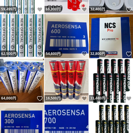
いいね！
いいね！
59,499
円
66,000
円
32,400
円
いいね！
いいね！
62,500
円
54,600
円
32,800
円
いいね！
いいね！
64,000
円
16,500
円
31,480
円