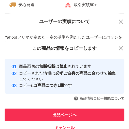
安心発送
取引実績50+
ユーザーの実績について
価格の相談
商品への質問
商品への質問からの値下げ交渉、不適切なカテゴリ変更依頼は禁止です
Yahoo!フリマが定めた一定の基準を満たしたユーザーにバッジを
付与しています
この商品をみている人にオススメ
この商品の情報をコピーします
安心取引出品者
最大10%対象
Yahoo!フリマの基準をクリアした安
安心取引出品者
商品画像の
無断転載は禁止
されています
心・安全なユーザーです
コピーされた情報は
必ずご自身の商品に合わせて編集
取引実績
してください
コピーは
1商品につき1回
です
このユーザーはYahoo!フリマの取
取引実績◯+
いいね！
いいね！
13,000
円
37,800
円
16,500
円
引を完了させた実績があります
商品情報コピー機能について
このユーザーは他フリマサービス
他フリマ実績◯+
出品ページへ
での取引実績があります
キャンセル
スピード&安心発送