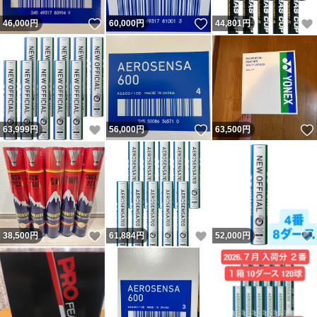
いいね！
いいね！
46,000
円
60,000
円
44,801
円
いいね！
いいね！
63,999
円
56,000
円
63,500
円
いいね！
いいね！
38,500
円
61,884
円
52,000
円