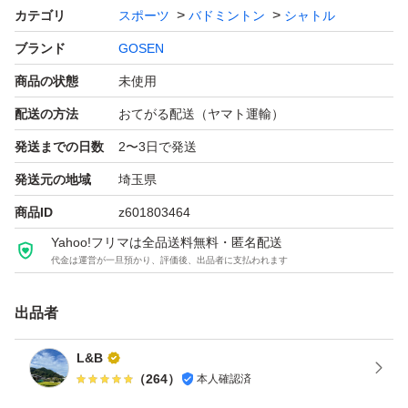
カテゴリ
スポーツ
バドミントン
シャトル
ブランド
GOSEN
商品の状態
未使用
配送の方法
おてがる配送（ヤマト運輸）
発送までの日数
2〜3日で発送
発送元の地域
埼玉県
商品ID
z601803464
Yahoo!フリマは全品送料無料・匿名配送
代金は運営が一旦預かり、評価後、出品者に支払われます
出品者
L&B
（
264
）
本人確認済