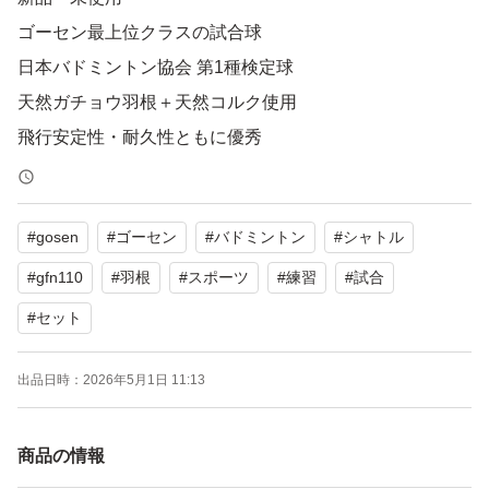
ゴーセン最上位クラスの試合球
日本バドミントン協会 第1種検定球
天然ガチョウ羽根＋天然コルク使用
飛行安定性・耐久性ともに優秀
試合やハイレベルな練習に最適な高品質シャトルです。
#
gosen
#
ゴーセン
#
バドミントン
#
シャトル
数量：10ダース（120球）
#
gfn110
#
羽根
#
スポーツ
#
練習
#
試合
状態：新品・未使用
#
セット
出品日時：
2026年5月1日 11:13
商品の情報