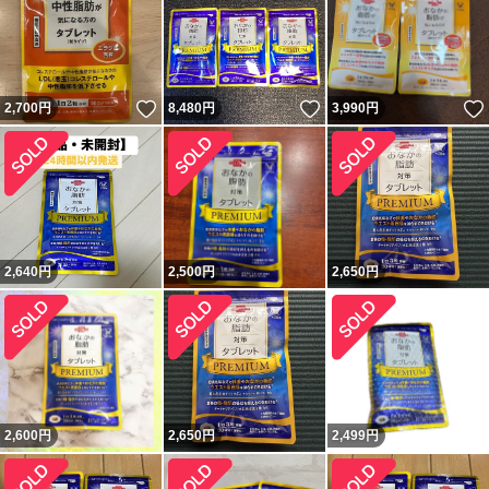
いいね！
いいね！
2,700
円
8,480
円
3,990
円
2,640
円
2,500
円
2,650
円
2,600
円
2,650
円
2,499
円