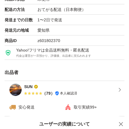
配送の方法
おてがる配送（日本郵便）
発送までの日数
1〜2日で発送
発送元の地域
愛知県
商品ID
z601802370
Yahoo!フリマは全品送料無料・匿名配送
代金は運営が一旦預かり、評価後、出品者に支払われます
出品者
SUN
（
79
）
本人確認済
安心発送
取引実績99+
ユーザーの実績について
価格の相談
商品への質問