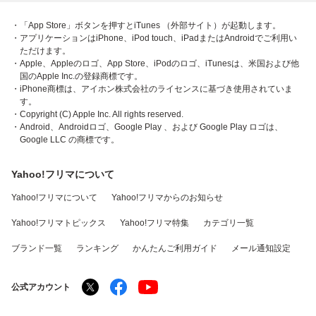
・「App Store」ボタンを押すとiTunes （外部サイト）が起動します。
・アプリケーションはiPhone、iPod touch、iPadまたはAndroidでご利用い
ただけます。
・Apple、Appleのロゴ、App Store、iPodのロゴ、iTunesは、米国および他
国のApple Inc.の登録商標です。
・iPhone商標は、アイホン株式会社のライセンスに基づき使用されていま
す。
・Copyright (C) Apple Inc. All rights reserved.
・Android、Androidロゴ、Google Play 、および Google Play ロゴは、
Google LLC の商標です。
Yahoo!フリマについて
Yahoo!フリマについて
Yahoo!フリマからのお知らせ
Yahoo!フリマトピックス
Yahoo!フリマ特集
カテゴリ一覧
ブランド一覧
ランキング
かんたんご利用ガイド
メール通知設定
公式アカウント