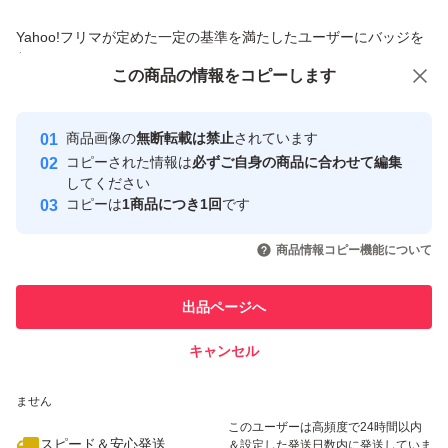
商品への質問からの値下げ交渉、不適切なカテゴリ変更依頼は禁止です
Yahoo!フリマが定めた一定の基準を満たしたユーザーにバッジを
付与しています
この商品をみている人にオススメ
この商品の情報をコピーします
安心取引出品者
最大10%対象
最大10%対象
最大10%対象
Yahoo!フリマの基準をクリアした安
安心取引出品者
商品画像の
無断転載は禁止
されています
心・安全なユーザーです
コピーされた情報は
必ずご自身の商品に合わせて編集
取引実績
してください
コピーは
1商品につき1回
です
このユーザーはYahoo!フリマの取
取引実績◯+
いいね！
いいね！
2,600
円
2,680
円
2,750
円
引を完了させた実績があります
商品情報コピー機能について
最大10%対象
このユーザーは他フリマサービス
他フリマ実績◯+
出品ページへ
での取引実績があります
キャンセル
スピード&安心発送
いいね！
いいね！
2,650
※このバッジは実績に基づく表示であり、発送を保証しているものではあり
円
2,690
円
5,000
円
ません
最大10%対象
このユーザーは高頻度で24時間以内
スピード＆安心発送
＆設定した発送日数内に発送していま