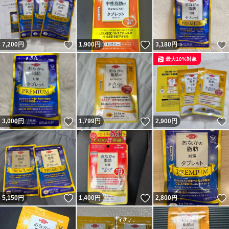
いいね！
いいね！
7,200
円
1,900
円
3,180
円
最大10%対象
いいね！
いいね！
3,000
円
1,799
円
2,900
円
いいね！
いいね！
5,150
円
1,400
円
2,800
円