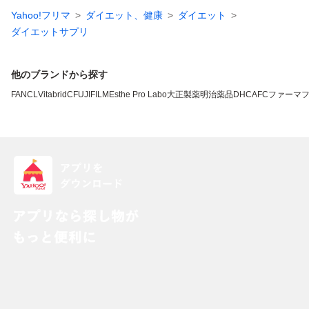
Yahoo!フリマ
ダイエット、健康
ダイエット
ダイエットサプリ
他のブランドから探す
FANCL
VitabridC
FUJIFILM
Esthe Pro Labo
大正製薬
明治薬品
DHC
AFC
ファーマ