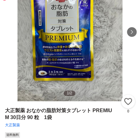
1
/
2
い
大正製薬 おなかの脂肪対策タブレット PREMIU
0
M 30日分 90 粒 1袋
大正製薬
送料無料