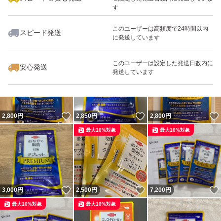
す
このユーザーは高頻度で24時間以内
スピード発送
に発送しています
いいね！
いいね！
5,000
円
2,699
円
2,650
円
このユーザーは設定した発送日数内に
安心発送
発送しています
いいね！
いいね！
2,800
円
2,850
円
2,800
円
最大10%対象
最大10%対象
いいね！
いいね！
3,000
円
2,500
円
7,200
円
最大10%対象
最大10%対象