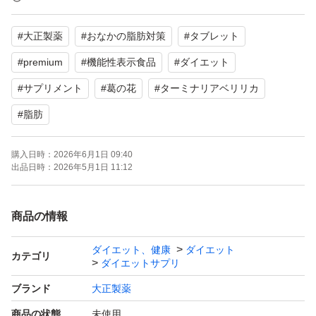
#
大正製薬
#
おなかの脂肪対策
#
タブレット
30日分（90粒）入りです。
#
premium
#
機能性表示食品
#
ダイエット
よろしくお願いいたします。
#
サプリメント
#
葛の花
#
ターミナリアベリリカ
#
脂肪
購入日時：
2026年6月1日 09:40
出品日時：
2026年5月1日 11:12
商品の情報
ダイエット、健康
ダイエット
カテゴリ
ダイエットサプリ
ブランド
大正製薬
商品の状態
未使用