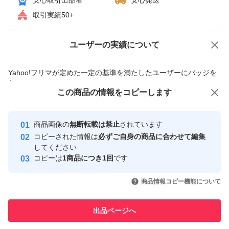
安心取引出品者
安心発送
取引実績50+
ユーザーの実績について
価格の相談
商品への質問
商品への質問からの値下げ交渉、不適切なカテゴリ変更依頼は禁止です
Yahoo!フリマが定めた一定の基準を満たしたユーザーにバッジを
付与しています
この商品をみている人にオススメ
この商品の情報をコピーします
安心取引出品者
最大10%対象
最大10%対象
Yahoo!フリマの基準をクリアした安
安心取引出品者
商品画像の
無断転載は禁止
されています
心・安全なユーザーです
コピーされた情報は
必ずご自身の商品に合わせて編集
取引実績
してください
コピーは
1商品につき1回
です
このユーザーはYahoo!フリマの取
取引実績◯+
いいね！
いいね！
3,600
円
4,990
円
3,199
円
引を完了させた実績があります
商品情報コピー機能について
最大10%対象
このユーザーは他フリマサービス
他フリマ実績◯+
出品ページへ
での取引実績があります