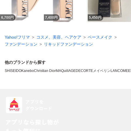
6,700
円
7,400
円
5,450
円
Yahoo!フリマ
コスメ、美容、ヘアケア
ベースメイク
ファンデーション
リキッドファンデーション
他のブランドから探す
SHISEIDO
Kanebo
Christian Dior
MAQuillAGE
DECORTE
メイベリン
LANCOME
E