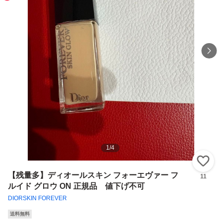
1
/
4
い
【残量多】ディオールスキン フォーエヴァー フ
11
ルイド グロウ ON 正規品 値下げ不可
DIORSKIN FOREVER
送料無料