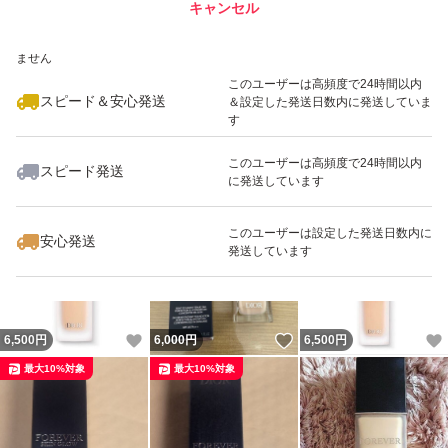
キャンセル
スピード&安心発送
いいね！
いいね！
6,980
※このバッジは実績に基づく表示であり、発送を保証しているものではあり
円
6,400
円
2,999
円
ません
このユーザーは高頻度で24時間以内
スピード＆安心発送
＆設定した発送日数内に発送していま
す
このユーザーは高頻度で24時間以内
スピード発送
に発送しています
いいね！
いいね！
3,300
円
3,500
円
5,200
円
このユーザーは設定した発送日数内に
安心発送
発送しています
いいね！
いいね！
6,500
円
6,000
円
6,500
円
最大10%対象
最大10%対象