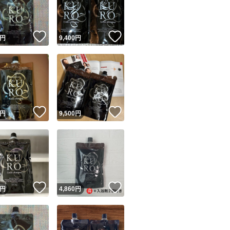
商品情報コピー機
リマ実績◯+
このユーザーは他フリマサービスでの取引実績があります
！
いいね！
いいね！
円
9,400
円
出品ページへ
&安心発送
キャンセル
ジは実績に基づく表示であり、発送を保証しているものではありません
このユーザーは高頻度で24時間以内＆設定した発送日数内に
ード＆安心発送
ます
！
いいね！
いいね！
円
9,500
円
ード発送
このユーザーは高頻度で24時間以内に発送しています
発送
このユーザーは設定した発送日数内に発送しています
！
いいね！
いいね！
円
4,860
円