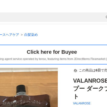
ースヘアケア
白髪染め
Click here for Buyee
ing agent service operated by tenso, featuring items from JDirectItems Fleamarket 
この商品は
6日
で
VALANRO
プー ダークブ
ト
VALANROSE