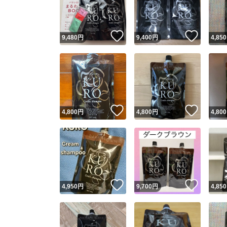
他フ
いいね！
いいね
9,480
円
9,400
円
4,850
スピード
※このバッ
スピ
いいね！
いいね
4,800
円
4,800
円
4,800
スピ
安心
いいね！
いいね
4,950
円
9,700
円
4,850