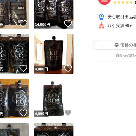
安心取引出品
！
いいね！
いいね！
円
14,000
円
取引実績99+
価格の
商品への質問
ユーザーの実績について
！
いいね！
いいね！
円
4,880
円
o!フリマが定めた一定の基準を満たしたユーザーにバッジを付与しています
出品者
この商品の情報をコピーします
取引出品者
Yahoo!フリマの基準をクリアした安心・安全なユーザーです
！
いいね！
いいね！
商品画像の
無断転載は禁止
されています
円
4,999
円
コピーされた情報は
必ずご自身の商品に合わせて編集
してください
コピーは
1商品につき1回
です
実績◯+
このユーザーはYahoo!フリマの取引を完了させた実績があり