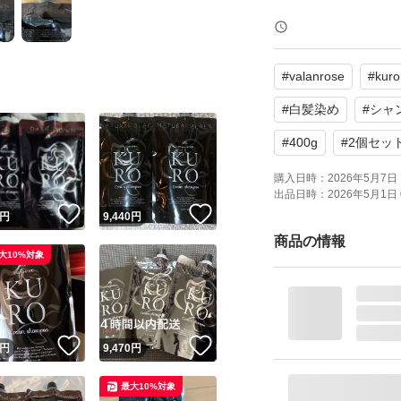
#
valanrose
#
kuro
#
白髪染め
#
シャ
#
400g
#
2個セッ
購入日時：
2026年5月7日 
出品日時：
2026年5月1日 
！
いいね！
いいね！
円
9,440
円
商品の情報
大10%対象
！
いいね！
いいね！
円
9,470
円
最大10%対象