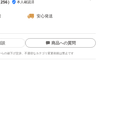
（
256
）
本人確認済
者
安心発送
相談
商品への質問
からの値下げ交渉、不適切なカテゴリ変更依頼は禁止です
ます