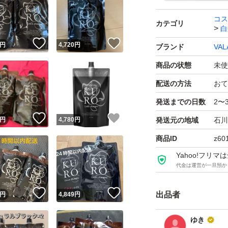
コス
カテゴリ
白
！
いいね！
いいね！
円
4,720
円
ブランド
VAL
商品の状態
未使
配送の方法
おて
発送までの日数
2〜
！
いいね！
いいね！
円
4,780
円
発送元の地域
石川
商品ID
z60
Yahoo!フリ
代金は運営が一旦預か
！
いいね！
いいね！
出品者
円
4,849
円
ゆき