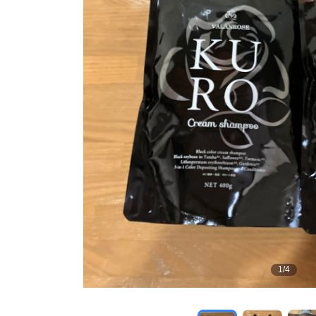
1
/
4