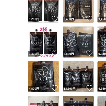
いいね！
いいね
9,200
円
9,450
円
9,450
いいね！
いいね
9,400
円
4,840
円
9,339
Yaho
安心取引
安心
いいね！
いいね
4,800
円
13,600
円
9,350
取引実績
取引