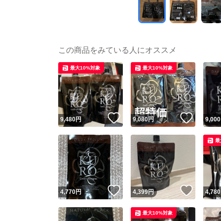
この商品をみている人にオススメ
最大10%対象
最大10%対象
いいね！
いいね
9,480
円
9,080
円
9,000
最
いいね！
いいね
4,770
円
4,399
円
4,780
最大10%対象