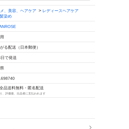
メ、美容、ヘアケア
レディースヘアケア
髪染め
ANROSE
用
がる配送（日本郵便）
3日で発送
県
1698740
マは全品送料無料・匿名配送
り、評価後、出品者に支払われます