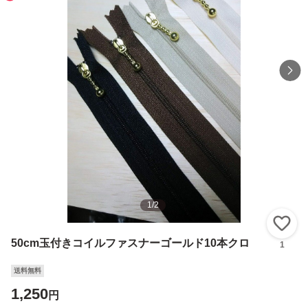
1
/
2
い
50cm玉付きコイルファスナーゴールド10本クロ
1
送料無料
1,250
円