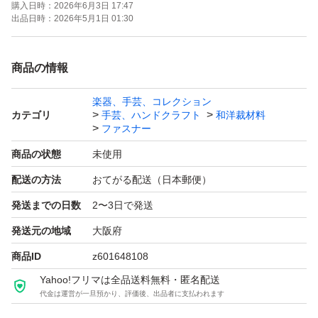
購入日時：
2026年6月3日 17:47
出品日時：
2026年5月1日 01:30
取り扱いサイズ
コイルファスナーゴールド
商品の情報
10cm
楽器、手芸、コレクション
12cm
カテゴリ
手芸、ハンドクラフト
和洋裁材料
14cm
ファスナー
16cm
商品の状態
未使用
18cm
配送の方法
おてがる配送（日本郵便）
20cm
発送までの日数
2〜3日で発送
24cm
発送元の地域
大阪府
30cm
商品ID
z601648108
40cm
Yahoo!フリマは全品送料無料・匿名配送
50cm
代金は運営が一旦預かり、評価後、出品者に支払われます
サイズによって取り扱い色は異なる場合があります。