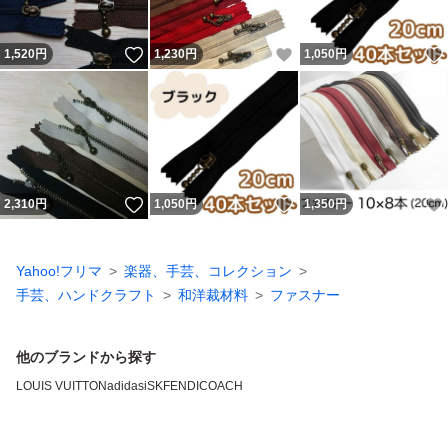
いいね！
いいね！
1,520
円
1,230
円
1,050
円
いいね！
いいね！
2,310
円
1,050
円
1,350
円
Yahoo!フリマ
楽器、手芸、コレクション
手芸、ハンドクラフト
和洋裁材料
ファスナー
他のブランドから探す
LOUIS VUITTON
adidas
iSK
FENDI
COACH