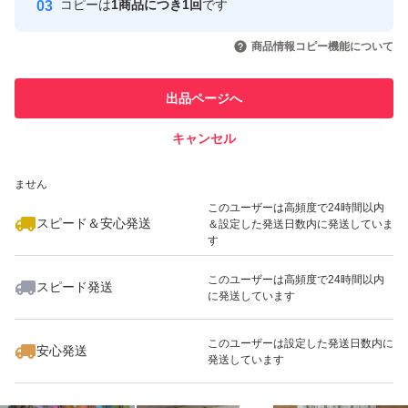
コピーは
1商品につき1回
です
このユーザーはYahoo!フリマの取
取引実績◯+
いいね！
いいね！
1,400
円
1,170
円
1,550
円
引を完了させた実績があります
商品情報コピー機能について
このユーザーは他フリマサービス
他フリマ実績◯+
出品ページへ
での取引実績があります
キャンセル
スピード&安心発送
いいね！
いいね！
1,780
※このバッジは実績に基づく表示であり、発送を保証しているものではあり
円
1,230
円
1,170
円
ません
このユーザーは高頻度で24時間以内
スピード＆安心発送
＆設定した発送日数内に発送していま
す
このユーザーは高頻度で24時間以内
スピード発送
に発送しています
いいね！
いいね！
1,250
円
1,300
円
1,340
円
このユーザーは設定した発送日数内に
安心発送
発送しています