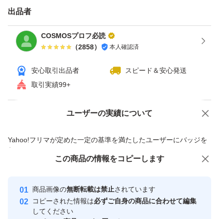
詳細は質問でご相談願います。
出品者
COSMOSプロフ必読
（
2858
）
本人確認済
安心取引出品者
スピード＆安心発送
取引実績99+
ユーザーの実績について
価格の相談
商品への質問
商品への質問からの値下げ交渉、不適切なカテゴリ変更依頼は禁止です
Yahoo!フリマが定めた一定の基準を満たしたユーザーにバッジを
付与しています
この商品をみている人にオススメ
この商品の情報をコピーします
安心取引出品者
Yahoo!フリマの基準をクリアした安
安心取引出品者
商品画像の
無断転載は禁止
されています
心・安全なユーザーです
コピーされた情報は
必ずご自身の商品に合わせて編集
取引実績
してください