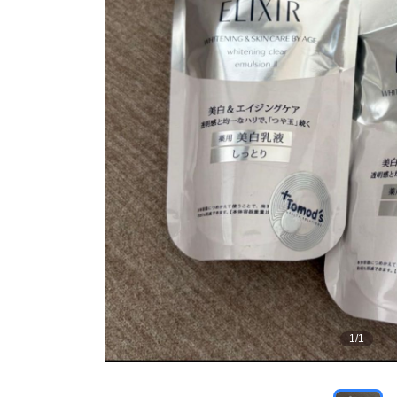
1
/
1