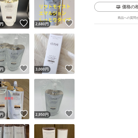
価格の
商品への質問
！
いいね！
いいね！
円
2,680
円
ユーザーの実績について
！
いいね！
いいね！
円
3,000
円
o!フリマが定めた一定の基準を満たしたユーザーにバッジを付与しています
出品者
この商品の情報をコピーします
取引出品者
Yahoo!フリマの基準をクリアした安心・安全なユーザーです
！
いいね！
いいね！
商品画像の
無断転載は禁止
されています
円
2,950
円
コピーされた情報は
必ずご自身の商品に合わせて編集
してください
コピーは
1商品につき1回
です
実績◯+
このユーザーはYahoo!フリマの取引を完了させた実績があり