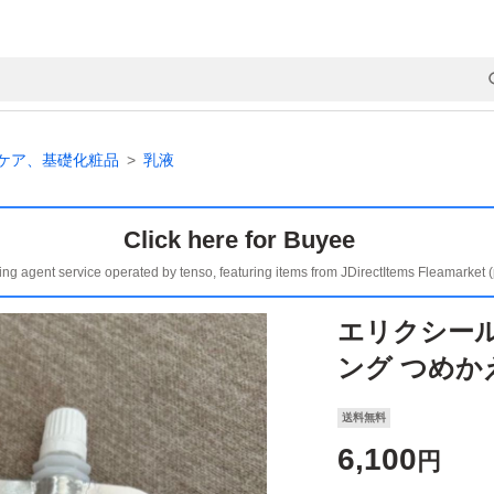
ケア、基礎化粧品
乳液
Click here for Buyee
ing agent service operated by tenso, featuring items from JDirectItems Fleamarket 
エリクシール
ング つめか
送料無料
6,100
円