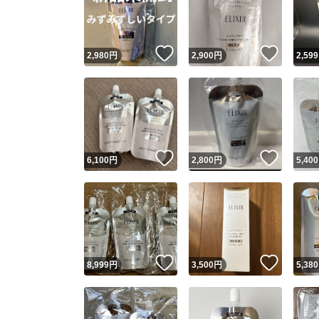
いいね！
いいね
2,980
円
2,900
円
2,599
いいね！
いいね
6,100
円
2,800
円
5,400
Yaho
安心取引
安心
いいね！
いいね
8,999
円
3,500
円
5,380
取引実績
取引