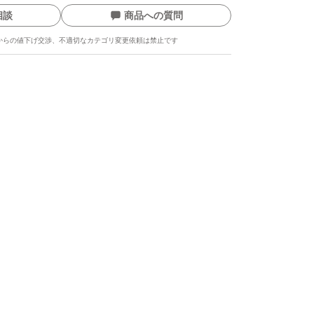
相談
商品への質問
からの値下げ交渉、不適切なカテゴリ変更依頼は禁止です
ます