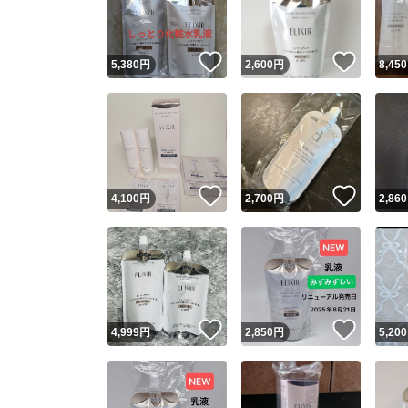
他フ
いいね！
いいね
5,380
円
2,600
円
8,450
スピード
※このバッ
スピ
いいね！
いいね
4,100
円
2,700
円
2,860
スピ
安心
いいね！
いいね
4,999
円
2,850
円
5,200