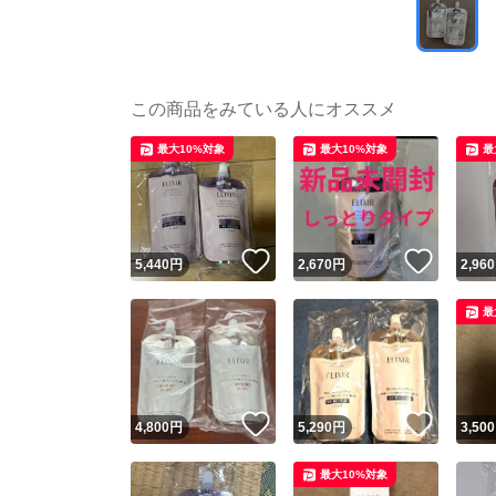
この商品をみている人にオススメ
最大10%対象
最大10%対象
最
いいね！
いいね
5,440
円
2,670
円
2,960
最
いいね！
いいね
4,800
円
5,290
円
3,500
最大10%対象