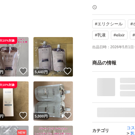
#
エリクシール
#
#
乳液
#
elixir
#
大10%対象
出品日時：
2026年5月1日 
商品の情報
！
いいね！
いいね！
円
5,440
円
大10%対象
！
いいね！
いいね！
円
5,000
円
コス
カテゴリ
乳