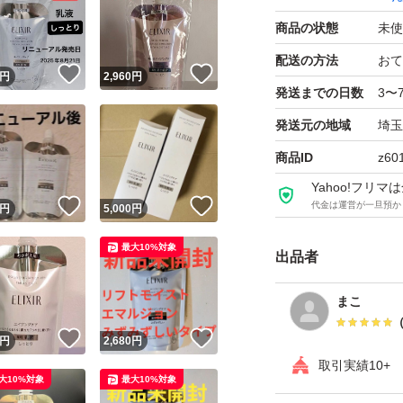
商品の状態
未使
配送の方法
おて
！
いいね！
いいね！
円
2,960
円
発送までの日数
3〜
発送元の地域
埼玉
商品ID
z60
Yahoo!フリ
！
いいね！
いいね！
代金は運営が一旦預か
円
5,000
円
最大10%対象
出品者
まこ
！
いいね！
いいね！
円
2,680
円
取引実績10+
大10%対象
最大10%対象