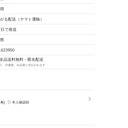
用
がる配送（ヤマト運輸）
7日で発送
県
1623950
マは全品送料無料・匿名配送
り、評価後、出品者に支払われます
（
4
）
本人確認前