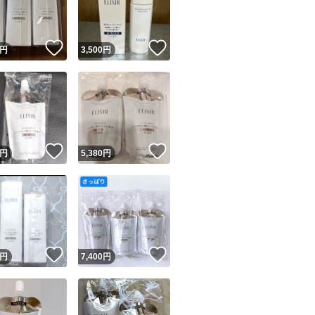
商品情報コピー機
リマ実績◯+
このユーザーは他フリマサービスでの取引実績があります
！
いいね！
いいね！
円
3,500
円
出品ページへ
&安心発送
キャンセル
ジは実績に基づく表示であり、発送を保証しているものではありません
このユーザーは高頻度で24時間以内＆設定した発送日数内に
ード＆安心発送
ます
！
いいね！
いいね！
円
5,380
円
ード発送
このユーザーは高頻度で24時間以内に発送しています
発送
このユーザーは設定した発送日数内に発送しています
！
いいね！
いいね！
円
7,400
円