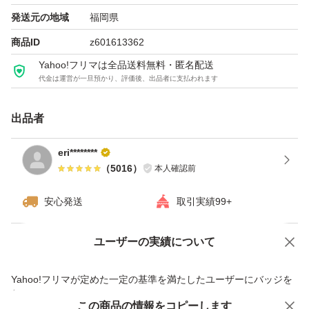
発送元の地域
福岡県
商品ID
z601613362
Yahoo!フリマは全品送料無料・匿名配送
代金は運営が一旦預かり、評価後、出品者に支払われます
出品者
eri********
（
5016
）
本人確認前
安心発送
取引実績99+
ユーザーの実績について
価格の相談
商品への質問
商品への質問からの値下げ交渉、不適切なカテゴリ変更依頼は禁止です
Yahoo!フリマが定めた一定の基準を満たしたユーザーにバッジを
付与しています
この商品をみている人にオススメ
この商品の情報をコピーします