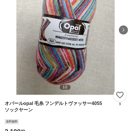
1
/
2
い
オパールopal 毛糸 フンデルトヴァッサー4055
9
ソックヤーン
送料無料