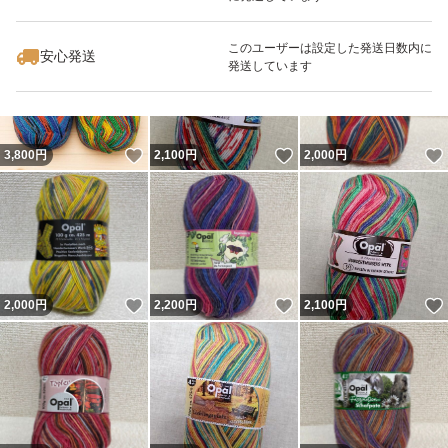
いいね！
いいね！
2,100
円
2,000
円
2,200
円
このユーザーは設定した発送日数内に
安心発送
発送しています
いいね！
いいね！
3,800
円
2,100
円
2,000
円
いいね！
いいね！
2,000
円
2,200
円
2,100
円