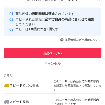
安心取引出品者
Yahoo!フリマの基準をクリアした安
安心取引出品者
商品画像の
無断転載は禁止
されています
心・安全なユーザーです
コピーされた情報は
必ずご自身の商品に合わせて編集
取引実績
してください
コピーは
1商品につき1回
です
このユーザーはYahoo!フリマの取
取引実績◯+
いいね！
いいね！
1,600
円
1,850
円
2,000
円
引を完了させた実績があります
商品情報コピー機能について
このユーザーは他フリマサービス
他フリマ実績◯+
出品ページへ
での取引実績があります
キャンセル
スピード&安心発送
いいね！
いいね！
2,000
※このバッジは実績に基づく表示であり、発送を保証しているものではあり
円
1,800
円
2,000
円
ません
このユーザーは高頻度で24時間以内
スピード＆安心発送
＆設定した発送日数内に発送していま
す
このユーザーは高頻度で24時間以内
スピード発送
に発送しています