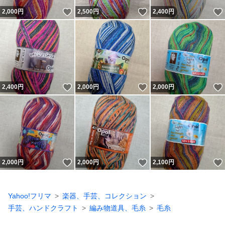
いいね！
いいね！
2,000
円
2,500
円
2,400
円
いいね！
いいね！
2,400
円
2,000
円
2,000
円
いいね！
いいね！
2,000
円
2,000
円
2,100
円
Yahoo!フリマ
楽器、手芸、コレクション
手芸、ハンドクラフト
編み物道具、毛糸
毛糸