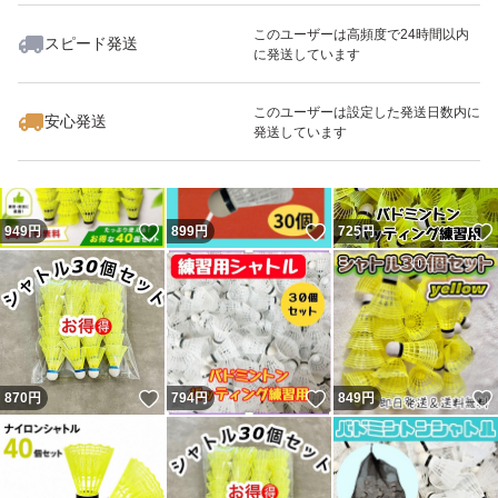
このユーザーは高頻度で24時間以内
スピード発送
に発送しています
いいね！
いいね！
1,620
円
867
円
950
円
このユーザーは設定した発送日数内に
安心発送
発送しています
いいね！
いいね！
949
円
899
円
725
円
いいね！
いいね！
870
円
794
円
849
円