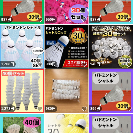
いいね！
いいね！
987
円
950
円
987
円
いいね！
いいね！
1,268
円
980
円
940
円
いいね！
いいね！
1,278
円
980
円
899
円