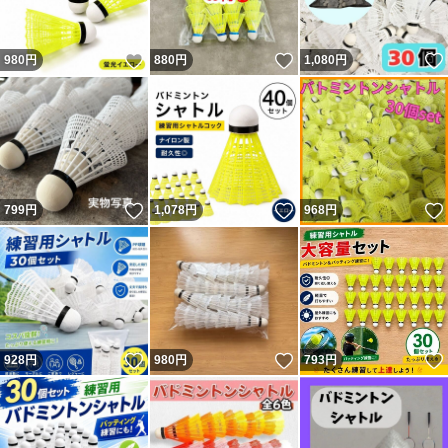
いいね！
いいね！
980
円
880
円
1,080
円
いいね！
いいね！
799
円
1,078
円
968
円
いいね！
いいね！
928
円
980
円
793
円