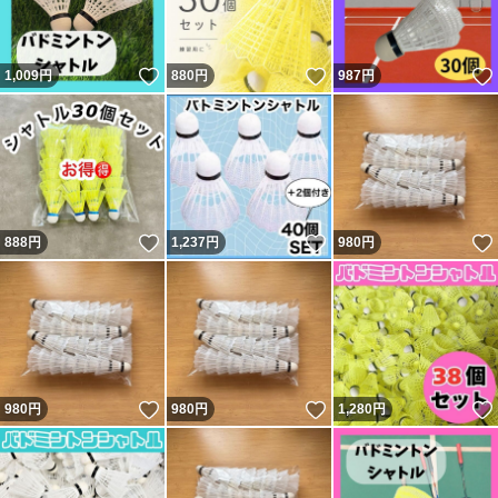
いいね！
いいね！
1,009
円
880
円
987
円
いいね！
いいね！
888
円
1,237
円
980
円
いいね！
いいね！
980
円
980
円
1,280
円