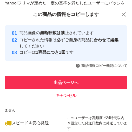
Yahoo!フリマが定めた一定の基準を満たしたユーザーにバッジを
・簡易包装・コンパクト梱包で発送いたします。
付与しています
この商品をみている人にオススメ
この商品の情報をコピーします
・万が一商品に不備があった場合は、評価前に取引メッセ
安心取引出品者
ージよりご連絡ください。確認後、対応いたします。
最大10%対象
最大10%対象
Yahoo!フリマの基準をクリアした安
安心取引出品者
商品画像の
無断転載は禁止
されています
心・安全なユーザーです
コピーされた情報は
必ずご自身の商品に合わせて編集
4-012
取引実績
してください
コピーは
1商品につき1回
です
このユーザーはYahoo!フリマの取
取引実績◯+
いいね！
いいね！
698
円
770
円
890
円
引を完了させた実績があります
商品情報コピー機能について
このユーザーは他フリマサービス
他フリマ実績◯+
出品ページへ
での取引実績があります
キャンセル
スピード&安心発送
いいね！
いいね！
780
※このバッジは実績に基づく表示であり、発送を保証しているものではあり
円
759
円
849
円
ません
このユーザーは高頻度で24時間以内
スピード＆安心発送
＆設定した発送日数内に発送していま
す