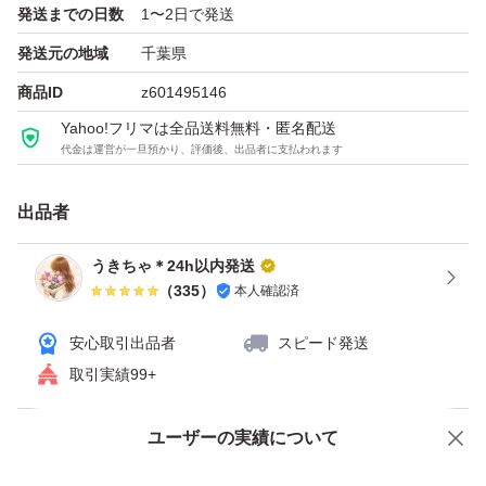
発送までの日数
1〜2日で発送
サイズ：約8cm
発送元の地域
千葉県
素材：プラスチック
商品ID
z601495146
Yahoo!フリマは全品送料無料・匿名配送
※簡易発送ですので、シャトル潰れてるものは手で広げて
代金は運営が一旦預かり、評価後、出品者に支払われます
ご使用ください。
出品者
―――ご購入前に下記ご確認ください―――
うきちゃ＊24h以内発送
（
335
）
本人確認済
・海外インポート商品のため、日本製に比べて縫製の甘
さ、糸のほつれ、小さな傷などがある場合があります。
安心取引出品者
スピード発送
・撮影環境やモニターにより実際の色味と異なる場合があ
取引実績99+
ります。
ユーザーの実績について
・サイズは平置き採寸のため多少の誤差が生じる場合があ
価格の相談
商品への質問
ります。
商品への質問からの値下げ交渉、不適切なカテゴリ変更依頼は禁止です