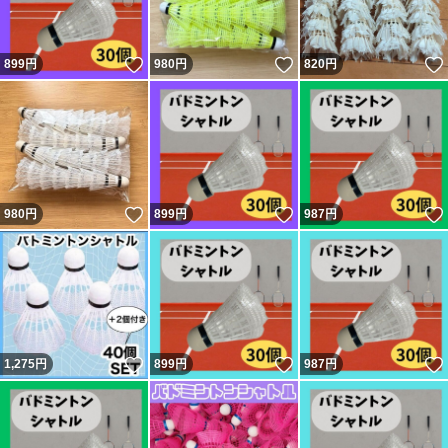
いいね！
いいね！
899
円
980
円
820
円
いいね！
いいね！
980
円
899
円
987
円
いいね！
いいね！
1,275
円
899
円
987
円