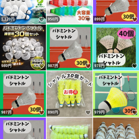
いいね！
いいね！
1,120
円
950
円
899
円
いいね！
いいね！
980
円
987
円
978
円
いいね！
いいね！
987
円
890
円
979
円