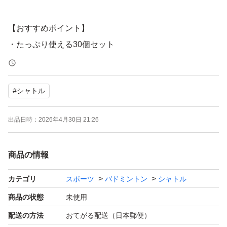
【おすすめポイント】
・たっぷり使える30個セット
・練習用に便利なプラスチックシャトル
・屋内 / 屋外どちらでも使用可能
#
シャトル
・バドミントンやバッティング練習にも活躍
出品日時：
2026年4月30日 21:26
【おすすめシーン】
バドミントン / 部活 / クラブ練習 / 自主練 / 野球バッティン
商品の情報
グ練習 / 公園遊び
カテゴリ
スポーツ
バドミントン
シャトル
【商品詳細】
商品の状態
未使用
カラー：ホワイト
配送の方法
おてがる配送（日本郵便）
数量：30個セット