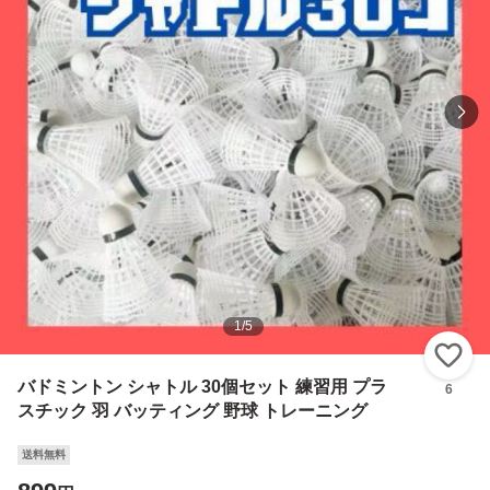
1
/
5
い
バドミントン シャトル 30個セット 練習用 プラ
6
スチック 羽 バッティング 野球 トレーニング
送料無料