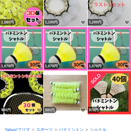
いいね！
いいね！
1,080
円
1,199
円
1,299
円
いいね！
いいね！
1,079
円
1,079
円
1,079
円
いいね！
いいね！
980
円
980
円
978
円
Yahoo!フリマ
スポーツ
バドミントン
シャトル