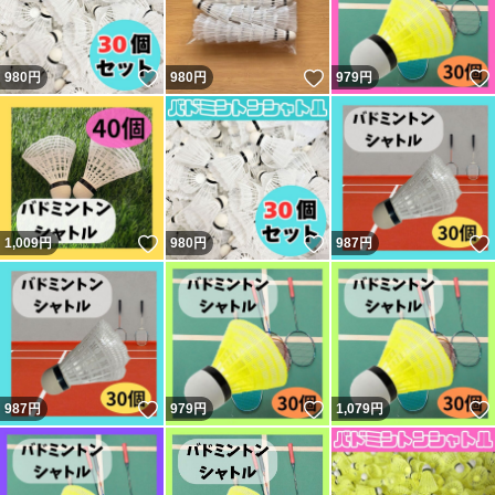
いいね！
いいね！
980
円
980
円
979
円
いいね！
いいね！
1,009
円
980
円
987
円
いいね！
いいね！
987
円
979
円
1,079
円