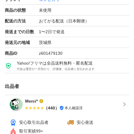
保存方法 冷暗所
商品の状態
未使用
精米日 購入確定後に精米します
配送の方法
おてがる配送（日本郵便）
賞味期限 精米から1〜2ヶ月程度を目安に美味しく召し
発送までの日数
1〜2日で発送
上がっていただけます。
発送元の地域
茨城県
商品ID
z601479130
ジップ等に入れて涼しい場所に保管してください。
Yahoo!フリマは全品送料無料・匿名配送
代金は運営が一旦預かり、評価後、出品者に支払われます
ゆうパック匿名配送
配送料込み
出品者
Merci*
ご覧いただきありがとうございます
（
440
）
本人確認済
安心取引出品者
安心発送
銘柄コシヒカリ
取引実績99+