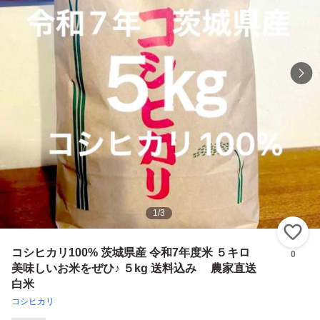
1
/
3
い
コシヒカリ100% 茨城県産 令和7年度米 ５キロ
0
美味しいお米をぜひ♪ ５kg 送料込み 農家直送
白米
コシヒカリ