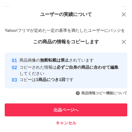
ユーザーの実績について
価格の相談
商品への質問
商品への質問からの値下げ交渉、不適切なカテゴリ変更依頼は禁止です
Yahoo!フリマが定めた一定の基準を満たしたユーザーにバッジを
付与しています
この商品をみている人にオススメ
この商品の情報をコピーします
安心取引出品者
最大10%対象
最大10%対象
最大10%対象
Yahoo!フリマの基準をクリアした安
安心取引出品者
商品画像の
無断転載は禁止
されています
心・安全なユーザーです
コピーされた情報は
必ずご自身の商品に合わせて編集
取引実績
してください
コピーは
1商品につき1回
です
このユーザーはYahoo!フリマの取
取引実績◯+
いいね！
いいね！
3,550
円
4,400
円
3,250
円
引を完了させた実績があります
商品情報コピー機能について
最大10%対象
最大10%対象
このユーザーは他フリマサービス
他フリマ実績◯+
出品ページへ
での取引実績があります
キャンセル
スピード&安心発送