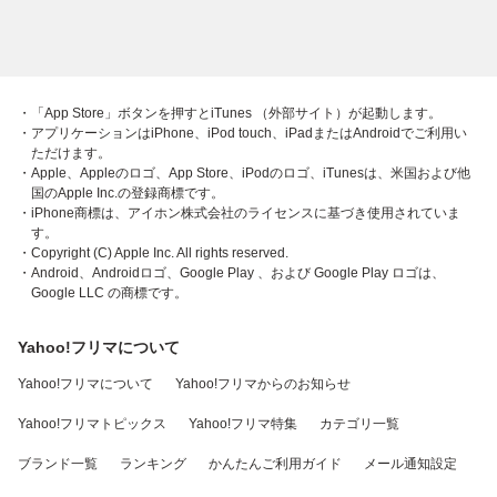
・「App Store」ボタンを押すとiTunes （外部サイト）が起動します。
・アプリケーションはiPhone、iPod touch、iPadまたはAndroidでご利用い
ただけます。
・Apple、Appleのロゴ、App Store、iPodのロゴ、iTunesは、米国および他
国のApple Inc.の登録商標です。
・iPhone商標は、アイホン株式会社のライセンスに基づき使用されていま
す。
・Copyright (C) Apple Inc. All rights reserved.
・Android、Androidロゴ、Google Play 、および Google Play ロゴは、
Google LLC の商標です。
Yahoo!フリマについて
Yahoo!フリマについて
Yahoo!フリマからのお知らせ
Yahoo!フリマトピックス
Yahoo!フリマ特集
カテゴリ一覧
ブランド一覧
ランキング
かんたんご利用ガイド
メール通知設定