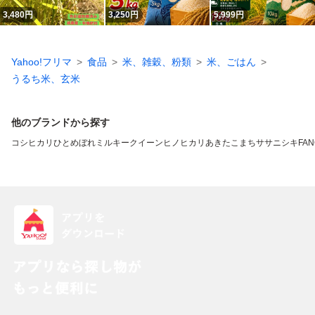
3,480
円
3,250
円
5,999
円
Yahoo!フリマ
食品
米、雑穀、粉類
米、ごはん
うるち米、玄米
他のブランドから探す
コシヒカリ
ひとめぼれ
ミルキークイーン
ヒノヒカリ
あきたこまち
ササニシキ
FAN