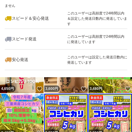
いいね！
いいね！
5,500
※このバッジは実績に基づく表示であり、発送を保証しているものではあり
円
4,200
円
5,900
円
ません
このユーザーは高頻度で24時間以内
スピード＆安心発送
＆設定した発送日数内に発送していま
す
このユーザーは高頻度で24時間以内
スピード発送
に発送しています
いいね！
いいね！
11,000
円
3,550
円
3,480
円
このユーザーは設定した発送日数内に
安心発送
発送しています
いいね！
いいね！
4,650
円
3,600
円
3,480
円