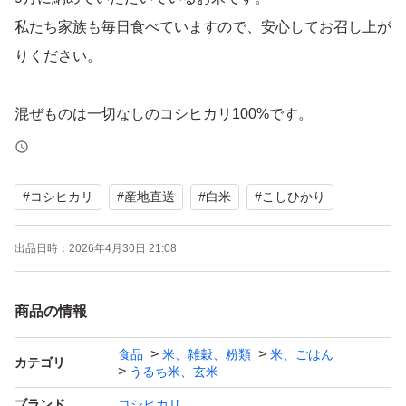
私たち家族も毎日食べていますので、安心してお召し上が
りください。
混ぜものは一切なしのコシヒカリ100%です。
※米袋入り→ジップ入りに変更できます。コメントからお
#
コシヒカリ
#
産地直送
#
白米
#
こしひかり
知らせください
※玄米でのお届けも可能です。
出品日時：
2026年4月30日 21:08
※３キロも出品中です
商品の情報
名称 令和7年度茨城県産
うるち米
食品
米、雑穀、粉類
米、ごはん
カテゴリ
うるち米、玄米
原材料名 コシヒカリ 100％
内容量 ５kg
ブランド
コシヒカリ