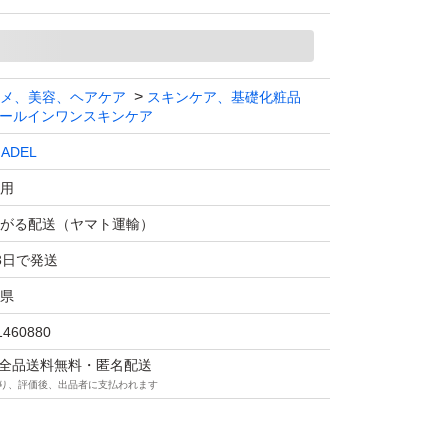
定です。
リアフィックス つけかえ用レフィル 58g
メ、美容、ヘアケア
スキンケア、基礎化粧品
ールインワンスキンケア
バリアフィックス こちらは『つけかえ用』に
ADEL
用
ですのでお間違えのないようにお願いいたしま
がる配送（ヤマト運輸）
3日で発送
県
EL カナデル プレミアバリアフィックス 美容液ジェ
1460880
用レフィル シワ改善
マは全品送料無料・匿名配送
り、評価後、出品者に支払われます