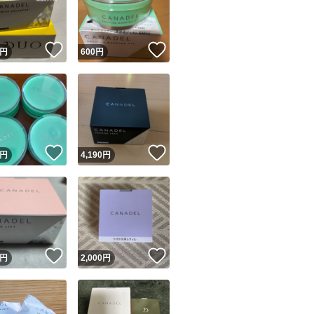
商品情報コピー機
リマ実績◯+
このユーザーは他フリマサービスでの取引実績があります
！
いいね！
いいね！
円
600
円
出品ページへ
&安心発送
キャンセル
ジは実績に基づく表示であり、発送を保証しているものではありません
このユーザーは高頻度で24時間以内＆設定した発送日数内に
ード＆安心発送
ます
！
いいね！
いいね！
円
4,190
円
ード発送
このユーザーは高頻度で24時間以内に発送しています
発送
このユーザーは設定した発送日数内に発送しています
！
いいね！
いいね！
円
2,000
円