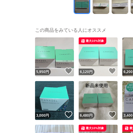
この商品をみている人にオススメ
最大10%対象
いいね！
いいね
5,950
円
6,120
円
6,200
いいね！
いいね
3,000
円
6,480
円
3,400
最大10%対象
最