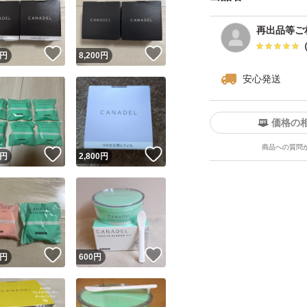
再出品等ご
！
いいね！
いいね！
円
8,200
円
安心発送
価格の
ユーザーの実績について
商品への質問
！
いいね！
いいね！
円
2,800
円
o!フリマが定めた一定の基準を満たしたユーザーにバッジを付与しています
出品者
この商品の情報をコピーします
取引出品者
Yahoo!フリマの基準をクリアした安心・安全なユーザーです
！
いいね！
いいね！
商品画像の
無断転載は禁止
されています
円
600
円
コピーされた情報は
必ずご自身の商品に合わせて編集
してください
コピーは
1商品につき1回
です
実績◯+
このユーザーはYahoo!フリマの取引を完了させた実績があり