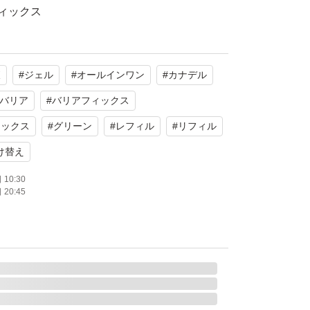
ィックス
クス
ル
液
#
ジェル
#
オールインワン
#
カナデル
イジングケア。ダブル薬用有効成分配合。
バリア
#
バリアフィックス
ら、シワ・美白対策に。敏感肌用薬用オールイ
ィックス
#
グリーン
#
レフィル
#
リフィル
け替え
10:30
20:45
で神経質な方はご遠慮下さい。
ズやスレ汚れ凹み等ございます。
みご購入下さい。
て封筒で梱包致します。
プチ等は使用致しません)