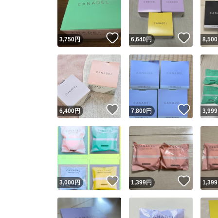
いいね！
いいね
3,750
円
6,640
円
8,500
いいね！
いいね
6,400
円
7,800
円
3,999
Yaho
安心取引
安心
いいね！
いいね
3,000
円
1,399
円
1,399
取引実績
取引