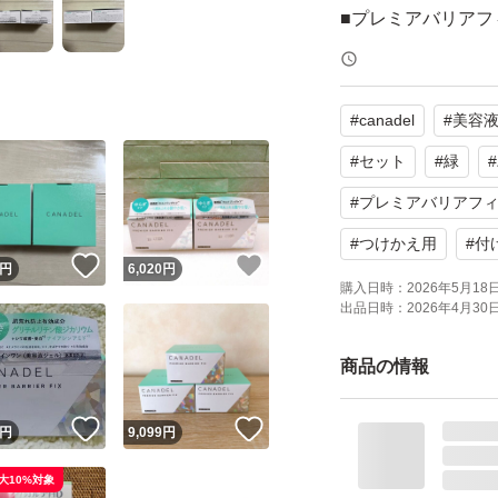
■プレミアバリアフ
薬用Pバリアフィッ
つけかえ用レフィ
#
canadel
#
美容
美容液ジェル 58g
ゆらぎ肌にも、エ
#
セット
#
緑
#
肌荒れケアしなが
#
プレミアバリアフ
ンワン
#
つけかえ用
#
付
！
いいね！
いいね！
2個
円
6,020
円
購入日時：
2026年5月18日 
出品日時：
2026年4月30日 
自宅保管品ですの
商品の情報
外箱には細かいキ
気にならない方の
！
いいね！
いいね！
円
9,099
円
ビニール袋に入れ
(送料の関係上プチ
大10%対象