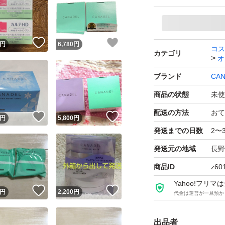
ネコポスで発送予
カナデルプレミアバ
！
いいね！
いいね！
円
6,780
円
コス
カテゴリ
医薬部外品
オ
カナデルプレミア
ブランド
CAN
なります
商品の状態
未使
本体ケースが必要
配送の方法
おて
！
いいね！
いいね！
円
5,800
円
す
発送までの日数
2〜
発送元の地域
長野
C465 CANAD
商品ID
z60
ル 58g つけかえ
Yahoo!フリ
！
いいね！
いいね！
円
2,200
円
代金は運営が一旦預か
出品者