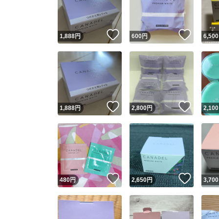
他フ
いいね！
いいね
1,888
円
600
円
6,500
スピード
※このバッ
スピ
いいね！
いいね
1,888
円
2,800
円
2,100
スピ
安心
いいね！
いいね
480
円
2,650
円
3,700