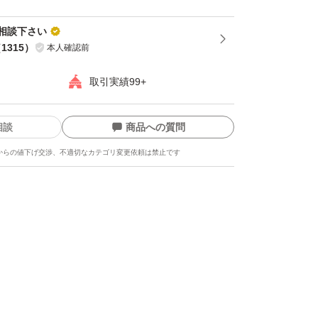
相談下さい
（
1315
）
本人確認前
取引実績99+
相談
商品への質問
からの値下げ交渉、不適切なカテゴリ変更依頼は禁止です
ます