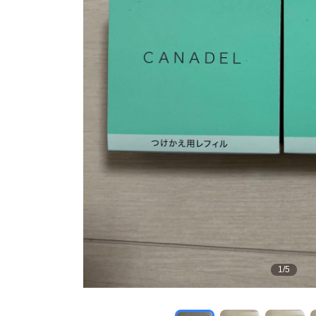
1
/
5