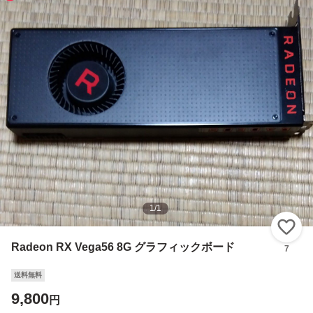
1
/
1
い
Radeon RX Vega56 8G グラフィックボード
7
送料無料
9,800
円