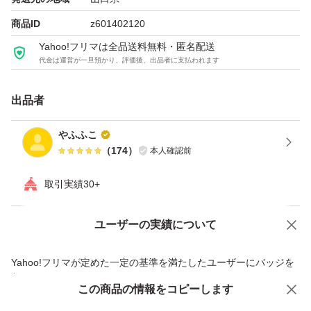
商品ID
z601402120
Yahoo!フリマは全品送料無料・匿名配送
代金は運営が一旦預かり、評価後、出品者に支払われます
出品者
やふふこ
（
174
）
本人確認前
取引実績30+
ユーザーの実績について
価格の相談
商品への質問
商品への質問からの値下げ交渉、不適切なカテゴリ変更依頼は禁止です
Yahoo!フリマが定めた一定の基準を満たしたユーザーにバッジを
付与しています
この商品をみている人にオススメ
この商品の情報をコピーします
安心取引出品者