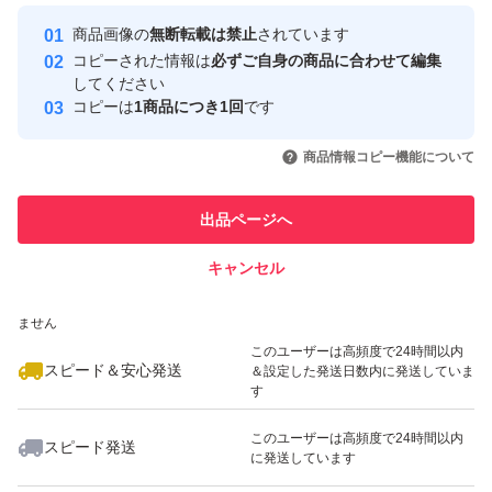
最大10%対象
最大10%対象
Yahoo!フリマの基準をクリアした安
安心取引出品者
商品画像の
無断転載は禁止
されています
心・安全なユーザーです
コピーされた情報は
必ずご自身の商品に合わせて編集
取引実績
してください
コピーは
1商品につき1回
です
このユーザーはYahoo!フリマの取
取引実績◯+
いいね！
いいね！
7,980
円
18,000
円
20,000
円
引を完了させた実績があります
商品情報コピー機能について
このユーザーは他フリマサービス
他フリマ実績◯+
出品ページへ
での取引実績があります
キャンセル
スピード&安心発送
いいね！
いいね！
6,980
※このバッジは実績に基づく表示であり、発送を保証しているものではあり
円
5,000
円
9,980
円
ません
このユーザーは高頻度で24時間以内
スピード＆安心発送
＆設定した発送日数内に発送していま
す
このユーザーは高頻度で24時間以内
スピード発送
に発送しています
いいね！
いいね！
5,000
円
4,000
円
4,500
円