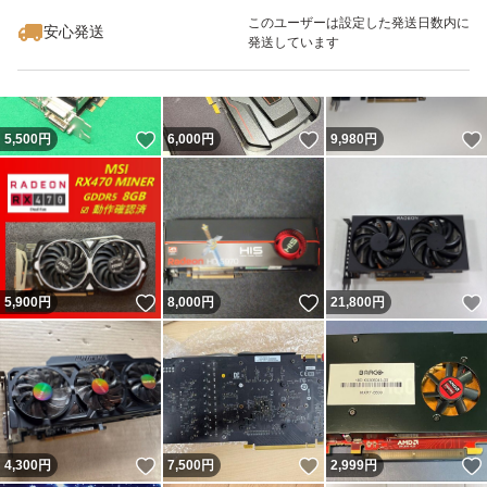
このユーザーは設定した発送日数内に
安心発送
発送しています
いいね！
いいね！
5,500
円
6,000
円
9,980
円
いいね！
いいね！
5,900
円
8,000
円
21,800
円
いいね！
いいね！
4,300
円
7,500
円
2,999
円