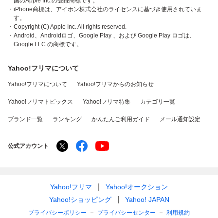
国のApple Inc.の登録商標です。
・iPhone商標は、アイホン株式会社のライセンスに基づき使用されていま
す。
・Copyright (C) Apple Inc. All rights reserved.
・Android、Androidロゴ、Google Play 、および Google Play ロゴは、
Google LLC の商標です。
Yahoo!フリマについて
Yahoo!フリマについて
Yahoo!フリマからのお知らせ
Yahoo!フリマトピックス
Yahoo!フリマ特集
カテゴリ一覧
ブランド一覧
ランキング
かんたんご利用ガイド
メール通知設定
公式アカウント
Yahoo!フリマ
Yahoo!オークション
Yahoo!ショッピング
Yahoo! JAPAN
プライバシーポリシー
プライバシーセンター
利用規約