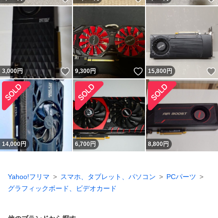
いいね！
いいね！
3,000
円
9,300
円
15,800
円
14,000
円
6,700
円
8,800
円
Yahoo!フリマ
スマホ、タブレット、パソコン
PCパーツ
グラフィックボード、ビデオカード