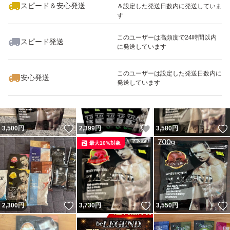
スピード＆安心発送
＆設定した発送日数内に発送していま
す
このユーザーは高頻度で24時間以内
スピード発送
に発送しています
いいね！
いいね！
4,850
円
999
円
1,290
円
このユーザーは設定した発送日数内に
安心発送
発送しています
いいね！
いいね！
3,500
円
2,399
円
3,580
円
最大10%対象
いいね！
いいね！
2,300
円
3,730
円
3,550
円