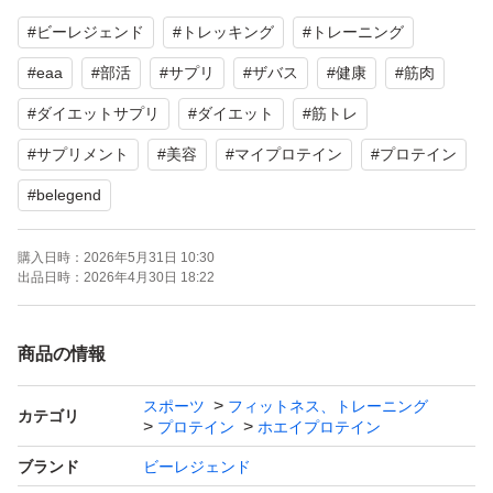
③ そんなバナナ風味
#
ビーレジェンド
#
トレッキング
#
トレーニング
④ キャラメル珈琲風味
⑤ 抹茶のチャチャチャ風味
#
eaa
#
部活
#
サプリ
#
ザバス
#
健康
#
筋肉
⑥ ぴちぴちハッピーチ風味
#
ダイエットサプリ
#
ダイエット
#
筋トレ
⑦ 初恋のイチゴ風味
#
サプリメント
#
美容
#
マイプロテイン
#
プロテイン
⑧ 背中に鬼レモン風味
#
belegend
⑨ GO!GO!マンゴー!風味
⑩ よう振るとヨーグルト風味
購入日時：
2026年5月31日 10:30
出品日時：
2026年4月30日 18:22
賞味期限は2027年1月〜10月のものです。
商品の情報
【こんな方におすすめ】
スポーツ
フィットネス、トレーニング
カテゴリ
・いきなり大袋は不安な方
プロテイン
ホエイプロテイン
・味を飲み比べしたい方
ブランド
ビーレジェンド