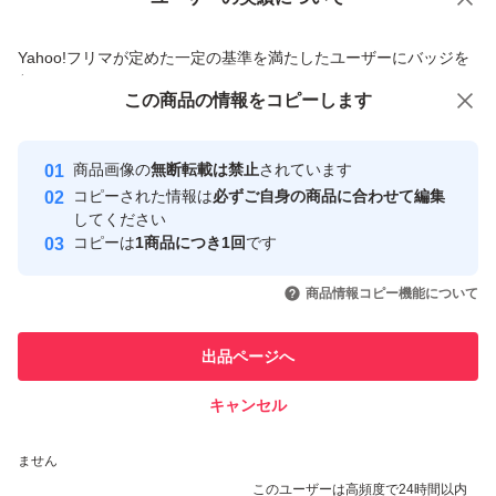
価格の相談
商品への質問
商品への質問からの値下げ交渉、不適切なカテゴリ変更依頼は禁止です
Yahoo!フリマが定めた一定の基準を満たしたユーザーにバッジを
付与しています
この商品をみている人にオススメ
この商品の情報をコピーします
安心取引出品者
最大10%対象
Yahoo!フリマの基準をクリアした安
安心取引出品者
商品画像の
無断転載は禁止
されています
心・安全なユーザーです
コピーされた情報は
必ずご自身の商品に合わせて編集
取引実績
してください
コピーは
1商品につき1回
です
このユーザーはYahoo!フリマの取
取引実績◯+
いいね！
いいね！
2,699
円
1,599
円
3,550
円
引を完了させた実績があります
商品情報コピー機能について
このユーザーは他フリマサービス
他フリマ実績◯+
出品ページへ
での取引実績があります
キャンセル
スピード&安心発送
いいね！
いいね！
3,699
※このバッジは実績に基づく表示であり、発送を保証しているものではあり
円
3,500
円
4,800
円
ません
最大10%対象
最大10%対象
このユーザーは高頻度で24時間以内