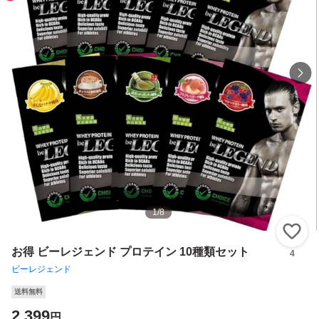
1
/
8
い
お得 ビーレジェンド プロテイン 10種類セット
4
ビーレジェンド
送料無料
2,399
円