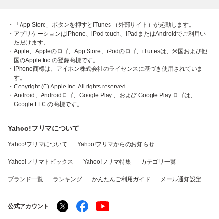
・「App Store」ボタンを押すとiTunes （外部サイト）が起動します。
・アプリケーションはiPhone、iPod touch、iPadまたはAndroidでご利用い
ただけます。
・Apple、Appleのロゴ、App Store、iPodのロゴ、iTunesは、米国および他
国のApple Inc.の登録商標です。
・iPhone商標は、アイホン株式会社のライセンスに基づき使用されていま
す。
・Copyright (C) Apple Inc. All rights reserved.
・Android、Androidロゴ、Google Play 、および Google Play ロゴは、
Google LLC の商標です。
Yahoo!フリマについて
Yahoo!フリマについて
Yahoo!フリマからのお知らせ
Yahoo!フリマトピックス
Yahoo!フリマ特集
カテゴリ一覧
ブランド一覧
ランキング
かんたんご利用ガイド
メール通知設定
公式アカウント