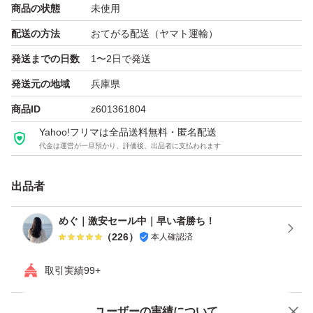
商品の状態
未使用
配送の方法
おてがる配送（ヤマト運輸）
発送までの日数
1〜2日で発送
発送元の地域
兵庫県
商品ID
z601361804
Yahoo!フリマは全品送料無料・匿名配送
代金は運営が一旦預かり、評価後、出品者に支払われます
出品者
めぐ｜激安セール中｜早い者勝ち！
（
226
）
本人確認済
取引実績99+
ユーザーの実績について