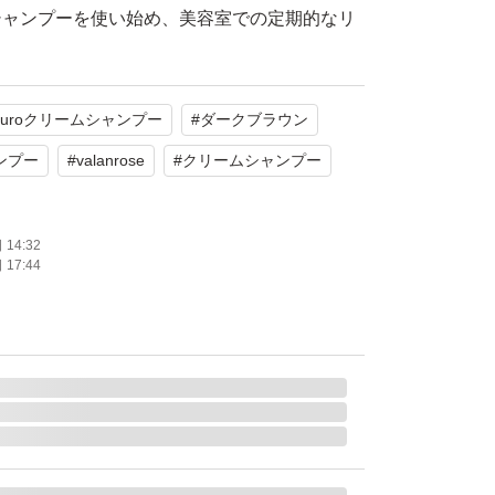
シャンプーを使い始め、美容室での定期的なリ
になりました。色付きが悪い場合は乾いた髪で
めとのことです。
kuroクリームシャンプー
#
ダークブラウン
きませんが
ンプー
#
valanrose
#
クリームシャンプー
でしたら対応いたしますので、
セージにてご連絡下さいませ。
14:32
17:44
くださいm(_ _)m
ROクリームシャンプー
400g