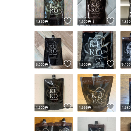
他フ
いいね！
いいね
4,850
円
4,900
円
4,850
スピード
※このバッ
スピ
いいね！
いいね
5,000
円
4,900
円
9,400
スピ
安心
いいね！
いいね
4,900
円
4,999
円
4,980