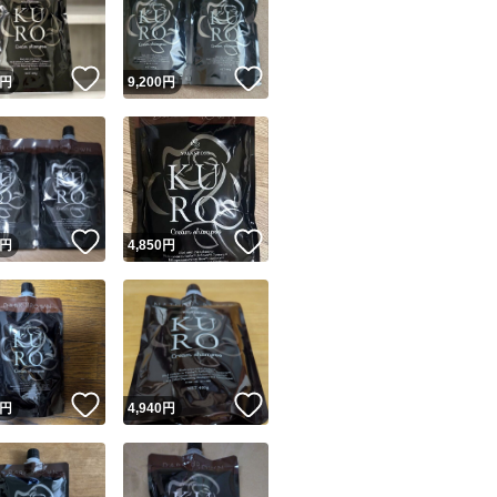
商品情報コピー機
リマ実績◯+
このユーザーは他フリマサービスでの取引実績があります
！
いいね！
いいね！
円
9,200
円
出品ページへ
&安心発送
キャンセル
ジは実績に基づく表示であり、発送を保証しているものではありません
このユーザーは高頻度で24時間以内＆設定した発送日数内に
ード＆安心発送
ます
！
いいね！
いいね！
円
4,850
円
ード発送
このユーザーは高頻度で24時間以内に発送しています
発送
このユーザーは設定した発送日数内に発送しています
！
いいね！
いいね！
円
4,940
円