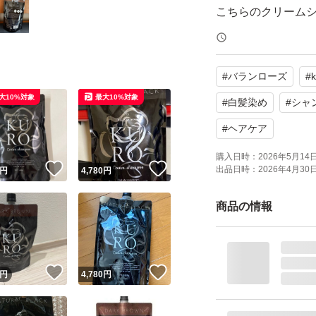
こちらのクリーム
タッチ染めが不要
15分放置がおすす
#
バランローズ
#
大10%対象
最大10%対象
パンフレットはつ
#
白髪染め
#
シャ
初回の方等で必要
#
ヘアケア
購入後、取引メッ
購入日時：
2026年5月14日 
！
いいね！
いいね！
出品日時：
2026年4月30日 
円
4,780
円
お値下げ依頼はご遠慮
商品の情報
バランローズ KU
ダークブラウン×1個 
！
いいね！
いいね！
円
4,780
円