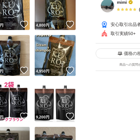
mimi
！
いいね！
いいね！
安心取引出品
円
4,800
円
取引実績50+
価格の
ユーザーの実績について
商品への質問
！
いいね！
いいね！
円
4,950
円
o!フリマが定めた一定の基準を満たしたユーザーにバッジを付与しています
出品者
この商品の情報をコピーします
取引出品者
Yahoo!フリマの基準をクリアした安心・安全なユーザーです
！
いいね！
いいね！
商品画像の
無断転載は禁止
されています
円
9,200
円
コピーされた情報は
必ずご自身の商品に合わせて編集
してください
コピーは
1商品につき1回
です
実績◯+
このユーザーはYahoo!フリマの取引を完了させた実績があり