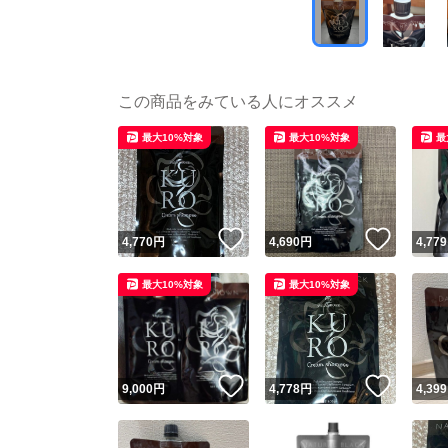
この商品をみている人にオススメ
最大10%対象
最大10%対象
最
いいね！
いいね
4,770
円
4,690
円
4,779
最大10%対象
最大10%対象
いいね！
いいね
9,000
円
4,778
円
4,399