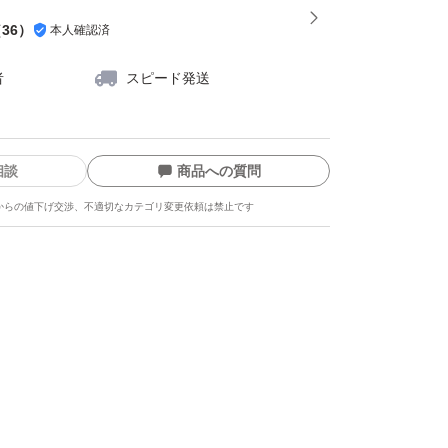
（
36
）
本人確認済
者
スピード発送
相談
商品への質問
からの値下げ交渉、不適切なカテゴリ変更依頼は禁止です
ます