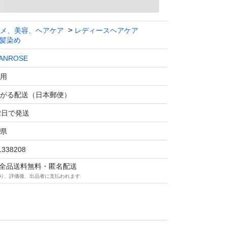
メ、美容、ヘアケア
レディースヘアケア
髪染め
ANROSE
用
がる配送（日本郵便）
2日で発送
県
1338208
マは全品送料無料・匿名配送
り、評価後、出品者に支払われます