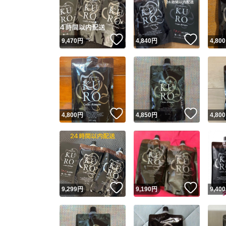
いいね！
いいね
9,470
円
4,840
円
4,800
いいね！
いいね
4,800
円
4,850
円
4,800
Yaho
安心取引
安心
いいね！
いいね
9,299
円
9,190
円
9,400
取引実績
取引