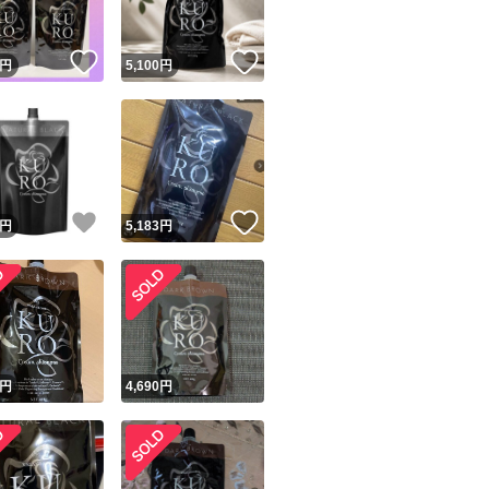
！
いいね！
いいね！
円
5,100
円
！
いいね！
いいね！
円
5,183
円
！
円
4,690
円