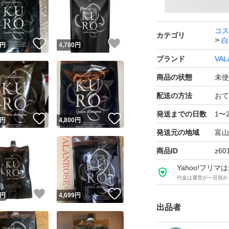
コス
カテゴリ
白
！
いいね！
いいね！
円
4,780
円
ブランド
VAL
商品の状態
未使
配送の方法
おて
発送までの日数
1〜
！
いいね！
いいね！
円
4,800
円
発送元の地域
富山
商品ID
z60
Yahoo!フリ
代金は運営が一旦預か
！
いいね！
いいね！
円
4,699
円
出品者