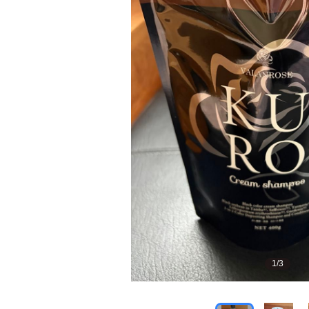
1
/
3