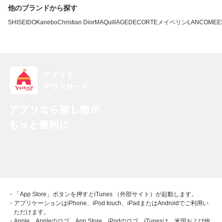
他のブランドから探す
SHISEIDO
Kanebo
Christian Dior
MAQuillAGE
DECORTE
メイベリン
LANCOME
E
・「App Store」ボタンを押すとiTunes （外部サイト）が起動します。
・アプリケーションはiPhone、iPod touch、iPadまたはAndroidでご利用い
ただけます。
・Apple、Appleのロゴ、App Store、iPodのロゴ、iTunesは、米国および他