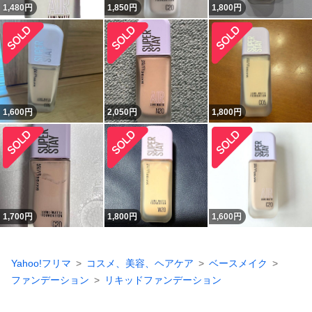
1,480
円
1,850
円
1,800
円
1,600
円
2,050
円
1,800
円
1,700
円
1,800
円
1,600
円
Yahoo!フリマ
コスメ、美容、ヘアケア
ベースメイク
ファンデーション
リキッドファンデーション