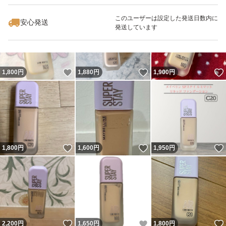
最大10%対象
最大10%対象
このユーザーは設定した発送日数内に
安心発送
発送しています
いいね！
いいね！
1,800
円
1,880
円
1,900
円
いいね！
いいね！
1,800
円
1,600
円
1,950
円
いいね！
いいね！
2,200
円
1,650
円
1,800
円