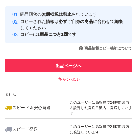
最大10%対象
最大10%対象
Yahoo!フリマの基準をクリアした安
安心取引出品者
商品画像の
無断転載は禁止
されています
心・安全なユーザーです
コピーされた情報は
必ずご自身の商品に合わせて編集
取引実績
してください
コピーは
1商品につき1回
です
このユーザーはYahoo!フリマの取
取引実績◯+
いいね！
いいね！
1,990
円
1,790
円
1,750
円
引を完了させた実績があります
商品情報コピー機能について
最大10%対象
このユーザーは他フリマサービス
他フリマ実績◯+
出品ページへ
での取引実績があります
キャンセル
スピード&安心発送
いいね！
いいね！
1,900
※このバッジは実績に基づく表示であり、発送を保証しているものではあり
円
1,750
円
1,790
円
ません
最大10%対象
最大10%対象
このユーザーは高頻度で24時間以内
スピード＆安心発送
＆設定した発送日数内に発送していま
す
このユーザーは高頻度で24時間以内
スピード発送
に発送しています
いいね！
いいね！
2,100
円
2,099
円
1,790
円