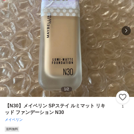
1
/
2
い
【N30】メイベリン SPステイ ルミマット リキ
1
ッド ファンデーション N30
メイベリン
送料無料