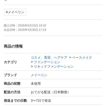
す。急ぎの方はご遠慮ください。待てる方のみお願いしま
#
メイベリン
す。
購入日時：
2026年5月23日 19:32
②ガラス商品以外は簡易梱包です。
出品日時：
2026年4月30日 17:19
素人検品ですので、どうしても見落とし等ある場合がござ
います。完璧を求める方はご遠慮ください(>_<)
商品の情報
コスメ、美容、ヘアケア
ベースメイク
③専用ページ等は一切しません。
カテゴリ
ファンデーション
出品されている商品でご検討下さい。
リキッドファンデーション
ブランド
メイベリン
④正規品のみの取り扱い
商品の状態
未使用
ブランドの直営店や正式な代理店を通じて販売される、品
配送の方法
おてがる配送（日本郵便）
質と真正性が保証された商品です。購入元はメーカー公式
発送までの日数
3〜7日で発送
のオンラインストア、百貨店、またはブランド認定の正規