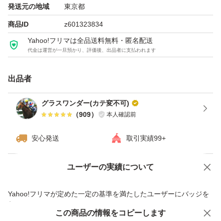
発送元の地域
東京都
販売店（実店舗）です。
商品ID
z601323834
Yahoo!フリマは全品送料無料・匿名配送
▼▼▼▼▼
代金は運営が一旦預かり、評価後、出品者に支払われます
【商品】
出品者
メイベリン SPステイ ルミマット リキッド ファンデーシ
グラスワンダー(カテ変不可)
ョン N30です。
（
909
）
本人確認前
【特徴】
安心発送
取引実績99+
パッケージに「SUPER STAY」と「AIR LUMI MATTE」
ユーザーの実績について
の表記があります。N30のカラー表記があります。
価格の相談
商品への質問
商品への質問からの値下げ交渉、不適切なカテゴリ変更依頼は禁止です
Yahoo!フリマが定めた一定の基準を満たしたユーザーにバッジを
よろしくお願いいたします。
付与しています
この商品をみている人にオススメ
この商品の情報をコピーします
安心取引出品者