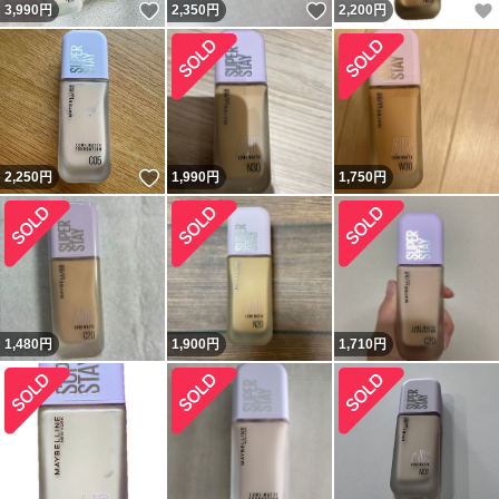
いいね！
いいね！
3,990
円
2,350
円
2,200
円
いいね！
2,250
円
1,990
円
1,750
円
1,480
円
1,900
円
1,710
円