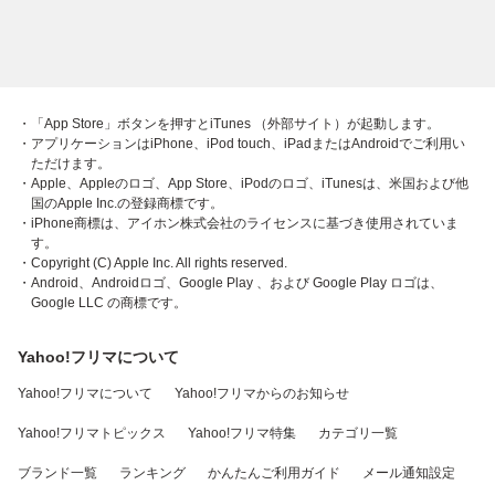
・「App Store」ボタンを押すとiTunes （外部サイト）が起動します。
・アプリケーションはiPhone、iPod touch、iPadまたはAndroidでご利用い
ただけます。
・Apple、Appleのロゴ、App Store、iPodのロゴ、iTunesは、米国および他
国のApple Inc.の登録商標です。
・iPhone商標は、アイホン株式会社のライセンスに基づき使用されていま
す。
・Copyright (C) Apple Inc. All rights reserved.
・Android、Androidロゴ、Google Play 、および Google Play ロゴは、
Google LLC の商標です。
Yahoo!フリマについて
Yahoo!フリマについて
Yahoo!フリマからのお知らせ
Yahoo!フリマトピックス
Yahoo!フリマ特集
カテゴリ一覧
ブランド一覧
ランキング
かんたんご利用ガイド
メール通知設定