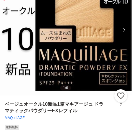
1
/
6
い
ベージュオークル10新品1箱マキアージュ ドラ
7
マティックパウダリーEXレフィル
MAQuillAGE
送料無料