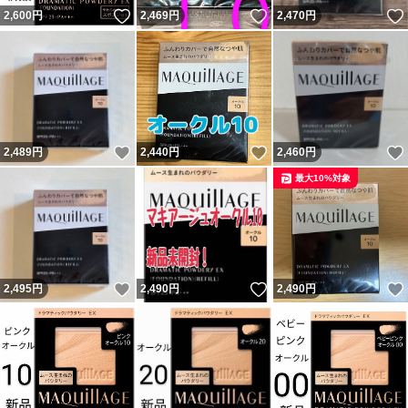
いいね！
いいね！
2,600
円
2,469
円
2,470
円
いいね！
いいね！
2,489
円
2,440
円
2,460
円
最大10%対象
いいね！
いいね！
2,495
円
2,490
円
2,490
円