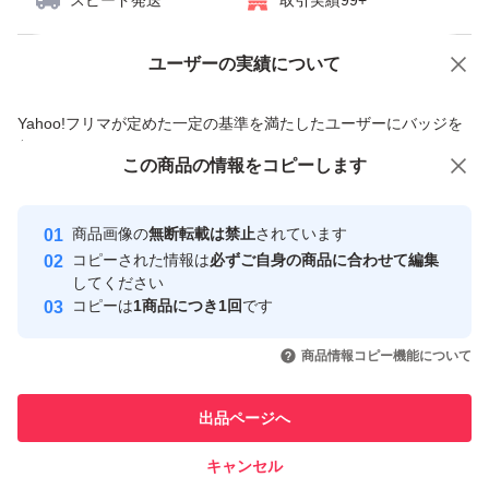
スピード発送
取引実績99+
ユーザーの実績について
価格の相談
商品への質問
商品への質問からの値下げ交渉、不適切なカテゴリ変更依頼は禁止です
Yahoo!フリマが定めた一定の基準を満たしたユーザーにバッジを
付与しています
この商品をみている人にオススメ
この商品の情報をコピーします
安心取引出品者
最大10%対象
最大10%対象
最大10%対象
Yahoo!フリマの基準をクリアした安
安心取引出品者
商品画像の
無断転載は禁止
されています
心・安全なユーザーです
コピーされた情報は
必ずご自身の商品に合わせて編集
取引実績
してください
コピーは
1商品につき1回
です
このユーザーはYahoo!フリマの取
取引実績◯+
いいね！
いいね！
2,499
円
2,499
円
2,440
円
引を完了させた実績があります
商品情報コピー機能について
最大10%対象
最大10%対象
このユーザーは他フリマサービス
他フリマ実績◯+
出品ページへ
での取引実績があります
キャンセル
スピード&安心発送