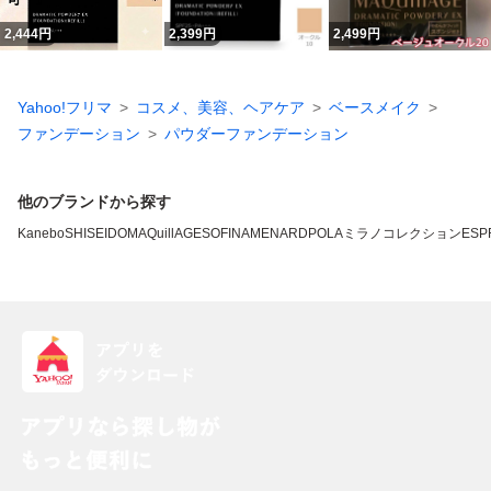
2,444
円
2,399
円
2,499
円
Yahoo!フリマ
コスメ、美容、ヘアケア
ベースメイク
ファンデーション
パウダーファンデーション
他のブランドから探す
Kanebo
SHISEIDO
MAQuillAGE
SOFINA
MENARD
POLA
ミラノコレクション
ESP