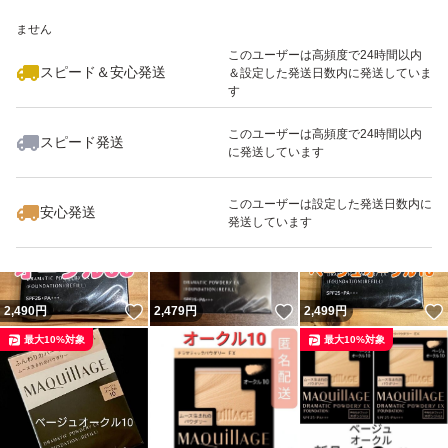
いいね！
いいね！
2,600
※このバッジは実績に基づく表示であり、発送を保証しているものではあり
円
2,444
円
2,444
円
ません
最大10%対象
このユーザーは高頻度で24時間以内
スピード＆安心発送
＆設定した発送日数内に発送していま
す
このユーザーは高頻度で24時間以内
スピード発送
に発送しています
いいね！
いいね！
2,440
円
2,499
円
2,599
円
最大10%対象
このユーザーは設定した発送日数内に
安心発送
発送しています
いいね！
いいね！
2,490
円
2,479
円
2,499
円
最大10%対象
最大10%対象