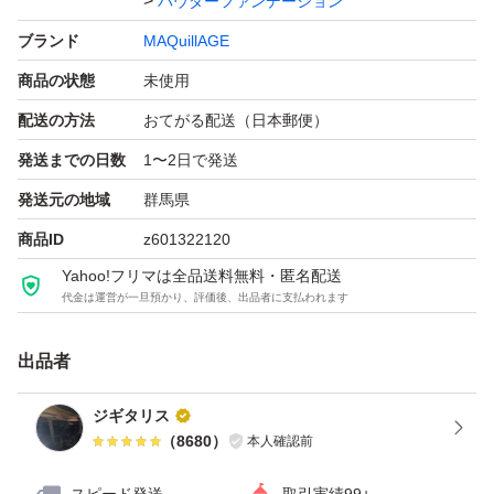
パウダーファンデーション
家族に喫煙者なしです。
ブランド
MAQuillAGE
商品の状態
未使用
#マキアージュ
配送の方法
おてがる配送（日本郵便）
#パウダーファンデーション
発送までの日数
1〜2日で発送
発送元の地域
群馬県
商品ID
z601322120
Yahoo!フリマは全品送料無料・匿名配送
代金は運営が一旦預かり、評価後、出品者に支払われます
出品者
ジギタリス
（
8680
）
本人確認前