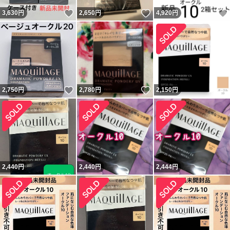
いいね！
いいね！
3,630
円
2,650
円
4,920
円
いいね！
いいね！
2,750
円
2,780
円
2,150
円
2,440
円
2,440
円
2,444
円