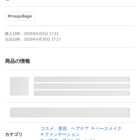
#
maquillage
ふんわりなのに自然なつや。ムース生まれのパウダリー。
驚きの肌なじみで、毛穴・色ムラをカバーして、透明感ア
購入日時：
2026年6月6日 17:41
ップ。
出品日時：
2026年4月30日 17:17
ブランド：資生堂 マキアージュ
商品の情報
本体/詰め替え：詰め替え
ベースメイク特徴：カバー力 崩れにくい 肌の透明感、薄
づき UVカット
特徴：無香料
PA：PA+++
SPF：25.0 SPF
コスメ、美容、ヘアケア
ベースメイク
カテゴリ
ファンデーション
匿名配送でお送りします。