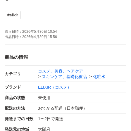
配合。
#
elixir
●さらに、うるおって大人毛穴まで目立たない。
※年齢に応じたうるおいケア
購入日時：
2026年5月30日 10:54
※※シャクヤクエキス、バラエキス、ヒドロキシプロリ
出品日時：
2026年4月30日 15:56
ン、ミシマサイコ根エキス、グリセリン(ハリ保湿)
【販売名】
商品の情報
4909978227210 エリクシール リフトモイスト ローショ
コスメ、美容、ヘアケア
ン しっとりタイプ ba
カテゴリ
スキンケア、基礎化粧品
化粧水
ブランド
ELIXIR（コスメ）
【使用方法】
商品の状態
未使用
・朝、夜の洗顔の後、手のひらに適量をとり、ていねいに
配送の方法
おてがる配送（日本郵便）
なじませます。(使用量の目安)500円硬貨大
発送までの日数
1〜2日で発送
★つめかえ方法
(1)キャップと内栓をはずしておく。
発送元の地域
大阪府