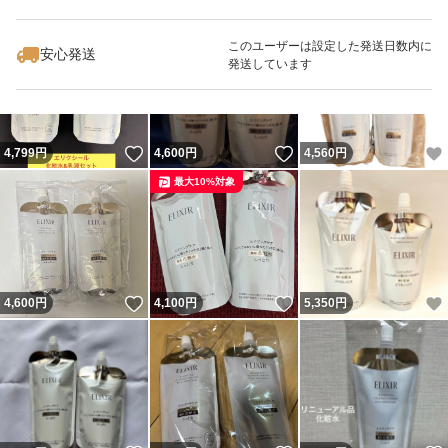
いいね！
いいね！
5,100
円
5,000
円
5,450
円
最大10%対象
このユーザーは設定した発送日数内に
安心発送
発送しています
いいね！
いいね！
4,799
円
4,600
円
4,560
円
最大10%対象
いいね！
いいね！
4,600
円
4,100
円
5,350
円