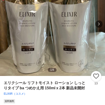
1
/
4
い
エリクシール リフトモイスト ローション しっと
13
りタイプ ba つめかえ用 150ml x 2本 新品未開封
ELIXIR（コスメ）
送料無料