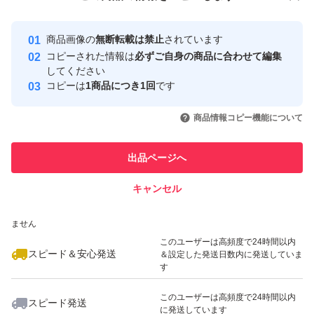
安心取引出品者
ル、ジグリセリン、ポリオキシエチレンメチルグルコシ
最大10%対象
最大10%対象
Yahoo!フリマの基準をクリアした安
安心取引出品者
ド、ポリオキシエチレンポリオキシプロピレンデシルテト
商品画像の
無断転載は禁止
されています
心・安全なユーザーです
コピーされた情報は
必ずご自身の商品に合わせて編集
ラデシルエーテル、クロルフェネシン、カルボキシビニル
取引実績
してください
ポリマー、エリスリトール、エデト酸二ナトリウム、ピロ
コピーは
1商品につき1回
です
このユーザーはYahoo!フリマの取
取引実績◯+
亜硫酸ナトリウム、フェノキシエタノール、香料
いいね！
いいね！
4,300
円
4,560
円
4,820
円
引を完了させた実績があります
商品情報コピー機能について
※は「有効成分」無表示は「その他の成分」(M140503-20
このユーザーは他フリマサービス
3)
他フリマ実績◯+
出品ページへ
での取引実績があります
キャンセル
スピード&安心発送
お値下げお受けしておりませんので提示価格でご検討くだ
いいね！
いいね！
4,560
※このバッジは実績に基づく表示であり、発送を保証しているものではあり
円
4,900
円
4,900
円
さい。
ません
最大10%対象
最大10%対象
このユーザーは高頻度で24時間以内
スピード＆安心発送
＆設定した発送日数内に発送していま
す
このユーザーは高頻度で24時間以内
スピード発送
に発送しています