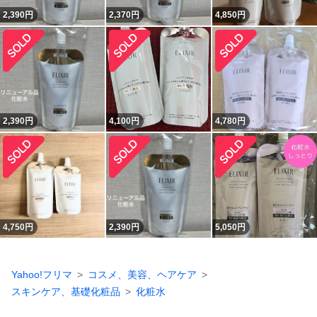
2,390
円
2,370
円
4,850
円
2,390
円
4,100
円
4,780
円
4,750
円
2,390
円
5,050
円
Yahoo!フリマ
コスメ、美容、ヘアケア
スキンケア、基礎化粧品
化粧水