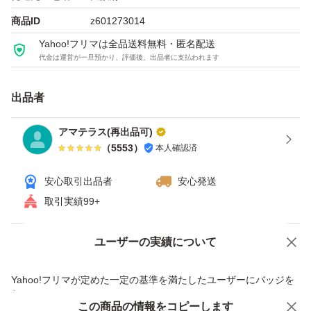
(2)そそぎ口のつけ根部分(◎印)をしっかり押さえながらキ
商品ID
z601273014
ャップをはずす。
Yahoo!フリマは全品送料無料・匿名配送
代金は運営が一旦預かり、評価後、出品者に支払われます
(3)そそぎ口をボトル容器の口にしっかり差し込み、その
ままゆっくり中味を入れる。
出品者
(4)▲印が合うところまできちんと閉める。
アマテラス(再出品可)
（
5553
）
本人確認済
【成分】
★しっとりタイプ
安心取引出品者
安心発送
トラネキサム酸※、シャクヤクエキス、バラエキス、L-オ
取引実績99+
キシプロリン、サイコエキスBS、水溶性コラーゲン(F)、
ラウリルジメチルアミノ酢酸ベタイン、キシリット、メリ
ユーザーの実績について
価格の相談
商品への質問
ロートエキス、イノシット、精製水、ジプロピレングリコ
商品への質問からの値下げ交渉、不適切なカテゴリ変更依頼は禁止です
Yahoo!フリマが定めた一定の基準を満たしたユーザーにバッジを
ール、濃グリセリン、1、3-ブチレングリコール、ポリオ
付与しています
キシエチレン(14)ポリオキシプロピレン(7)ジメチルエーテ
この商品をみている人にオススメ
この商品の情報をコピーします