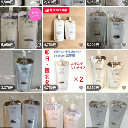
いいね！
いいね！
5,500
円
2,370
円
5,050
円
最大10%対象
いいね！
いいね！
5,050
円
4,750
円
5,200
円
いいね！
いいね！
2,370
円
4,750
円
5,350
円