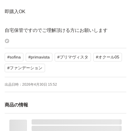
即購入OK
自宅保管ですのでご理解頂ける方にお願いします
宜しくお願い致しますm(_ _)m
#
sofina
#
primavista
#
プリマヴィスタ
#
オクール05
SPF14・PA++
こすらず、ローラーでつやをのせるバーム状美容液ファン
#
ファンデーション
デーション。かさつきに高密着。うるおい美容効果持続。
出品日時：
2026年4月30日 15:52
バームゲル処方。こすらず均一塗布。低摩擦クッションロ
ーラー。独自開発原料つや膜エッセンスジェルを高配合。
商品の情報
プリマヴィスタ デイトリートメントバーム ローラータイ
プ オークル05 10g