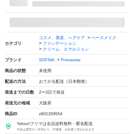
ブランド：SOFINA Primavista
本体/詰め替え：詰め替え
ベースメイク特徴：カバー力 UVカット
仕上がり：ツヤ肌
コスメ、美容、ヘアケア
ベースメイク
特徴：アレルギーテスト済 無香料
カテゴリ
ファンデーション
クリーム、エマルジョン
PA：PA++
SPF：14.0 SPF
ブランド
SOFINA
Primavista
商品の状態
未使用
配送の方法
おてがる配送（日本郵便）
発送までの日数
2〜3日で発送
発送元の地域
大阪府
商品ID
z601269554
Yahoo!フリマは全品送料無料・匿名配送
代金は運営が一旦預かり、評価後、出品者に支払われます