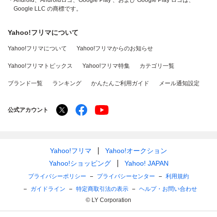
・Android、Androidロゴ、Google Play 、および Google Play ロゴは、
Google LLC の商標です。
Yahoo!フリマについて
Yahoo!フリマについて
Yahoo!フリマからのお知らせ
Yahoo!フリマトピックス
Yahoo!フリマ特集
カテゴリ一覧
ブランド一覧
ランキング
かんたんご利用ガイド
メール通知設定
公式アカウント
Yahoo!フリマ
Yahoo!オークション
Yahoo!ショッピング
Yahoo! JAPAN
プライバシーポリシー
プライバシーセンター
利用規約
ガイドライン
特定商取引法の表示
ヘルプ・お問い合わせ
© LY Corporation