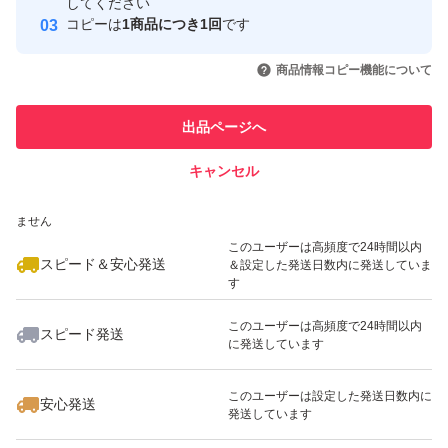
取引実績
してください
コピーは
1商品につき1回
です
このユーザーはYahoo!フリマの取
取引実績◯+
いいね！
いいね！
1,580
円
2,400
円
1,799
円
引を完了させた実績があります
商品情報コピー機能について
このユーザーは他フリマサービス
他フリマ実績◯+
出品ページへ
での取引実績があります
キャンセル
スピード&安心発送
いいね！
いいね！
1,590
※このバッジは実績に基づく表示であり、発送を保証しているものではあり
円
2,500
円
1,580
円
ません
このユーザーは高頻度で24時間以内
スピード＆安心発送
＆設定した発送日数内に発送していま
す
このユーザーは高頻度で24時間以内
スピード発送
に発送しています
いいね！
2,100
円
2,640
円
5,070
円
このユーザーは設定した発送日数内に
安心発送
発送しています