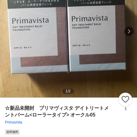
1
/
2
い
☆新品未開封 プリマヴィスタ デイトリートメ
3
ントバーム<ローラータイプ> オークル05
Primavista
送料無料