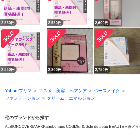
2,550
円
2,550
円
2,600
円
2,550
円
2,800
円
2,750
円
Yahoo!フリマ
コスメ、美容、ヘアケア
ベースメイク
ファンデーション
クリーム、エマルジョン
他のブランドから探す
ALBION
COVERMARK
Kanebo
naris COSMETICS
cle de peau BEAUTE
三善
メイ