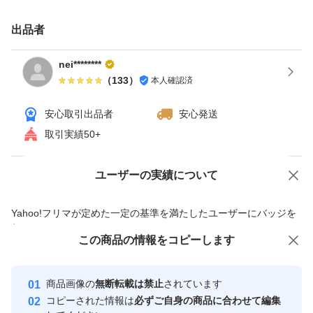
出品者
nei********
（
133
）
本人確認済
安心取引出品者
安心発送
取引実績50+
ユーザーの実績について
価格の相談
商品への質問
商品への質問からの値下げ交渉、不適切なカテゴリ変更依頼は禁止です
Yahoo!フリマが定めた一定の基準を満たしたユーザーにバッジを
付与しています
この商品をみている人にオススメ
この商品の情報をコピーします
安心取引出品者
Yahoo!フリマの基準をクリアした安
安心取引出品者
商品画像の
無断転載は禁止
されています
心・安全なユーザーです
コピーされた情報は
必ずご自身の商品に合わせて編集