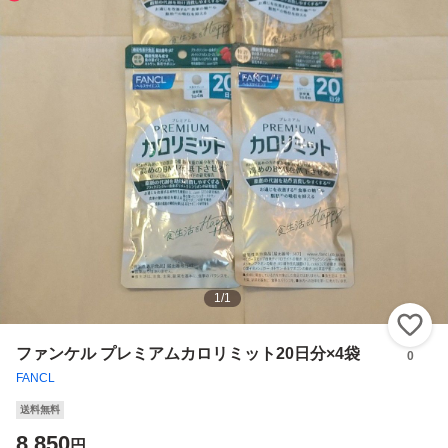
1
/
1
い
ファンケル プレミアムカロリミット20日分×4袋
0
FANCL
送料無料
8,850
円