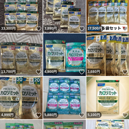
いいね！
いいね！
33,300
円
3,890
円
17,500
円
いいね！
いいね！
13,700
円
4,900
円
3,680
円
いいね！
いいね！
4,999
円
5,880
円
5,100
円