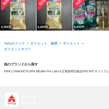
4,300
円
4,400
円
9,000
円
Yahoo!フリマ
ダイエット、健康
ダイエット
ダイエットサプリ
他のブランドから探す
FANCL
VitabridC
FUJIFILM
Esthe Pro Labo
大正製薬
明治薬品
DHC
AFC
キラリズ