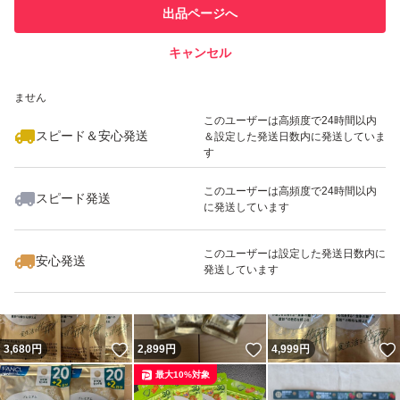
このユーザーは他フリマサービス
他フリマ実績◯+
出品ページへ
での取引実績があります
キャンセル
スピード&安心発送
いいね！
いいね！
3,100
※このバッジは実績に基づく表示であり、発送を保証しているものではあり
円
4,580
円
7,700
円
ません
最大10%対象
このユーザーは高頻度で24時間以内
スピード＆安心発送
＆設定した発送日数内に発送していま
す
このユーザーは高頻度で24時間以内
スピード発送
に発送しています
いいね！
いいね！
4,599
円
5,999
円
3,680
円
最大10%対象
このユーザーは設定した発送日数内に
安心発送
発送しています
いいね！
いいね！
3,680
円
2,899
円
4,999
円
最大10%対象