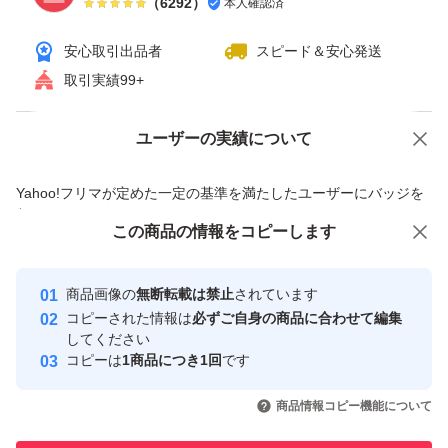
（
6292
）
本人確認済
安心取引出品者
スピード＆安心発送
取引実績99+
ユーザーの実績について
価格の相談
商品への質問
商品への質問からの値下げ交渉、不適切なカテゴリ変更依頼は禁止です
Yahoo!フリマが定めた一定の基準を満たしたユーザーにバッジを
付与しています
この商品をみている人にオススメ
この商品の情報をコピーします
安心取引出品者
最大10%対象
最大10%対象
Yahoo!フリマの基準をクリアした安
安心取引出品者
商品画像の
無断転載は禁止
されています
心・安全なユーザーです
コピーされた情報は
必ずご自身の商品に合わせて編集
取引実績
してください
コピーは
1商品につき1回
です
このユーザーはYahoo!フリマの取
取引実績◯+
いいね！
いいね！
4,000
円
7,399
円
4,600
円
引を完了させた実績があります
商品情報コピー機能について
最大10%対象
最大10%対象