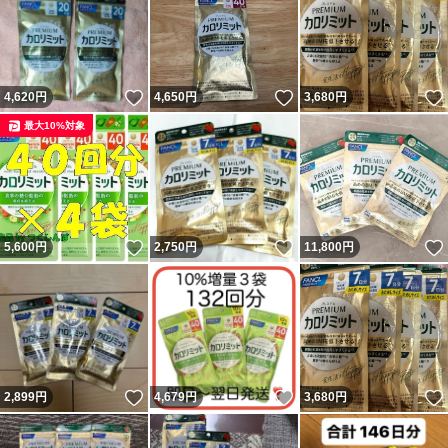
いいね！
いいね！
4,620
円
4,650
円
3,680
円
最大10%対象
いいね！
いいね！
5,600
円
2,750
円
11,800
円
いいね！
いいね！
2,899
円
4,679
円
3,680
円