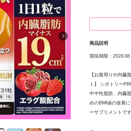
商品説明
賞味期限：2028.08
【お腹周りや内臓
ト】 シボトリーP
中中性脂肪、内臓
めのBMI値の改善
ーサプリメントで
【胃酸に強く、生き