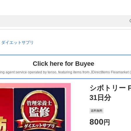
ダイエットサプリ
Click here for Buyee
ing agent service operated by tenso, featuring items from JDirectItems Fleamarket 
シボトリー P
31日分
送料無料
800
円