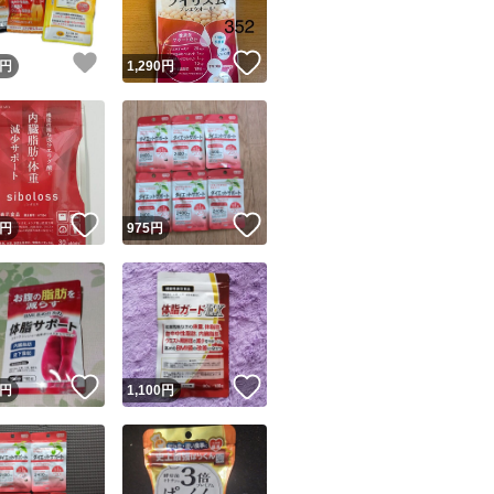
！
いいね！
いいね！
円
1,290
円
！
いいね！
いいね！
円
975
円
！
いいね！
いいね！
円
1,100
円