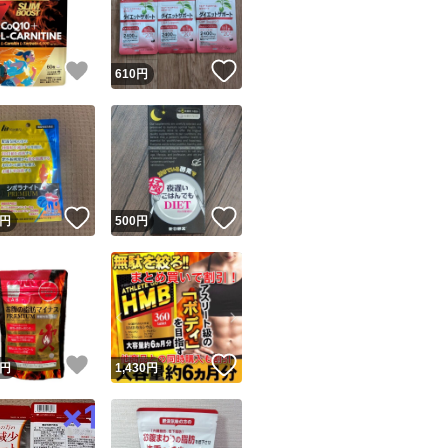
商品情報コピー機
リマ実績◯+
このユーザーは他フリマサービスでの取引実績があります
！
いいね！
いいね！
円
610
円
出品ページへ
&安心発送
キャンセル
ジは実績に基づく表示であり、発送を保証しているものではありません
このユーザーは高頻度で24時間以内＆設定した発送日数内に
ード＆安心発送
ます
！
いいね！
いいね！
円
500
円
ード発送
このユーザーは高頻度で24時間以内に発送しています
発送
このユーザーは設定した発送日数内に発送しています
！
いいね！
いいね！
円
1,430
円