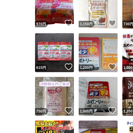
いいね！
いいね
970
円
1,150
円
730
いいね！
いいね
615
円
1,200
円
1,000
Yaho
安心取引
安心
いいね！
いいね
750
円
1,000
円
1,200
取引実績
取引