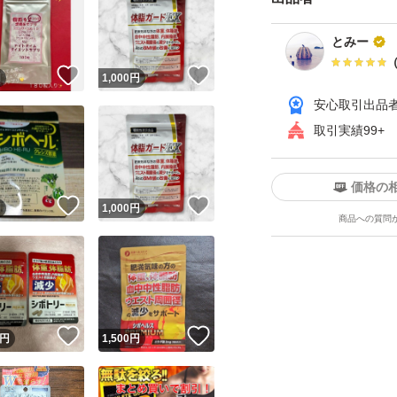
とみー
【カプセルタイプで
！
いいね！
いいね！
円
1,000
円
で、サプリメント
安心取引出品
健康習慣として無
取引実績99+
【サイズ・容量】 内
価格の
！
いいね！
いいね！
円
1,000
円
商品への質問
シボトリー PREMI
肪 内臓脂肪 ウエス
サプリ 機能性表示食
！
いいね！
いいね！
円
1,500
円