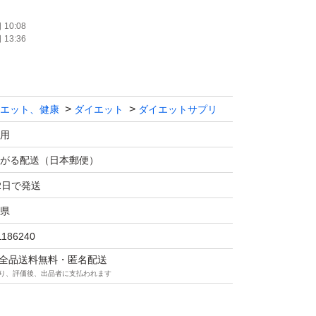
NK70258）は生きて腸まで届き、腸内環境を整える
10:08
13:36
する機能が報告されています。腸内で善玉菌
を増やし、悪玉菌を減少させることで健康的な
ートします。
エット、健康
ダイエット
ダイエットサプリ
実証！3ヶ月で6項目の効果】 シボトリーPRE
用
たエラグ酸は、科学的根拠に基づいたヒト試験
がる配送（日本郵便）
で体重・体脂肪・血中中性脂肪・内臓脂肪・
2日で発送
MI値の6項目で減少実績が確認されています。
県
1186240
GMP認定工場で製造】 サプリメント、ボディ
マは全品送料無料・匿名配送
集団が監修。国内のGMP認定工場で製造され
り、評価後、出品者に支払われます
するものだからこそ安心・安全を第一にしてい
徹底しています。