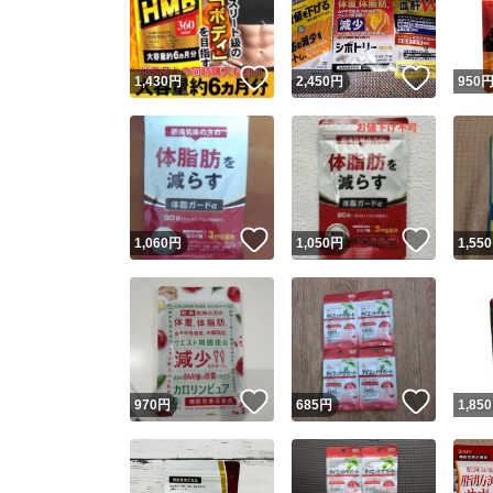
他フ
いいね！
いいね
1,430
円
2,450
円
950
スピード
※このバッ
スピ
いいね！
いいね
1,060
円
1,050
円
1,550
スピ
安心
いいね！
いいね
970
円
685
円
1,850