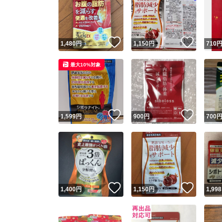
いいね！
いいね
1,480
円
1,150
円
710
最大10%対象
いいね！
いいね
1,599
円
900
円
700
いいね！
いいね
1,400
円
1,150
円
1,998