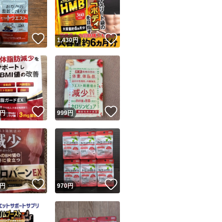
！
いいね！
いいね！
円
1,430
円
ユーザーの実績について
！
いいね！
いいね！
円
999
円
o!フリマが定めた一定の基準を満たしたユーザーにバッジを付与しています
出品者
この商品の情報をコピーします
取引出品者
Yahoo!フリマの基準をクリアした安心・安全なユーザーです
！
いいね！
いいね！
商品画像の
無断転載は禁止
されています
円
970
円
コピーされた情報は
必ずご自身の商品に合わせて編集
してください
コピーは
1商品につき1回
です
実績◯+
このユーザーはYahoo!フリマの取引を完了させた実績があり