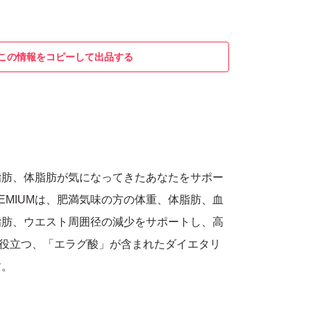
この情報をコピーして出品する
脂肪、体脂肪が気になってきたあなたをサポー
REMIUMは、肥満気味の方の体重、体脂肪、血
脂肪、ウエスト周囲径の減少をサポートし、高
に役立つ、「エラグ酸」が含まれたダイエタリ
す。
て腸まで届く乳酸菌】 有胞子性乳酸菌（W. c