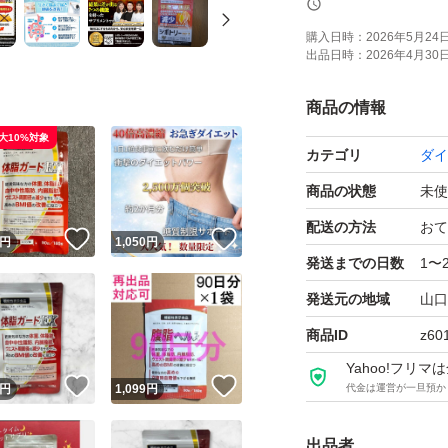
oagulans SA
購入日時：
2026年5月24日 
出品日時：
2026年4月30日 
ことで便通を改善
（ビフィズス菌）
商品の情報
からだ作りをサポ
大10%対象
カテゴリ
ダイ
【ヒト試験データで
商品の状態
未使
MIUMに配合され
配送の方法
おて
！
いいね！
いいね！
円
1,050
円
データにより3ヶ月
発送までの日数
1〜
ウエスト周囲径・B
発送元の地域
山口
商品ID
z60
【専門家監修＆国内
Yahoo!フリ
メイク、食の専門家
！
いいね！
いいね！
円
1,099
円
代金は運営が一旦預か
ており、毎日口に
出品者
ます。品質管理も