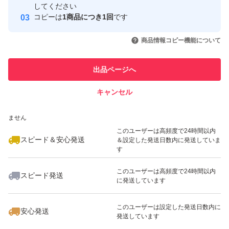
取引実績
してください
コピーは
1商品につき1回
です
このユーザーはYahoo!フリマの取
取引実績◯+
いいね！
いいね！
3,333
円
3,200
円
6,900
円
引を完了させた実績があります
商品情報コピー機能について
最大10%対象
最大10%対象
このユーザーは他フリマサービス
他フリマ実績◯+
出品ページへ
での取引実績があります
キャンセル
スピード&安心発送
いいね！
いいね！
3,500
※このバッジは実績に基づく表示であり、発送を保証しているものではあり
円
4,200
円
6,980
円
ません
このユーザーは高頻度で24時間以内
スピード＆安心発送
＆設定した発送日数内に発送していま
す
このユーザーは高頻度で24時間以内
スピード発送
に発送しています
いいね！
いいね！
2,980
円
2,950
円
3,090
円
最大10%対象
このユーザーは設定した発送日数内に
安心発送
発送しています