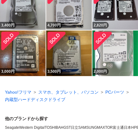
3,400
円
4,700
円
2,820
円
3,000
円
3,500
円
2,000
円
Yahoo!フリマ
スマホ、タブレット、パソコン
PCパーツ
内蔵型ハードディスクドライブ
他のブランドから探す
Seagate
Western Digital
TOSHIBA
HGST
日立
SAMSUNG
MAXTOR
富士通
日本HP