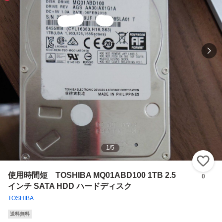
1
/
5
い
使用時間短 TOSHIBA MQ01ABD100 1TB 2.5
0
インチ SATA HDD ハードディスク
TOSHIBA
送料無料