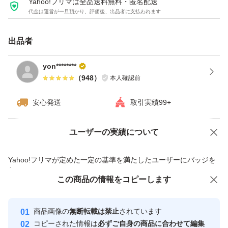
Yahoo!フリマは全品送料無料・匿名配送
代金は運営が一旦預かり、評価後、出品者に支払われます
出品者
yon********
（
948
）
本人確認前
安心発送
取引実績99+
ユーザーの実績について
価格の相談
商品への質問
商品への質問からの値下げ交渉、不適切なカテゴリ変更依頼は禁止です
Yahoo!フリマが定めた一定の基準を満たしたユーザーにバッジを
付与しています
この商品をみている人にオススメ
この商品の情報をコピーします
安心取引出品者
最大10%対象
最大10%対象
Yahoo!フリマの基準をクリアした安
安心取引出品者
商品画像の
無断転載は禁止
されています
心・安全なユーザーです
コピーされた情報は
必ずご自身の商品に合わせて編集