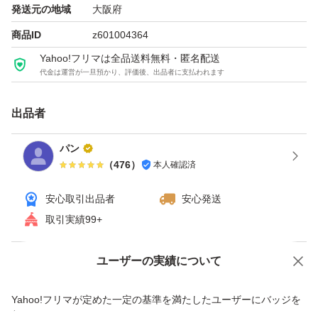
発送元の地域
大阪府
商品ID
z601004364
Yahoo!フリマは全品送料無料・匿名配送
代金は運営が一旦預かり、評価後、出品者に支払われます
出品者
パン
（
476
）
本人確認済
安心取引出品者
安心発送
取引実績99+
ユーザーの実績について
価格の相談
商品への質問
商品への質問からの値下げ交渉、不適切なカテゴリ変更依頼は禁止です
Yahoo!フリマが定めた一定の基準を満たしたユーザーにバッジを
付与しています