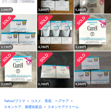
2,990
円
3,600
円
5,480
円
5,730
円
4,780
円
3,199
円
3,199
円
5,700
円
4,500
円
Yahoo!フリマ
コスメ、美容、ヘアケア
スキンケア、基礎化粧品
スキンケアクリーム