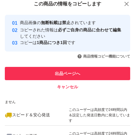
この商品をみている人にオススメ
この商品の情報をコピーします
安心取引出品者
最大10%対象
Yahoo!フリマの基準をクリアした安
安心取引出品者
商品画像の
無断転載は禁止
されています
心・安全なユーザーです
コピーされた情報は
必ずご自身の商品に合わせて編集
取引実績
してください
コピーは
1商品につき1回
です
このユーザーはYahoo!フリマの取
取引実績◯+
いいね！
いいね！
5,400
円
5,290
円
5,980
円
引を完了させた実績があります
商品情報コピー機能について
最大10%対象
最大10%対象
このユーザーは他フリマサービス
他フリマ実績◯+
出品ページへ
での取引実績があります
キャンセル
スピード&安心発送
いいね！
いいね！
2,990
※このバッジは実績に基づく表示であり、発送を保証しているものではあり
円
3,248
円
3,600
円
ません
最大10%対象
このユーザーは高頻度で24時間以内
スピード＆安心発送
＆設定した発送日数内に発送していま
す
このユーザーは高頻度で24時間以内