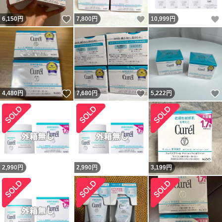
いいね！
いいね！
6,150
円
7,800
円
10,999
円
いいね！
いいね！
4,480
円
7,680
円
5,222
円
2,990
円
2,990
円
3,199
円