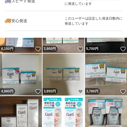
スピード発送
に発送しています
いいね！
いいね！
5,500
円
3,600
円
3,199
円
最大10%対象
このユーザーは設定した発送日数内に
安心発送
発送しています
いいね！
いいね！
6,100
円
3,900
円
5,700
円
いいね！
いいね！
4,980
円
3,950
円
3,780
円