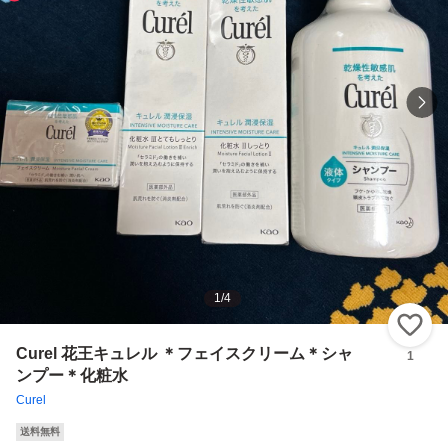
1
/
4
い
Curel 花王キュレル ＊フェイスクリーム＊シャ
1
ンプー＊化粧水
Curel
送料無料