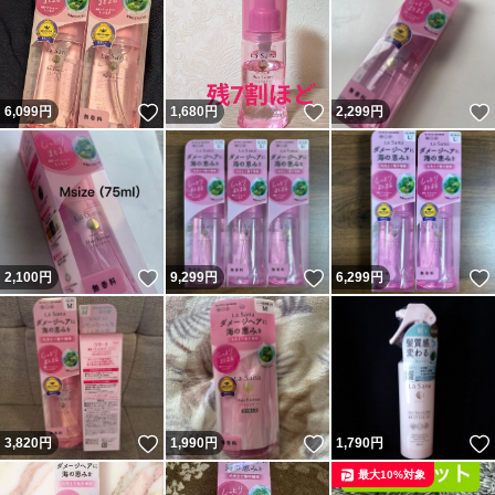
いいね！
いいね！
6,099
円
1,680
円
2,299
円
いいね！
いいね！
2,100
円
9,299
円
6,299
円
いいね！
いいね！
3,820
円
1,990
円
1,790
円
最大10%対象