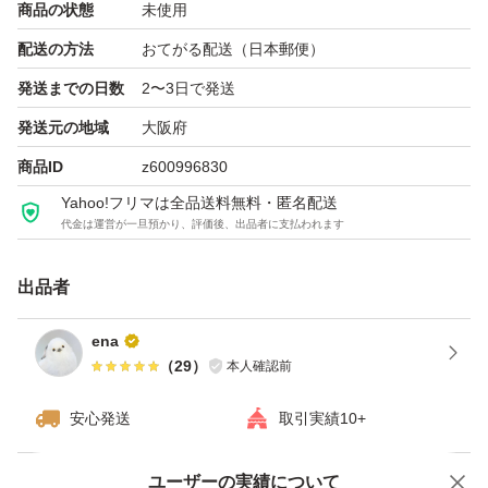
商品の状態
未使用
配送の方法
おてがる配送（日本郵便）
発送までの日数
2〜3日で発送
発送元の地域
大阪府
商品ID
z600996830
Yahoo!フリマは全品送料無料・匿名配送
代金は運営が一旦預かり、評価後、出品者に支払われます
出品者
ena
（
29
）
本人確認前
安心発送
取引実績10+
ユーザーの実績について
価格の相談
商品への質問