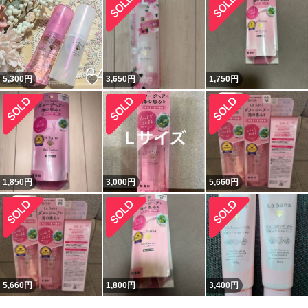
いいね！
5,300
円
3,650
円
1,750
円
1,850
円
3,000
円
5,660
円
5,660
円
1,800
円
3,400
円