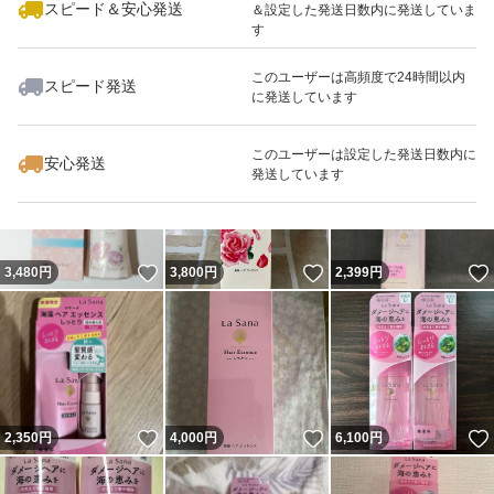
スピード＆安心発送
＆設定した発送日数内に発送していま
す
このユーザーは高頻度で24時間以内
スピード発送
に発送しています
いいね！
いいね！
5,000
円
2,450
円
2,650
円
このユーザーは設定した発送日数内に
安心発送
発送しています
いいね！
いいね！
3,480
円
3,800
円
2,399
円
いいね！
いいね！
2,350
円
4,000
円
6,100
円