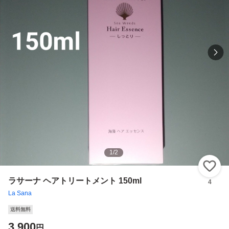
1
/
2
い
ラサーナ ヘアトリートメント 150ml
4
La Sana
送料無料
3,900
円