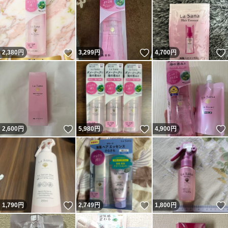
いいね！
いいね！
2,380
円
3,299
円
4,700
円
いいね！
いいね！
2,600
円
5,980
円
4,900
円
いいね！
いいね！
1,790
円
2,749
円
1,800
円