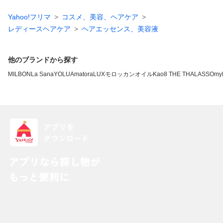
Yahoo!フリマ
コスメ、美容、ヘアケア
レディースヘアケア
ヘアエッセンス、美容液
他のブランドから探す
MILBON
La Sana
YOLU
Amatora
LUX
モロッカンオイル
Kao
8 THE THALASSO
my