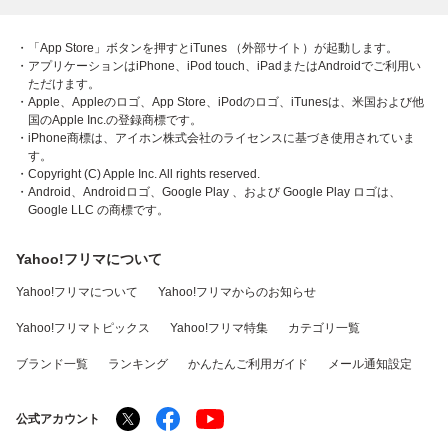
・「App Store」ボタンを押すとiTunes （外部サイト）が起動します。
・アプリケーションはiPhone、iPod touch、iPadまたはAndroidでご利用い
ただけます。
・Apple、Appleのロゴ、App Store、iPodのロゴ、iTunesは、米国および他
国のApple Inc.の登録商標です。
・iPhone商標は、アイホン株式会社のライセンスに基づき使用されていま
す。
・Copyright (C) Apple Inc. All rights reserved.
・Android、Androidロゴ、Google Play 、および Google Play ロゴは、
Google LLC の商標です。
Yahoo!フリマについて
Yahoo!フリマについて
Yahoo!フリマからのお知らせ
Yahoo!フリマトピックス
Yahoo!フリマ特集
カテゴリ一覧
ブランド一覧
ランキング
かんたんご利用ガイド
メール通知設定
公式アカウント