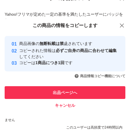
商品への質問からの値下げ交渉、不適切なカテゴリ変更依頼は禁止です
Yahoo!フリマが定めた一定の基準を満たしたユーザーにバッジを
付与しています
この商品をみている人にオススメ
この商品の情報をコピーします
安心取引出品者
最大10%対象
Yahoo!フリマの基準をクリアした安
安心取引出品者
商品画像の
無断転載は禁止
されています
心・安全なユーザーです
コピーされた情報は
必ずご自身の商品に合わせて編集
取引実績
してください
コピーは
1商品につき1回
です
このユーザーはYahoo!フリマの取
取引実績◯+
いいね！
いいね！
2,010
円
2,160
円
3,980
円
引を完了させた実績があります
商品情報コピー機能について
最大10%対象
このユーザーは他フリマサービス
他フリマ実績◯+
出品ページへ
での取引実績があります
キャンセル
スピード&安心発送
いいね！
いいね！
3,700
※このバッジは実績に基づく表示であり、発送を保証しているものではあり
円
5,660
円
4,250
円
ません
このユーザーは高頻度で24時間以内