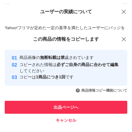
ユーザーの実績について
価格の相談
商品への質問
商品への質問からの値下げ交渉、不適切なカテゴリ変更依頼は禁止です
Yahoo!フリマが定めた一定の基準を満たしたユーザーにバッジを
付与しています
この商品をみている人にオススメ
この商品の情報をコピーします
安心取引出品者
最大10%対象
最大10%対象
Yahoo!フリマの基準をクリアした安
安心取引出品者
商品画像の
無断転載は禁止
されています
心・安全なユーザーです
コピーされた情報は
必ずご自身の商品に合わせて編集
取引実績
してください
コピーは
1商品につき1回
です
このユーザーはYahoo!フリマの取
取引実績◯+
いいね！
いいね！
4,200
円
3,750
円
4,599
円
引を完了させた実績があります
商品情報コピー機能について
最大10%対象
このユーザーは他フリマサービス
他フリマ実績◯+
出品ページへ
での取引実績があります
キャンセル
スピード&安心発送
いいね！
いいね！
3,800
※このバッジは実績に基づく表示であり、発送を保証しているものではあり
円
4,300
円
4,250
円