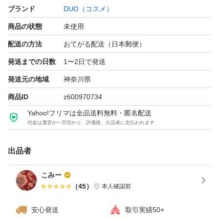
ブランド
DUO（コスメ）
商品の状態
未使用
配送の方法
おてがる配送（日本郵便）
発送までの日数
1〜2日で発送
発送元の地域
神奈川県
商品ID
z600970734
Yahoo!フリマは全品送料無料・匿名配送
代金は運営が一旦預かり、評価後、出品者に支払われます
出品者
こみー
（
45
）
本人確認前
安心発送
取引実績50+