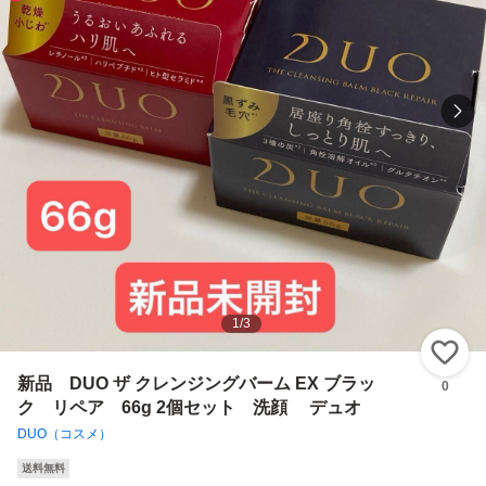
1
/
3
い
新品 DUO ザ クレンジングバーム EX ブラッ
0
ク リペア 66g 2個セット 洗顔 デュオ
DUO（コスメ）
送料無料