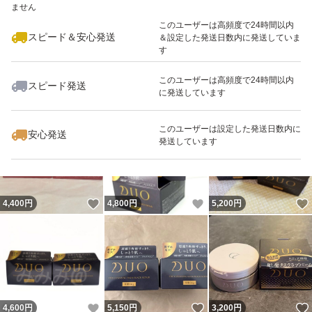
ません
このユーザーは高頻度で24時間以内
スピード＆安心発送
＆設定した発送日数内に発送していま
す
このユーザーは高頻度で24時間以内
スピード発送
に発送しています
いいね！
いいね！
4,500
円
3,880
円
6,900
円
このユーザーは設定した発送日数内に
安心発送
発送しています
いいね！
いいね！
4,400
円
4,800
円
5,200
円
いいね！
いいね！
4,600
円
5,150
円
3,200
円