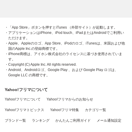
・「App Store」ボタンを押すとiTunes （外部サイト）が起動します。
・アプリケーションはiPhone、iPod touch、iPadまたはAndroidでご利用い
ただけます。
・Apple、Appleのロゴ、App Store、iPodのロゴ、iTunesは、米国および他
国のApple Inc.の登録商標です。
・iPhone商標は、アイホン株式会社のライセンスに基づき使用されていま
す。
・Copyright (C) Apple Inc. All rights reserved.
・Android、Androidロゴ、Google Play 、および Google Play ロゴは、
Google LLC の商標です。
Yahoo!フリマについて
Yahoo!フリマについて
Yahoo!フリマからのお知らせ
Yahoo!フリマトピックス
Yahoo!フリマ特集
カテゴリ一覧
ブランド一覧
ランキング
かんたんご利用ガイド
メール通知設定