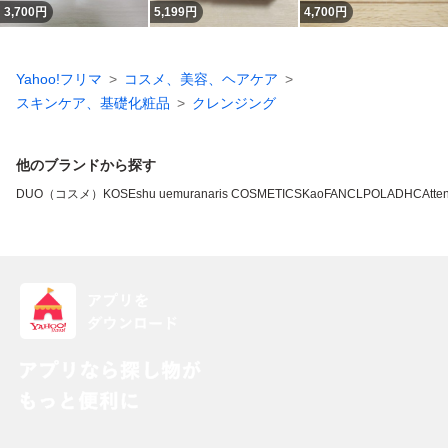
3,700
円
5,199
円
4,700
円
Yahoo!フリマ
コスメ、美容、ヘアケア
スキンケア、基礎化粧品
クレンジング
他のブランドから探す
DUO（コスメ）
KOSE
shu uemura
naris COSMETICS
Kao
FANCL
POLA
DHC
Atten