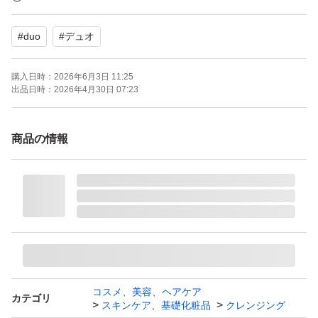
#
duo
#
デュオ
24カウントダウンボーナス対象ご希望の方はコメントく
ださい。出品しなおします。
購入日時：
2026年6月3日 11:25
出品日時：
2026年4月30日 07:23
お値引きのご相談はお受けできません。
商品の情報
コスメ、美容、ヘアケア
カテゴリ
スキンケア、基礎化粧品
クレンジング