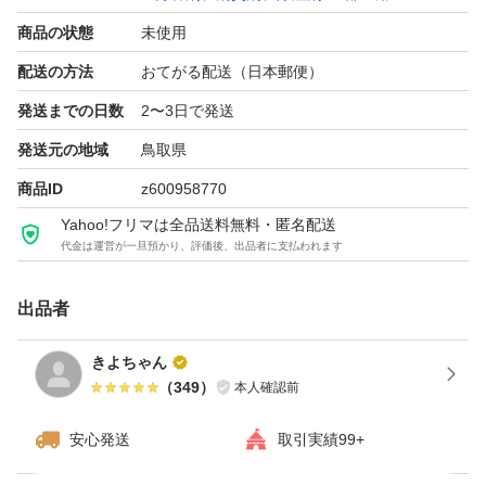
商品の状態
未使用
配送の方法
おてがる配送（日本郵便）
発送までの日数
2〜3日で発送
発送元の地域
鳥取県
商品ID
z600958770
Yahoo!フリマは全品送料無料・匿名配送
代金は運営が一旦預かり、評価後、出品者に支払われます
出品者
きよちゃん
（
349
）
本人確認前
安心発送
取引実績99+