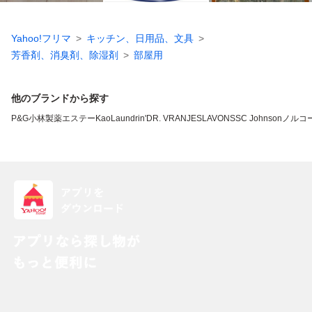
Yahoo!フリマ
キッチン、日用品、文具
芳香剤、消臭剤、除湿剤
部屋用
他のブランドから探す
P&G
小林製薬
エステー
Kao
Laundrin'
DR. VRANJES
LAVONS
SC Johnson
ノルコ