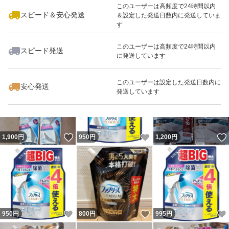
このユーザーは高頻度で24時間以内
スピード＆安心発送
＆設定した発送日数内に発送していま
す
このユーザーは高頻度で24時間以内
スピード発送
に発送しています
いいね！
いいね！
995
円
995
円
995
円
このユーザーは設定した発送日数内に
安心発送
発送しています
いいね！
いいね！
1,900
円
950
円
1,200
円
いいね！
いいね！
950
円
800
円
995
円