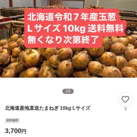
1
/
5
い
北海道産地直送たまねぎ 10kg Lサイズ
3
送料無料
3,700
円