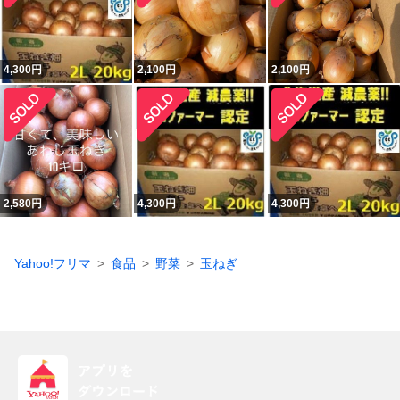
4,300
円
2,100
円
2,100
円
2,580
円
4,300
円
4,300
円
Yahoo!フリマ
食品
野菜
玉ねぎ