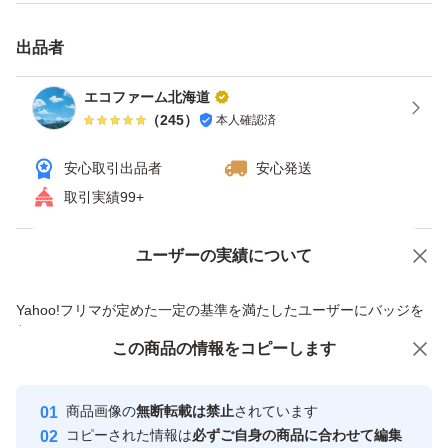
出品者
エコファーム北海道
（
245
）
本人確認済
安心取引出品者
安心発送
取引実績99+
ユーザーの実績について
価格の相談
商品への質問
商品への質問からの値下げ交渉、不適切なカテゴリ変更依頼は禁止です
Yahoo!フリマが定めた一定の基準を満たしたユーザーにバッジを
付与しています
この商品をみている人にオススメ
この商品の情報をコピーします
安心取引出品者
最大10%対象
最大10%対象
Yahoo!フリマの基準をクリアした安
安心取引出品者
商品画像の
無断転載は禁止
されています
心・安全なユーザーです
コピーされた情報は
必ずご自身の商品に合わせて編集