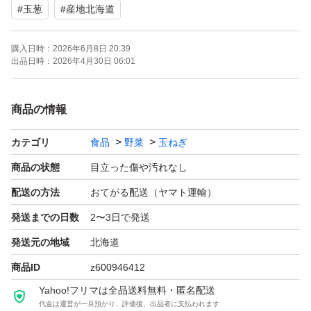
#
玉葱
#
産地北海道
こちらはLサイズになります。
Lサイズ5個で大体1キロです。
購入日時：
2026年6月8日 20:39
出品日時：
2026年4月30日 06:01
※神経質な方はご購入をご遠慮下さい。
無くなり次第終了
商品の情報
カテゴリ
食品
野菜
玉ねぎ
量10kg
商品の状態
目立った傷や汚れなし
種類玉ねぎ
配送の方法
おてがる配送（ヤマト運輸）
発送までの日数
2〜3日で発送
発送元の地域
北海道
商品ID
z600946412
Yahoo!フリマは全品送料無料・匿名配送
代金は運営が一旦預かり、評価後、出品者に支払われます