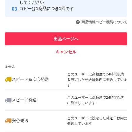
取引実績
してください
コピーは
1商品につき1回
です
このユーザーはYahoo!フリマの取
取引実績◯+
いいね！
いいね！
4,300
円
4,800
円
4,300
円
引を完了させた実績があります
商品情報コピー機能について
最大10%対象
最大10%対象
このユーザーは他フリマサービス
他フリマ実績◯+
出品ページへ
での取引実績があります
キャンセル
スピード&安心発送
いいね！
いいね！
4,420
※このバッジは実績に基づく表示であり、発送を保証しているものではあり
円
3,500
円
2,500
円
ません
最大10%対象
最大10%対象
最大10%対象
このユーザーは高頻度で24時間以内
スピード＆安心発送
＆設定した発送日数内に発送していま
す
このユーザーは高頻度で24時間以内
スピード発送
に発送しています
いいね！
いいね！
3,280
円
3,500
円
3,280
円
最大10%対象
このユーザーは設定した発送日数内に
安心発送
発送しています