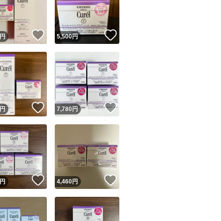
商品情報コピー機
リマ実績◯+
このユーザーは他フリマサービスでの取引実績があります
！
いいね！
いいね！
円
5,500
円
出品ページへ
&安心発送
キャンセル
ジは実績に基づく表示であり、発送を保証しているものではありません
このユーザーは高頻度で24時間以内＆設定した発送日数内に
ード＆安心発送
ます
！
いいね！
いいね！
円
7,780
円
ード発送
このユーザーは高頻度で24時間以内に発送しています
発送
このユーザーは設定した発送日数内に発送しています
！
いいね！
いいね！
円
4,460
円