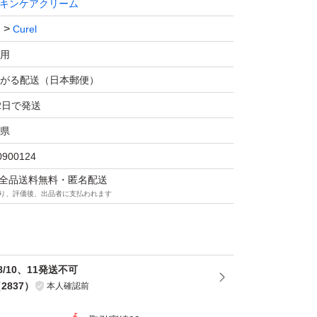
キンケアクリーム
た跡がある場合があります。
Curel
用
グケアシリーズ フェイスクリーム 40g（医薬部
がる配送（日本郵便）
l
2日で発送
県
0900124
マは全品送料無料・匿名配送
り、評価後、出品者に支払われます
/10、11発送不可
（
2837
）
本人確認前