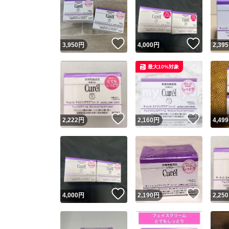
いいね！
いいね
3,950
円
4,000
円
2,395
最大10%対象
いいね！
いいね
2,222
円
2,160
円
4,499
いいね！
いいね
4,000
円
2,190
円
2,250