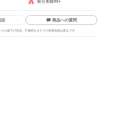
取引実績99+
相談
商品への質問
からの値下げ交渉、不適切なカテゴリ変更依頼は禁止です
ます