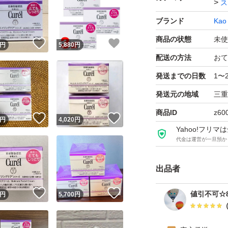
ス
※シールや剥がし
ブランド
Kao
商品の状態
未使
キュレル エイジン
！
いいね！
いいね！
円
5,880
円
外品）
配送の方法
おて
ブランド：Kao Cure
発送までの日数
1〜
発送元の地域
三重
商品ID
z60
！
いいね！
いいね！
円
4,020
円
Yahoo!フリ
代金は運営が一旦預か
出品者
！
いいね！
いいね！
値引不可☆8
円
5,700
円