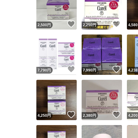
いいね！
いいね
2,500
円
2,250
円
4,580
いいね！
いいね
7,790
円
7,990
円
4,238
Yaho
安心取引
安心
いいね！
いいね
4,250
円
2,380
円
4,200
取引実績
取引