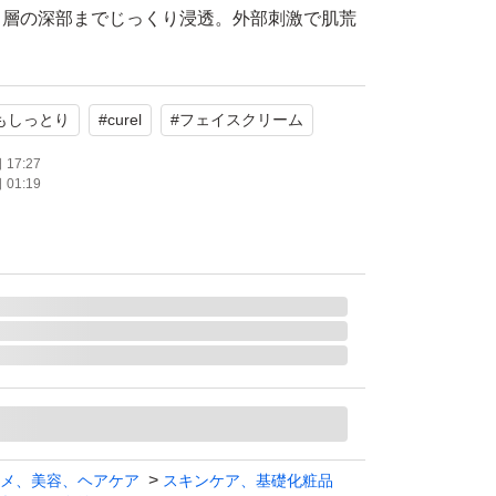
角層の深部までじっくり浸透。外部刺激で肌荒
くらと吸い付くような潤いに満ちた肌を保ちま
もしっとり
#
curel
#
フェイスクリーム
荒れを防ぎます。
するのに、ふわっと軽い使い心地。
17:27
01:19
をくり返しがちな乾燥性敏感肌に
ラミド」の働きを守り補い、潤いを与える『セ
乳液・クリームまで揃った毎日のスキンケア
機能を助け、肌荒れしにくい ふっくらと潤い
す 。
Pより一部引用
メ、美容、ヘアケア
スキンケア、基礎化粧品