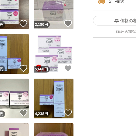
安心発送
価格の
！
いいね！
いいね！
円
2,180
円
商品への質問
ユーザーの実績について
！
いいね！
いいね！
円
5,660
円
o!フリマが定めた一定の基準を満たしたユーザーにバッジを付与しています
出品者
この商品の情報をコピーします
取引出品者
Yahoo!フリマの基準をクリアした安心・安全なユーザーです
！
いいね！
いいね！
商品画像の
無断転載は禁止
されています
円
4,238
円
コピーされた情報は
必ずご自身の商品に合わせて編集
してください
コピーは
1商品につき1回
です
実績◯+
このユーザーはYahoo!フリマの取引を完了させた実績があり