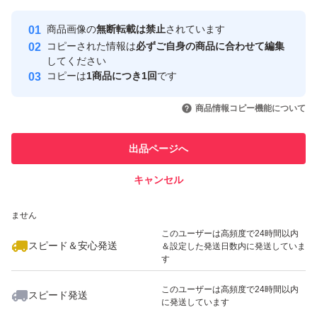
Yahoo!フリマの基準をクリアした安
安心取引出品者
商品画像の
無断転載は禁止
されています
心・安全なユーザーです
コピーされた情報は
必ずご自身の商品に合わせて編集
取引実績
してください
コピーは
1商品につき1回
です
このユーザーはYahoo!フリマの取
取引実績◯+
いいね！
いいね！
1,690
円
3,750
円
4,400
円
引を完了させた実績があります
商品情報コピー機能について
最大10%対象
このユーザーは他フリマサービス
他フリマ実績◯+
出品ページへ
での取引実績があります
キャンセル
スピード&安心発送
いいね！
いいね！
3,280
※このバッジは実績に基づく表示であり、発送を保証しているものではあり
円
3,300
円
3,700
円
ません
最大10%対象
このユーザーは高頻度で24時間以内
スピード＆安心発送
＆設定した発送日数内に発送していま
す
このユーザーは高頻度で24時間以内
スピード発送
に発送しています
いいね！
いいね！
2,700
円
3,900
円
3,750
円