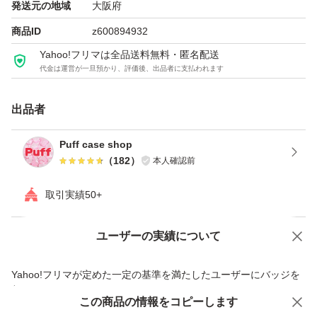
発送元の地域
大阪府
商品ID
z600894932
Yahoo!フリマは全品送料無料・匿名配送
代金は運営が一旦預かり、評価後、出品者に支払われます
出品者
Puff case shop
（
182
）
本人確認前
取引実績50+
ユーザーの実績について
価格の相談
商品への質問
商品への質問からの値下げ交渉、不適切なカテゴリ変更依頼は禁止です
Yahoo!フリマが定めた一定の基準を満たしたユーザーにバッジを
付与しています
この商品をみている人にオススメ
この商品の情報をコピーします
安心取引出品者