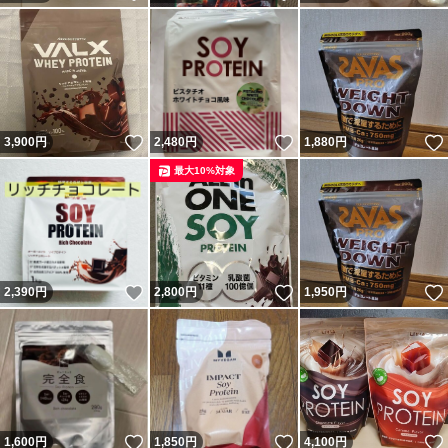
いいね！
いいね！
3,900
円
2,480
円
1,880
円
最大10%対象
いいね！
いいね！
2,390
円
2,800
円
1,950
円
いいね！
いいね！
1,600
円
1,850
円
4,100
円