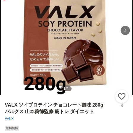
1
/
4
い
VALX ソイプロテイン チョコレート風味 280g
4
バルクス 山本義徳監修 筋トレ ダイエット
VALX
送料無料