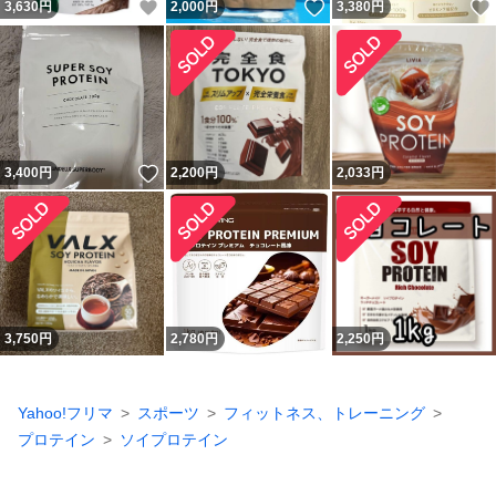
いいね！
いいね！
3,630
円
2,000
円
3,380
円
いいね！
3,400
円
2,200
円
2,033
円
3,750
円
2,780
円
2,250
円
Yahoo!フリマ
スポーツ
フィットネス、トレーニング
プロテイン
ソイプロテイン