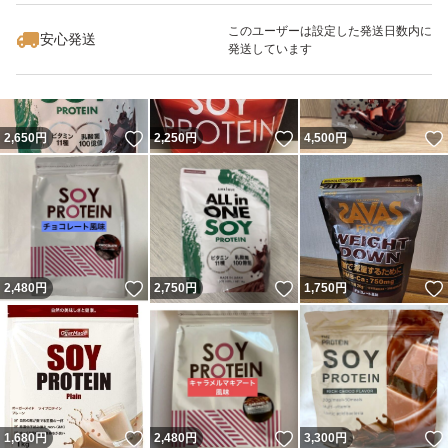
このユーザーは設定した発送日数内に
安心発送
発送しています
いいね！
いいね！
2,650
円
2,250
円
4,500
円
いいね！
いいね！
2,480
円
2,750
円
1,750
円
いいね！
いいね！
1,680
円
2,480
円
3,300
円