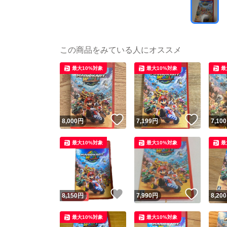
この商品をみている人にオススメ
最大10%対象
最大10%対象
最
いいね！
いいね
8,000
円
7,199
円
7,100
最大10%対象
最大10%対象
最
いいね！
いいね
8,150
円
7,990
円
8,200
最大10%対象
最大10%対象