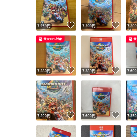
いいね！
いいね
7,250
円
7,399
円
7,200
最大10%対象
最
いいね！
いいね
7,280
円
7,389
円
7,600
いいね！
いいね
7,200
円
7,600
円
7,350