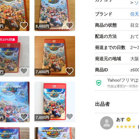
ソ
ブランド
任天
！
いいね！
いいね！
商品の状態
目立
円
8,480
円
配送の方法
おて
大10%対象
発送までの日数
2〜
発送元の地域
大阪
商品ID
z60
！
いいね！
いいね！
円
7,400
円
Yahoo!フリ
代金は運営が一旦預か
出品者
！
いいね！
いいね！
円
7,400
円
あす