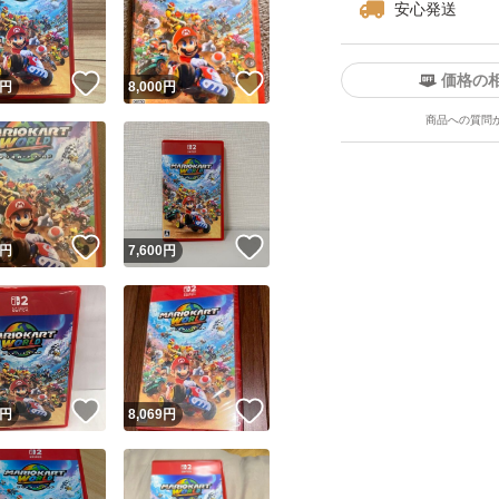
安心発送
価格の
！
いいね！
いいね！
円
8,000
円
商品への質問
ユーザーの実績について
！
いいね！
いいね！
円
7,600
円
o!フリマが定めた一定の基準を満たしたユーザーにバッジを付与しています
出品者
この商品の情報をコピーします
取引出品者
Yahoo!フリマの基準をクリアした安心・安全なユーザーです
！
いいね！
いいね！
商品画像の
無断転載は禁止
されています
円
8,069
円
コピーされた情報は
必ずご自身の商品に合わせて編集
してください
コピーは
1商品につき1回
です
実績◯+
このユーザーはYahoo!フリマの取引を完了させた実績があり