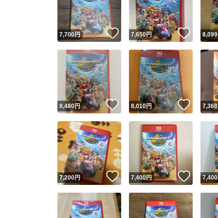
他フ
いいね！
いいね
7,700
円
7,650
円
8,099
スピード
※このバッ
スピ
いいね！
いいね
8,480
円
8,010
円
7,368
スピ
安心
いいね！
いいね
7,200
円
7,400
円
7,400