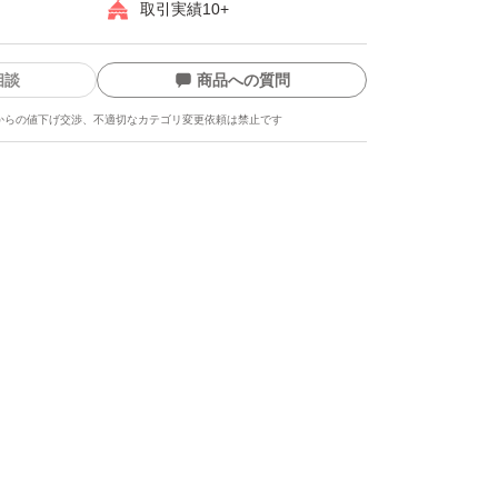
取引実績10+
相談
商品への質問
からの値下げ交渉、不適切なカテゴリ変更依頼は禁止です
ます