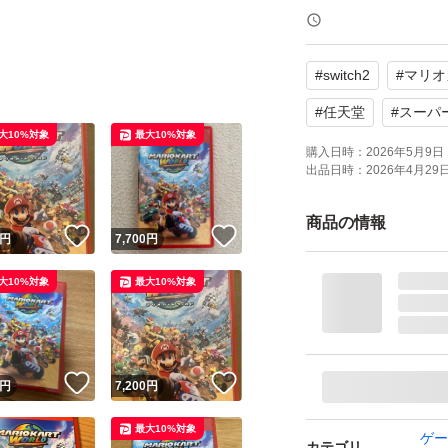
携帯モードプレイ人数
#
switch2
#
マリオ
#
任天堂
#
スーパ
大10%対象
最大10%対象
購入日時：
2026年5月9日 
出品日時：
2026年4月29日 
商品の情報
！
いいね！
いいね！
円
7,700
円
大10%対象
最大10%対象
！
いいね！
いいね！
円
7,200
円
最大10%対象
ゲー
カテゴリ