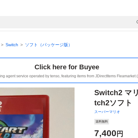
Switch
ソフト（パッケージ版）
Click here for Buyee
ing agent service operated by tenso, featuring items from JDirectItems Fleamarket 
Switch2 
tch2ソフト
スーパーマリオ
送料無料
7,400
円