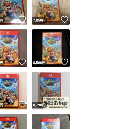
商品情報コピー機
リマ実績◯+
このユーザーは他フリマサービスでの取引実績があります
！
いいね！
いいね！
円
7,850
円
出品ページへ
&安心発送
キャンセル
ジは実績に基づく表示であり、発送を保証しているものではありません
このユーザーは高頻度で24時間以内＆設定した発送日数内に
ード＆安心発送
ます
！
いいね！
いいね！
円
8,500
円
ード発送
このユーザーは高頻度で24時間以内に発送しています
発送
このユーザーは設定した発送日数内に発送しています
！
いいね！
いいね！
円
8,790
円