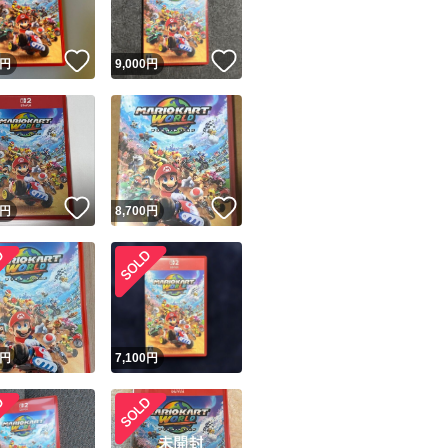
！
いいね！
いいね！
円
9,000
円
！
いいね！
いいね！
円
8,700
円
！
円
7,100
円