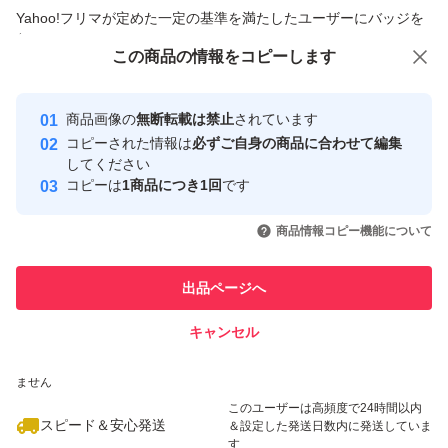
商品への質問からの値下げ交渉、不適切なカテゴリ変更依頼は禁止です
Yahoo!フリマが定めた一定の基準を満たしたユーザーにバッジを
付与しています
この商品をみている人にオススメ
この商品の情報をコピーします
安心取引出品者
最大10%対象
Yahoo!フリマの基準をクリアした安
安心取引出品者
商品画像の
無断転載は禁止
されています
心・安全なユーザーです
コピーされた情報は
必ずご自身の商品に合わせて編集
取引実績
してください
コピーは
1商品につき1回
です
このユーザーはYahoo!フリマの取
取引実績◯+
いいね！
いいね！
9,900
円
10,000
円
10,500
円
引を完了させた実績があります
商品情報コピー機能について
最大10%対象
このユーザーは他フリマサービス
他フリマ実績◯+
出品ページへ
での取引実績があります
キャンセル
スピード&安心発送
いいね！
いいね！
9,400
※このバッジは実績に基づく表示であり、発送を保証しているものではあり
円
8,000
円
12,000
円
ません
このユーザーは高頻度で24時間以内
スピード＆安心発送
＆設定した発送日数内に発送していま
す