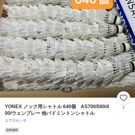
1
/
4
い
YONEX ノック用シャトル 640個 AS700/500/4
1
00/ウェンブレー 他バドミントンシャトル
エアロセンサ
送料無料