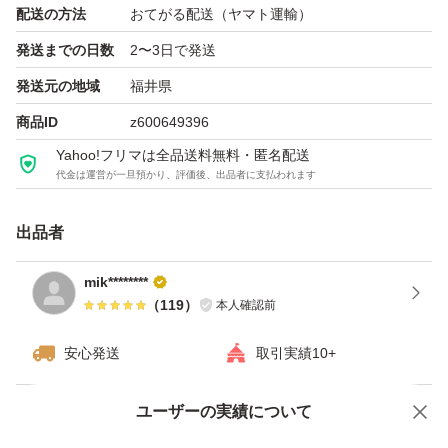
配送の方法
おてがる配送（ヤマト運輸）
発送までの日数
2〜3日で発送
発送元の地域
福井県
商品ID
z600649396
Yahoo!フリマは全品送料無料・匿名配送
代金は運営が一旦預かり、評価後、出品者に支払われます
出品者
mik********
（
119
）
本人確認前
安心発送
取引実績10+
ユーザーの実績について
価格の相談
商品への質問