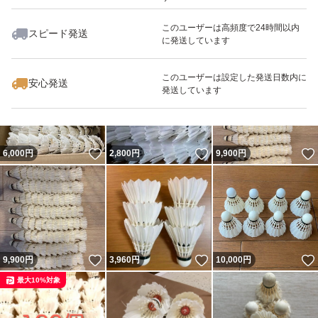
このユーザーは高頻度で24時間以内
スピード発送
に発送しています
いいね！
いいね！
15,000
円
9,999
円
16,600
円
このユーザーは設定した発送日数内に
安心発送
発送しています
いいね！
いいね！
6,000
円
2,800
円
9,900
円
いいね！
いいね！
9,900
円
3,960
円
10,000
円
最大10%対象