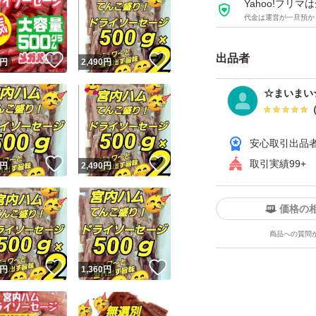
宮内ハム
Yahoo!フリ
代金は運営が一旦預か
★ノーマル
★ドライソーセー
出品者
！
いいね！
いいね！
円
2,490
円
★500ｇ ×1袋
☆まいまい
∑(°∀°)コ！コレハァ!
うまい！
安心取引出品
！
いいね！
いいね！
取引実績99+
円
2,490
円
おてがる発送
簡易包装にご協力
価格の
商品への質問
！
いいね！
いいね！
円
1,360
円