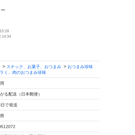
よー
15:28
14:34
宮内ハム】
の旨みとスパイシーな味わいで、県内はもちろ
スナック、お菓子、おつまみ
おつまみ珍味
ァンに支持されています。
ラミ、肉のおつまみ珍味
用
り！
がる配送（日本郵便）
3日で発送
県
を是非ご賞味下さいね(⌒▽⌒)
0512072