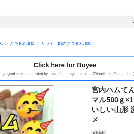
み
おつまみ珍味
サラミ、肉のおつまみ珍味
Click here for Buyee
ing agent service operated by tenso, featuring items from JDirectItems Fleamarket 
宮内ハムてん
マル500ｇ×
いしい山形 
メ
送料無料