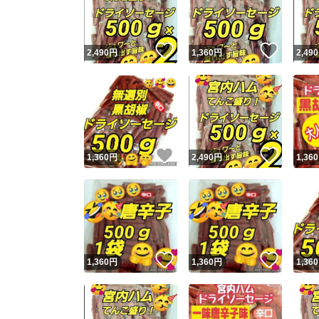
他フ
いいね！
いいね
2,490
円
1,360
円
2,490
スピード
※このバッ
スピ
いいね！
いいね
1,360
円
2,490
円
1,360
スピ
安心
いいね！
いいね
1,360
円
1,360
円
1,360