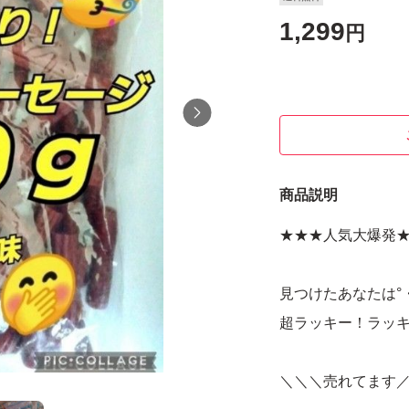
1,299
円
商品説明
★★★人気大爆発
見つけたあなたは°・*
超ラッキー！ラッキ
＼＼＼売れてます