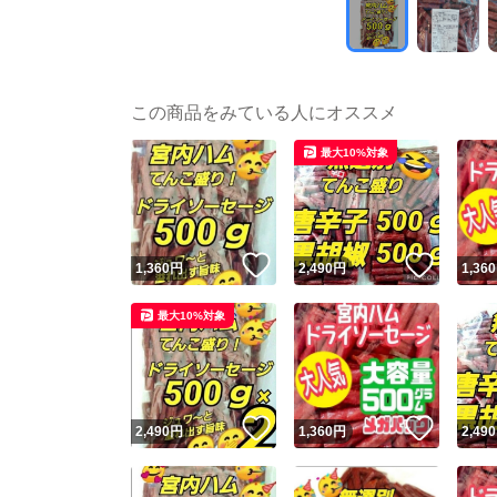
この商品をみている人にオススメ
最大10%対象
いいね！
いいね
1,360
円
2,490
円
1,360
最大10%対象
いいね！
いいね
2,490
円
1,360
円
2,490