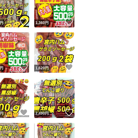
商品情報コピー機
リマ実績◯+
このユーザーは他フリマサービスでの取引実績があります
！
いいね！
いいね！
円
1,360
円
出品ページへ
&安心発送
キャンセル
ジは実績に基づく表示であり、発送を保証しているものではありません
このユーザーは高頻度で24時間以内＆設定した発送日数内に
ード＆安心発送
ます
！
いいね！
いいね！
円
1,620
円
ード発送
このユーザーは高頻度で24時間以内に発送しています
発送
このユーザーは設定した発送日数内に発送しています
！
いいね！
いいね！
円
2,490
円