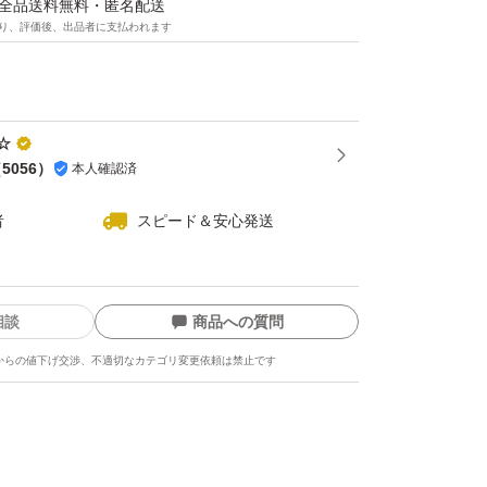
マは全品送料無料・匿名配送
り、評価後、出品者に支払われます
ジ
☆
（
5056
）
本人確認済
!
者
スピード＆安心発送
お願い致します
相談
商品への質問
からの値下げ交渉、不適切なカテゴリ変更依頼は禁止です