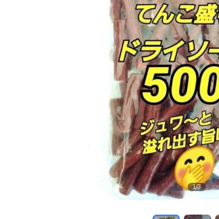
1
/
3