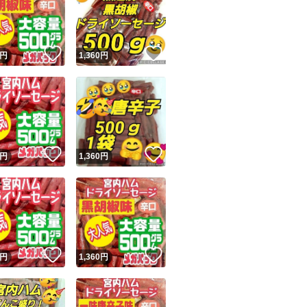
！
いいね！
いいね！
円
1,360
円
ユーザーの実績について
！
いいね！
いいね！
円
1,360
円
o!フリマが定めた一定の基準を満たしたユーザーにバッジを付与しています
出品者
この商品の情報をコピーします
取引出品者
Yahoo!フリマの基準をクリアした安心・安全なユーザーです
！
いいね！
いいね！
商品画像の
無断転載は禁止
されています
円
1,360
円
コピーされた情報は
必ずご自身の商品に合わせて編集
してください
コピーは
1商品につき1回
です
実績◯+
このユーザーはYahoo!フリマの取引を完了させた実績があり