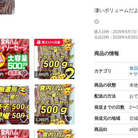
凄いボリュームだ
(´へεへ`*)
購入日時：
2026年6月7日 
出品日時：
2026年4月29日 
山形県有名企業【
最大10%対象
商品の情報
独自の製法で、肉
食品
ん全国に幅広いフ
カテゴリ
！
いいね！
いいね！
サ
円
2,490
円
商品の状態
未使
ボリュームたっぷ
配送の方法
おて
てんこ盛り！
発送までの日数
2〜
発送元の地域
宮城
！
いいね！
いいね！
この機会に山形の味
円
1,360
円
商品ID
z60