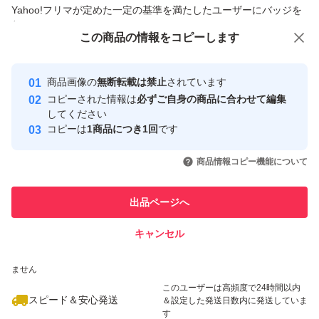
商品への質問からの値下げ交渉、不適切なカテゴリ変更依頼は禁止です
Yahoo!フリマが定めた一定の基準を満たしたユーザーにバッジを
付与しています
この商品をみている人にオススメ
この商品の情報をコピーします
安心取引出品者
最大10%対象
Yahoo!フリマの基準をクリアした安
安心取引出品者
商品画像の
無断転載は禁止
されています
心・安全なユーザーです
コピーされた情報は
必ずご自身の商品に合わせて編集
取引実績
してください
コピーは
1商品につき1回
です
このユーザーはYahoo!フリマの取
取引実績◯+
いいね！
いいね！
1,480
円
1,650
円
3,499
円
引を完了させた実績があります
商品情報コピー機能について
最大10%対象
最大10%対象
最大10%対象
このユーザーは他フリマサービス
他フリマ実績◯+
出品ページへ
での取引実績があります
キャンセル
スピード&安心発送
いいね！
いいね！
1,888
※このバッジは実績に基づく表示であり、発送を保証しているものではあり
円
1,899
円
1,888
円
ません
最大10%対象
このユーザーは高頻度で24時間以内
スピード＆安心発送
＆設定した発送日数内に発送していま
す