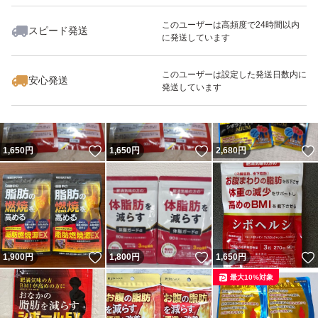
このユーザーは高頻度で24時間以内
スピード発送
に発送しています
いいね！
いいね！
2,000
円
2,100
円
2,980
円
最大10%対象
最大10%対象
最大10%対象
このユーザーは設定した発送日数内に
安心発送
発送しています
いいね！
いいね！
1,650
円
1,650
円
2,680
円
いいね！
いいね！
1,900
円
1,800
円
1,650
円
最大10%対象