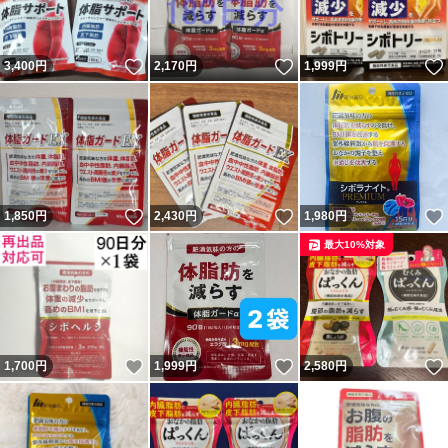
いいね！
いいね！
3,400
円
2,170
円
1,999
円
いいね！
いいね！
1,850
円
2,430
円
1,980
円
最大10%対象
いいね！
いいね！
1,700
円
1,999
円
2,580
円