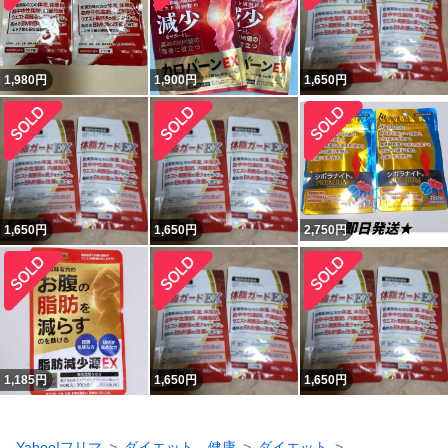
1,980
円
1,900
円
1,650
円
1,650
円
1,650
円
2,750
円
1,185
円
1,650
円
1,650
円
Yahoo!フリマ
ダイエット、健康
ダイエット