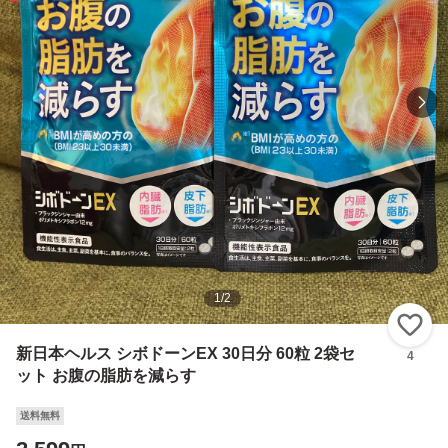
1
/
2
い
新日本ヘルス シボドーンEX 30日分 60粒 2袋セ
4
ット お腹の脂肪を減らす
送料無料