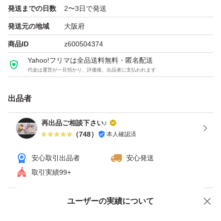
発送までの日数
2〜3日で発送
発送元の地域
大阪府
商品ID
z600504374
Yahoo!フリマは全品送料無料・匿名配送
代金は運営が一旦預かり、評価後、出品者に支払われます
出品者
再出品ご相談下さい♪
（
748
）
本人確認済
安心取引出品者
安心発送
取引実績99+
ユーザーの実績について
価格の相談
商品への質問