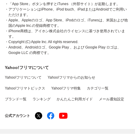
・「App Store」ボタンを押すとiTunes （外部サイト）が起動します。
・アプリケーションはiPhone、iPod touch、iPadまたはAndroidでご利用い
ただけます。
・Apple、Appleのロゴ、App Store、iPodのロゴ、iTunesは、米国および他
国のApple Inc.の登録商標です。
・iPhone商標は、アイホン株式会社のライセンスに基づき使用されていま
す。
・Copyright (C) Apple Inc. All rights reserved.
・Android、Androidロゴ、Google Play 、および Google Play ロゴは、
Google LLC の商標です。
Yahoo!フリマについて
Yahoo!フリマについて
Yahoo!フリマからのお知らせ
Yahoo!フリマトピックス
Yahoo!フリマ特集
カテゴリ一覧
ブランド一覧
ランキング
かんたんご利用ガイド
メール通知設定
公式アカウント