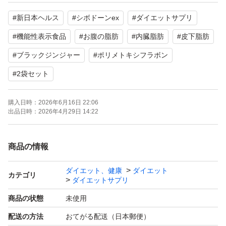
【商品名】シボドーンEX
#
新日本ヘルス
#
シボドーンex
#
ダイエットサプリ
【内容量】30日分 60粒 × 2袋
【機能性表示食品】はい
#
機能性表示食品
#
お腹の脂肪
#
内臓脂肪
#
皮下脂肪
【その他】未開封品です。
#
ブラックジンジャー
#
ポリメトキシフラボン
#
2袋セット
よろしくお願いいたします。
購入日時：
2026年6月16日 22:06
出品日時：
2026年4月29日 14:22
商品の情報
ダイエット、健康
ダイエット
カテゴリ
ダイエットサプリ
商品の状態
未使用
配送の方法
おてがる配送（日本郵便）