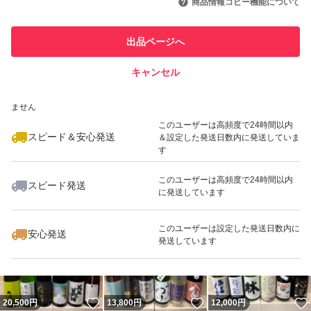
商品情報コピー機能について
このユーザーは他フリマサービス
他フリマ実績◯+
出品ページへ
での取引実績があります
キャンセル
スピード&安心発送
いいね！
いいね！
15,000
※このバッジは実績に基づく表示であり、発送を保証しているものではあり
円
11,500
円
15,400
円
ません
このユーザーは高頻度で24時間以内
スピード＆安心発送
＆設定した発送日数内に発送していま
す
このユーザーは高頻度で24時間以内
スピード発送
に発送しています
いいね！
いいね！
23,000
円
14,200
円
16,800
円
このユーザーは設定した発送日数内に
安心発送
発送しています
いいね！
いいね！
20,500
円
13,800
円
12,000
円