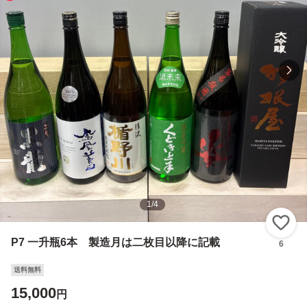
1
/
4
い
P7 一升瓶6本 製造月は二枚目以降に記載
6
送料無料
15,000
円