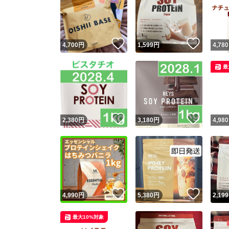
いいね！
いいね
4,700
円
1,599
円
4,780
最
いいね！
いいね
2,380
円
3,180
円
4,980
いいね！
いいね
4,990
円
5,380
円
2,199
最大10%対象