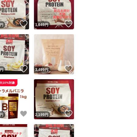
ワークアウト
シェイプアップ
スリムボディ
！
いいね！
いいね！
円
1,649
円
エクササイズ
ヨガ
ボディメイク
栄養
ユーザーの実績について
！
いいね！
いいね！
健康
円
3,499
円
ビタミン
o!フリマが定めた一定の基準を満たしたユーザーにバッジを付与しています
大10%対象
出品者
この商品の情報をコピーします
取引出品者
Yahoo!フリマの基準をクリアした安心・安全なユーザーです
！
いいね！
いいね！
商品画像の
無断転載は禁止
されています
円
2,199
円
コピーされた情報は
必ずご自身の商品に合わせて編集
してください
コピーは
1商品につき1回
です
実績◯+
このユーザーはYahoo!フリマの取引を完了させた実績があり