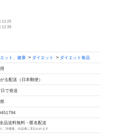
合わせ自由です。
12:25
12:39
月
月
月
エット、健康
ダイエット
ダイエット食品
Kです。
用
がる配送（日本郵便）
トで発送予定です。
7日で発送
ます。
県
生する場合があります。
0451794
マは全品送料無料・匿名配送
り、評価後、出品者に支払われます