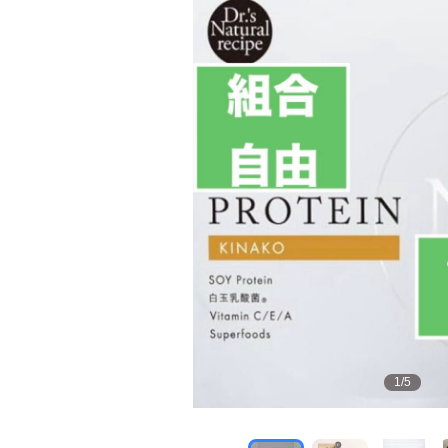
1
/
5