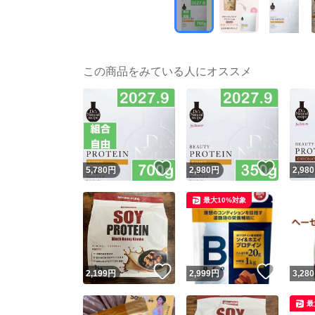
この商品をみている人にオススメ
いいね！
いいね
5,780
円
2,980
円
2,980
最大10%対象
いいね！
いいね
2,199
円
2,999
円
3,280
最