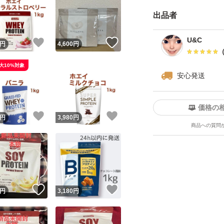
開封時にカッター
出品者
刃物を使用する場
U&C
！
いいね！
いいね！
円
4,600
円
リニューアル
ビューティープロ
大10%対象
安心発送
プロテイン
筋トレ
価格の
ジム
！
いいね！
いいね！
円
3,980
円
商品への質問
ダイエット
ボタニカルライフ
WPC
ソイプロテイン
！
いいね！
いいね！
円
3,180
円
トレーニング
おうちトレーニン