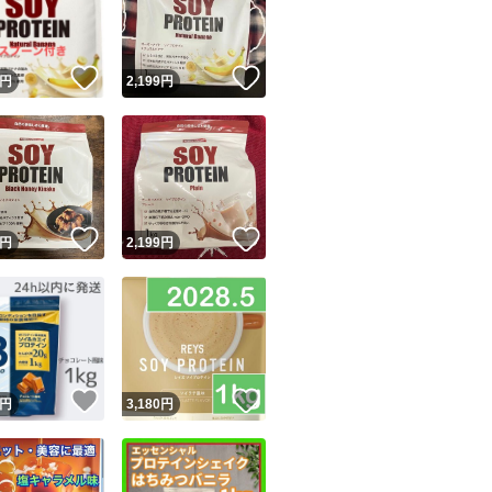
商品情報コピー機
リマ実績◯+
このユーザーは他フリマサービスでの取引実績があります
！
いいね！
いいね！
円
2,199
円
出品ページへ
&安心発送
キャンセル
ジは実績に基づく表示であり、発送を保証しているものではありません
このユーザーは高頻度で24時間以内＆設定した発送日数内に
ード＆安心発送
ます
！
いいね！
いいね！
円
2,199
円
ード発送
このユーザーは高頻度で24時間以内に発送しています
発送
このユーザーは設定した発送日数内に発送しています
！
いいね！
いいね！
円
3,180
円