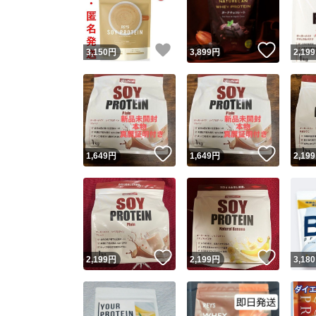
他フ
いいね！
いいね
3,150
円
3,899
円
2,199
スピード
※このバッ
スピ
いいね！
いいね
1,649
円
1,649
円
2,199
スピ
安心
いいね！
いいね
2,199
円
2,199
円
3,180