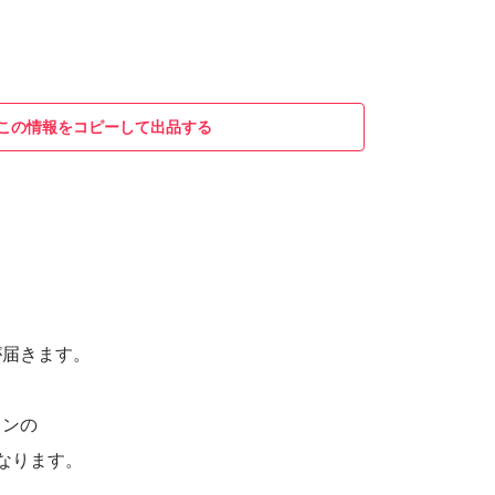
この情報をコピーして出品する
月
が届きます。
インの
になります。