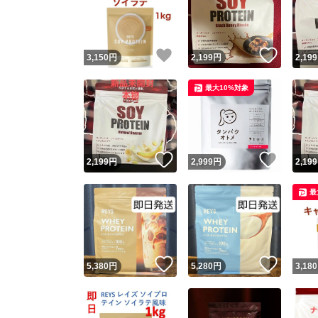
いいね！
いいね
3,150
円
2,199
円
2,199
最大10%対象
いいね！
いいね
2,199
円
2,999
円
2,199
Yaho
最
安心取引
安心
いいね！
いいね
5,380
円
5,280
円
3,180
取引実績
取引