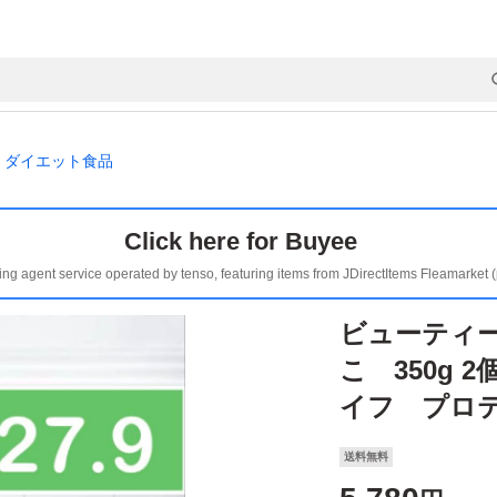
ダイエット食品
Click here for Buyee
ing agent service operated by tenso, featuring items from JDirectItems Fleamarket 
ビューティ
こ 350g 
イフ プロ
送料無料