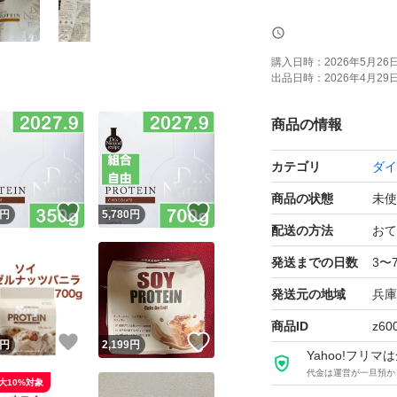
フレーバーの組み
購入日時：
2026年5月26日 
出品日時：
2026年4月29日 
きなこ 2027.9
チョコ 2027.9
商品の情報
ほうじ茶 2027.9
カテゴリ
ダイ
即購入、無言購入O
商品の状態
未使
！
いいね！
いいね！
円
5,780
円
配送の方法
おて
ゆうパケットポス
発送までの日数
3〜
簡易包装で発送し
発送元の地域
兵庫
袋にダメージが発
商品ID
z60
！
いいね！
いいね！
円
2,199
円
Yahoo!フリ
簡易包装の為、
代金は運営が一旦預か
大10%対象