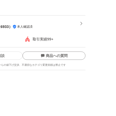
やハサミなど
合はご注意ください。
（
6933
）
本人確認済
テイン
取引実績99+
相談
商品への質問
からの値下げ交渉、不適切なカテゴリ変更依頼は禁止です
グ