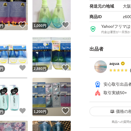
発送元の地域
大阪
商品ID
z60
！
いいね！
いいね！
円
1,000
円
Yahoo!フリ
代金は運営が一旦預か
出品者
aqua
！
いいね！
いいね！
円
2,880
円
安心取引出品
取引実績50+
！
いいね！
いいね！
価格の
円
1,200
円
商品への質問