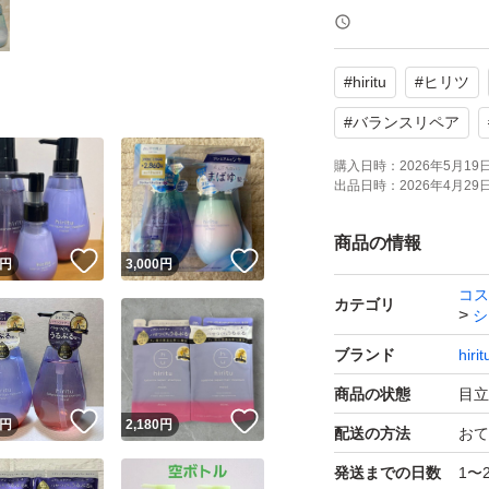
喫煙者・ペットは
#
hiritu
#
ヒリツ
【配送方法】
ゆうパケットプラ
#
バランスリペア
※箱にギリギリ入
購入日時：
2026年5月19日 
出品日時：
2026年4月29日 
防水対策して発送
商品の情報
！
いいね！
いいね！
円
3,000
円
コス
カテゴリ
シ
ブランド
hirit
商品の状態
目立
！
いいね！
いいね！
円
2,180
円
配送の方法
おて
発送までの日数
1〜