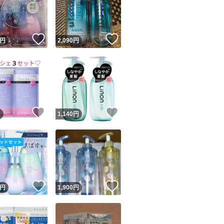
！
いいね！
いいね！
円
2,090
円
ユーザーの実績について
！
いいね！
いいね！
円
1,140
円
o!フリマが定めた一定の基準を満たしたユーザーにバッジを付与しています
出品者
この商品の情報をコピーします
取引出品者
Yahoo!フリマの基準をクリアした安心・安全なユーザーです
！
いいね！
いいね！
商品画像の
無断転載は禁止
されています
円
1,900
円
コピーされた情報は
必ずご自身の商品に合わせて編集
してください
コピーは
1商品につき1回
です
実績◯+
このユーザーはYahoo!フリマの取引を完了させた実績があり