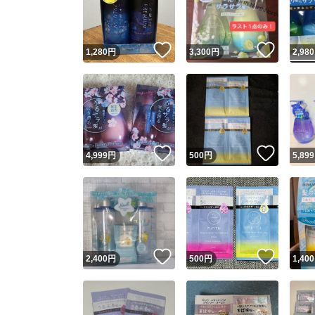
他フ
いいね！
いいね
1,280
円
3,300
円
2,980
スピード
※このバッ
スピ
いいね！
いいね
4,999
円
500
円
5,899
スピ
安心
いいね！
いいね
2,400
円
500
円
1,400