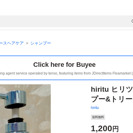
ースヘアケア
シャンプー
Click here for Buyee
ing agent service operated by tenso, featuring items from JDirectItems Fleamarket 
hiritu 
プー&トリー
hiritu
送料無料
1,200
円