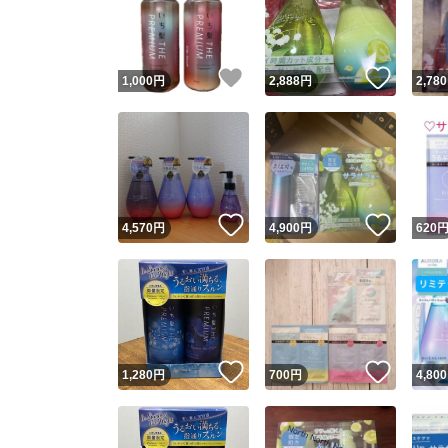
いいね！
いいね
1,000
円
2,888
円
2,780
いいね！
いいね
4,570
円
4,900
円
620
Yaho
安心取引
安心
いいね！
いいね
1,280
円
700
円
4,800
取引実績
取引