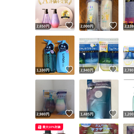
いいね！
いいね
2,650
円
2,000
円
2,139
いいね！
いいね
1,100
円
2,940
円
2,780
いいね！
いいね
2,980
円
1,485
円
1,200
最大10%対象