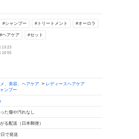
いません
#
シャンプー
#
トリートメント
#
オーロラ
ス
#
ヘアケア
#
セット
るサイズのため、ビニール材で
13:23
10:55
致します
メ、美容、ヘアケア
レディースヘアケア
ャンプー
u
った傷や汚れなし
がる配送（日本郵便）
2日で発送