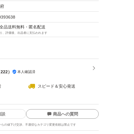
府
0393638
マは全品送料無料・匿名配送
り、評価後、出品者に支払われます
（
222
）
本人確認済
者
スピード＆安心発送
相談
商品への質問
からの値下げ交渉、不適切なカテゴリ変更依頼は禁止です