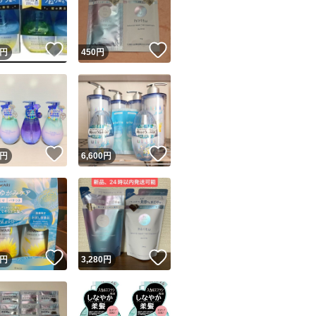
商品情報コピー機
リマ実績◯+
このユーザーは他フリマサービスでの取引実績があります
！
いいね！
いいね！
円
450
円
出品ページへ
&安心発送
キャンセル
ジは実績に基づく表示であり、発送を保証しているものではありません
このユーザーは高頻度で24時間以内＆設定した発送日数内に
ード＆安心発送
ます
！
いいね！
いいね！
円
6,600
円
ード発送
このユーザーは高頻度で24時間以内に発送しています
発送
このユーザーは設定した発送日数内に発送しています
！
いいね！
いいね！
円
3,280
円