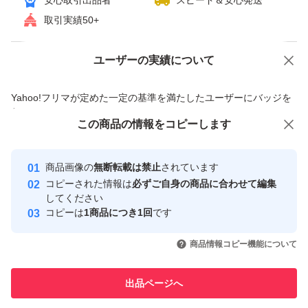
安心取引出品者
スピード＆安心発送
・オリジナルパッケージ箱
取引実績50+
（内容物に欠品はございません）
ユーザーの実績について
価格の相談
商品への質問
■ご注意（必ずご確認ください）
商品への質問からの値下げ交渉、不適切なカテゴリ変更依頼は禁止です
Yahoo!フリマが定めた一定の基準を満たしたユーザーにバッジを
・マイクロソフトのサポートは終了しています
付与しています
この商品をみている人にオススメ
この商品の情報をコピーします
・現行ハードウェア／ネットワーク環境での動作保証はあ
安心取引出品者
りません
Yahoo!フリマの基準をクリアした安
安心取引出品者
商品画像の
無断転載は禁止
されています
・インストールおよび設定には相応の知識が必要です
心・安全なユーザーです
コピーされた情報は
必ずご自身の商品に合わせて編集
・動作保証およびサポート対応は行っておりません
取引実績
してください
コピーは
1商品につき1回
です
・返品・返金には対応できません
このユーザーはYahoo!フリマの取
取引実績◯+
いいね！
いいね！
5,300
円
2,368
円
2,100
円
引を完了させた実績があります
商品情報コピー機能について
最大10%対象
最大10%対象
※セキュリティ更新プログラムの提供は終了しているた
このユーザーは他フリマサービス
他フリマ実績◯+
め、インストール後は Microsoft のライセンス認証ポータ
出品ページへ
での取引実績があります
ル にて、スマートフォンなどのインターネット接続が可