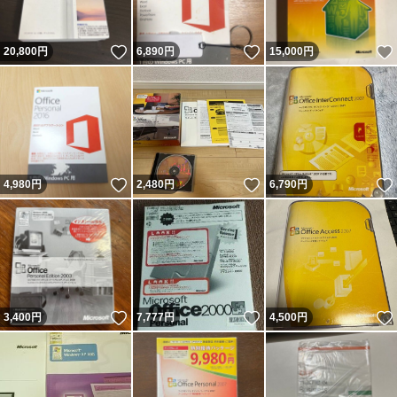
いいね！
いいね！
20,800
円
6,890
円
15,000
円
いいね！
いいね！
4,980
円
2,480
円
6,790
円
いいね！
いいね！
3,400
円
7,777
円
4,500
円