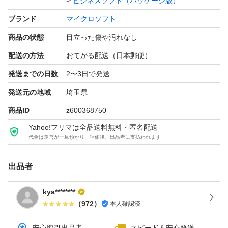
ビジネスソフト（パッケージ版）
・Word 2010
ブランド
マイクロソフト
・Excel 2010
商品の状態
目立った傷や汚れなし
・Outlook 2010
配送の方法
おてがる配送（日本郵便）
・PowerPoint 2010
発送までの日数
2〜3日で発送
・OneNote 2010
発送元の地域
埼玉県
※Office 2007以降で採用された「Open XML」形式（.doc
商品ID
z600368750
x など）のファイルに対応しています。
Yahoo!フリマは全品送料無料・匿名配送
代金は運営が一旦預かり、評価後、出品者に支払われます
■内容物一覧
出品者
・Office Home and Business 2010 DVD-ROM
・クイック スタート
kya********
（
972
）
本人確認済
・取扱説明書（お使いになる前に）
・正規プロダクトキー付き DVD ケース