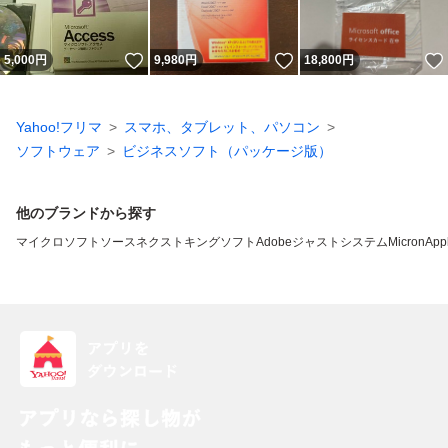
いいね！
いいね！
5,000
円
9,980
円
18,800
円
Yahoo!フリマ
スマホ、タブレット、パソコン
ソフトウェア
ビジネスソフト（パッケージ版）
他のブランドから探す
マイクロソフト
ソースネクスト
キングソフト
Adobe
ジャストシステム
Micron
App