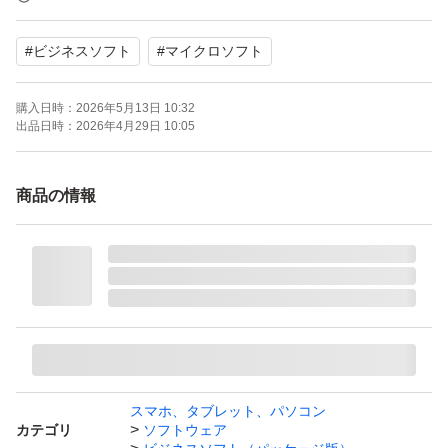
また、OEM版とは異なり、最大2台のPCにインストール
#
ビジネスソフト
#
マイクロソフト
可能です。
購入日時：
2026年5月13日 10:32
■セットアップに関する情報
出品日時：
2026年4月29日 10:05
・プロダクトキーは付属しています
・製品版ライセンスのため、最大2台のPCにインストール
商品の情報
可能です
・2台目の利用については、Microsoftのライセンス規約に
準じます
・インストールには Microsoft が定めたシステム要件を満
たすシステム環境が必要です
・商用利用可能（非アカデミック版）
スマホ、タブレット、パソコン
カテゴリ
ソフトウェア
■製品仕様・対応形式