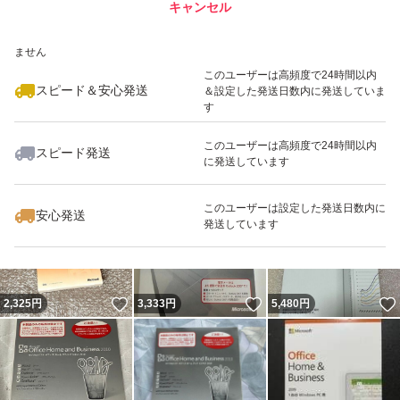
キャンセル
スピード&安心発送
能なデバイス を使用し、インストール ID を入力して、ラ
いいね！
いいね！
5,945
※このバッジは実績に基づく表示であり、発送を保証しているものではあり
円
5,480
円
5,480
円
イセンス認証に必要な確認 ID を取得する必要がありま
ません
最大10%対象
このユーザーは高頻度で24時間以内
す。
スピード＆安心発送
＆設定した発送日数内に発送していま
す
旧バージョン製品にご理解のある方のみご入札ください。
このユーザーは高頻度で24時間以内
スピード発送
に発送しています
いいね！
いいね！
2,000
円
5,480
円
6,000
円
■発送方法
このユーザーは設定した発送日数内に
安心発送
ゆうパケットポスト
発送しています
いいね！
いいね！
2,325
円
3,333
円
5,480
円