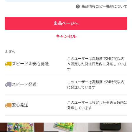
取引実績◯+
いいね！
いいね！
3,900
円
3,650
円
3,600
円
引を完了させた実績があります
商品情報コピー機能について
このユーザーは他フリマサービス
他フリマ実績◯+
出品ページへ
での取引実績があります
キャンセル
スピード&安心発送
いいね！
いいね！
3,450
※このバッジは実績に基づく表示であり、発送を保証しているものではあり
円
3,900
円
3,850
円
ません
このユーザーは高頻度で24時間以内
スピード＆安心発送
＆設定した発送日数内に発送していま
す
このユーザーは高頻度で24時間以内
スピード発送
に発送しています
いいね！
いいね！
3,770
円
3,695
円
4,000
円
最大10%対象
このユーザーは設定した発送日数内に
安心発送
発送しています