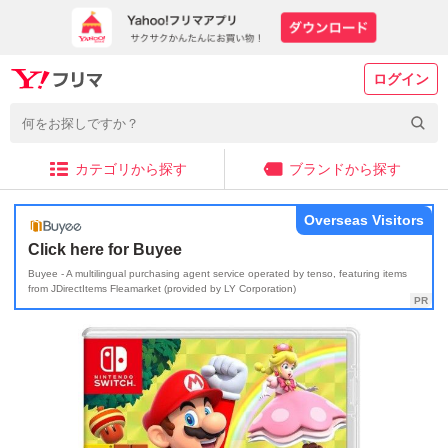
ログイン
カテゴリから探す
ブランドから探す
Overseas Visitors
Click here for Buyee
Buyee - A multilingual purchasing agent service operated by tenso, featuring items
from JDirectItems Fleamarket (provided by LY Corporation)