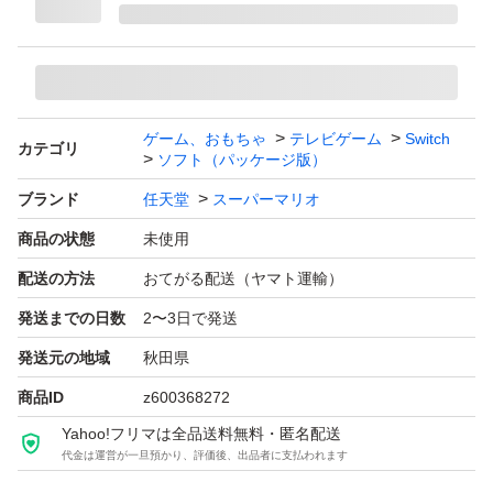
携帯モードプレイ人数：1.0 人
ゲーム、おもちゃ
テレビゲーム
Switch
カテゴリ
ソフト（パッケージ版）
ブランド
任天堂
スーパーマリオ
商品の状態
未使用
配送の方法
おてがる配送（ヤマト運輸）
発送までの日数
2〜3日で発送
発送元の地域
秋田県
商品ID
z600368272
Yahoo!フリマは全品送料無料・匿名配送
代金は運営が一旦預かり、評価後、出品者に支払われます