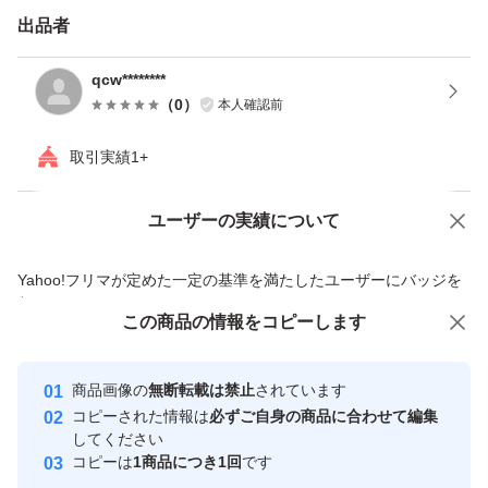
出品者
qcw********
（
0
）
本人確認前
取引実績1+
ユーザーの実績について
価格の相談
商品への質問
商品への質問からの値下げ交渉、不適切なカテゴリ変更依頼は禁止です
Yahoo!フリマが定めた一定の基準を満たしたユーザーにバッジを
付与しています
この商品をみている人にオススメ
この商品の情報をコピーします
安心取引出品者
Yahoo!フリマの基準をクリアした安
安心取引出品者
商品画像の
無断転載は禁止
されています
心・安全なユーザーです
コピーされた情報は
必ずご自身の商品に合わせて編集
取引実績
してください
コピーは
1商品につき1回
です
このユーザーはYahoo!フリマの取