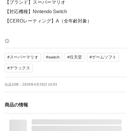
【ブランド】スーパーマリオ
【対応機種】Nintendo Switch
【CEROレーティング】A（全年齢対象）
よろしくお願いいたします。
#
スーパーマリオ
#
switch
#
任天堂
#
ゲームソフト
【Switch】New スーパーマリオブラザーズ U デラックス
ブランド：任天堂 スーパーマリオ
#
デラックス
ゲームジャンル：アクション
出品日時：
2026年4月29日 10:03
ソフトウェア対象年齢：全年齢対象
パッケージ種類：通常版
商品の情報
オンライン：オンライン対応
プレイモード：TVモード対応 テーブルモード対応 携帯モ
ード対応