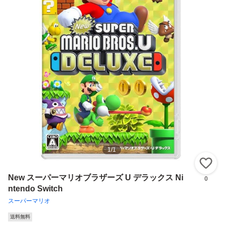
1
/
1
い
New スーパーマリオブラザーズ U デラックス Ni
0
ntendo Switch
スーパーマリオ
送料無料