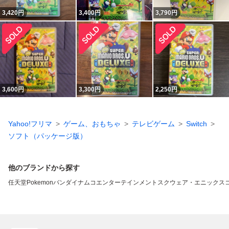
3,420
円
3,400
円
3,790
円
3,600
円
3,300
円
2,250
円
Yahoo!フリマ
ゲーム、おもちゃ
テレビゲーム
Switch
ソフト（パッケージ版）
他のブランドから探す
任天堂
Pokemon
バンダイナムコエンターテインメント
スクウェア・エニックス