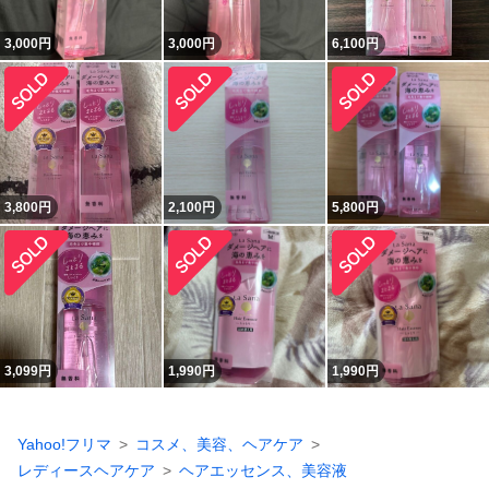
3,000
円
3,000
円
6,100
円
3,800
円
2,100
円
5,800
円
3,099
円
1,990
円
1,990
円
Yahoo!フリマ
コスメ、美容、ヘアケア
レディースヘアケア
ヘアエッセンス、美容液