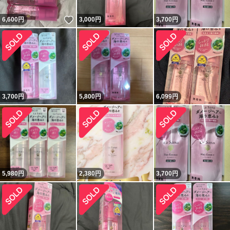
いいね！
6,600
円
3,000
円
3,700
円
3,700
円
5,800
円
6,099
円
5,980
円
2,380
円
3,700
円