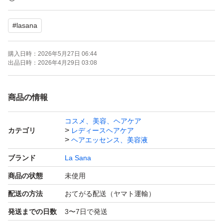
Msize 75ml
#
lasana
３点
購入日時：
2026年5月27日 06:44
出品日時：
2026年4月29日 03:08
宅急便コンパクトで発送いたします。
※配送中に起きた商品へのダメージや破損に関しましては
商品の情報
責任を取ることは出来ませんので、予めご了承くださいま
コスメ、美容、ヘアケア
せ。
カテゴリ
レディースヘアケア
お値下げはできかねますので、交渉はお控えください。
ヘアエッセンス、美容液
ブランド
La Sana
商品の状態
未使用
配送の方法
おてがる配送（ヤマト運輸）
発送までの日数
3〜7日で発送