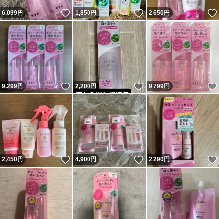
いいね！
いいね！
6,099
円
1,850
円
2,650
円
いいね！
いいね！
9,299
円
2,200
円
9,799
円
いいね！
いいね！
2,450
円
4,900
円
2,290
円