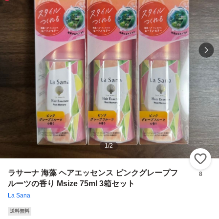
1
/
2
い
ラサーナ 海藻 ヘアエッセンス ピンクグレープフ
8
ルーツの香り Msize 75ml 3箱セット
La Sana
送料無料