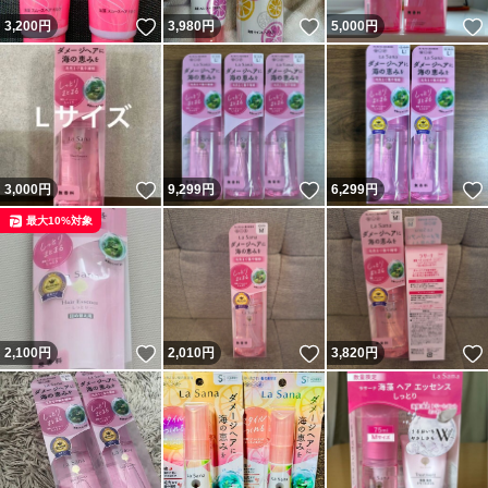
いいね！
いいね！
3,200
円
3,980
円
5,000
円
いいね！
いいね！
3,000
円
9,299
円
6,299
円
最大10%対象
いいね！
いいね！
2,100
円
2,010
円
3,820
円