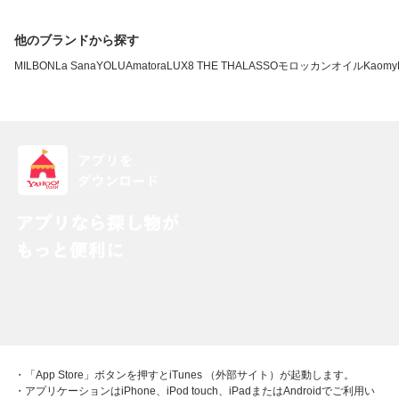
他のブランドから探す
MILBON
La Sana
YOLU
Amatora
LUX
8 THE THALASSO
モロッカンオイル
Kao
my
・「App Store」ボタンを押すとiTunes （外部サイト）が起動します。
・アプリケーションはiPhone、iPod touch、iPadまたはAndroidでご利用い