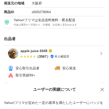
発送元の地域
大阪府
商品ID
z600278064
Yahoo!フリマは全品送料無料・匿名配送
代金は運営が一旦預かり、評価後、出品者に支払われます
出品者
apple juice 0345
（
3567
）
本人確認済
安心取引出品者
安心発送
取引実績99+
ユーザーの実績について
価格の相談
商品への質問
商品への質問からの値下げ交渉、不適切なカテゴリ変更依頼は禁止です
Yahoo!フリマが定めた一定の基準を満たしたユーザーにバッジを
付与しています