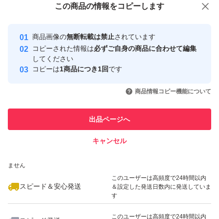
この商品をみている人にオススメ
この商品の情報をコピーします
安心取引出品者
Yahoo!フリマの基準をクリアした安
安心取引出品者
商品画像の
無断転載は禁止
されています
心・安全なユーザーです
コピーされた情報は
必ずご自身の商品に合わせて編集
取引実績
してください
コピーは
1商品につき1回
です
このユーザーはYahoo!フリマの取
取引実績◯+
いいね！
いいね！
5,980
円
4,499
円
5,980
円
引を完了させた実績があります
商品情報コピー機能について
このユーザーは他フリマサービス
他フリマ実績◯+
出品ページへ
での取引実績があります
キャンセル
スピード&安心発送
いいね！
いいね！
5,980
※このバッジは実績に基づく表示であり、発送を保証しているものではあり
円
3,999
円
5,660
円
ません
最大10%対象
このユーザーは高頻度で24時間以内
スピード＆安心発送
＆設定した発送日数内に発送していま
す
このユーザーは高頻度で24時間以内