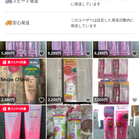
スピード発送
に発送しています
いいね！
いいね！
4,399
円
6,000
円
5,980
円
このユーザーは設定した発送日数内に
安心発送
発送しています
いいね！
いいね！
5,900
円
9,299
円
9,299
円
最大10%対象
いいね！
いいね！
2,480
円
2,200
円
3,000
円
最大10%対象