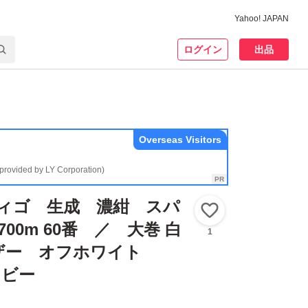
Yahoo! JAPAN
ログイン
出品
Overseas Visitors
(provided by LY Corporation)
ディゴ 生成 濃紺 スパ
いいね！
700m 60番 ／ 大巻 白
1
ザー オフホワイト
イビー