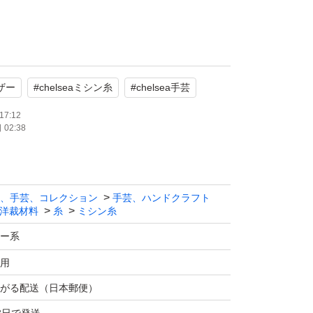
の梱包です。配送の厚さ制限があるため、ご了
す。
ェザー
#
chelseaミシン糸
#
chelsea手芸
17:12
02:38
グッズクーポン
開催の時もあり）
、手芸、コレクション
手芸、ハンドクラフト
洋裁材料
糸
ミシン糸
グ
ー系
ヤフェザーから見られます。
用
がる配送（日本郵便）