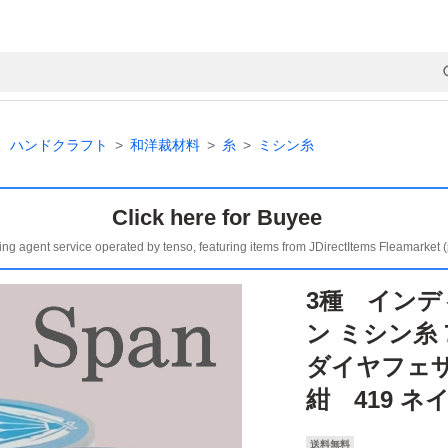
、ハンドクラフト
和洋裁材料
糸
ミシン糸
Click here for Buyee
ing agent service operated by tenso, featuring items from JDirectItems Fleamarket 
3種 イン
ン ミシン糸 
ダイヤフェ
紺 419 ネ
送料無料