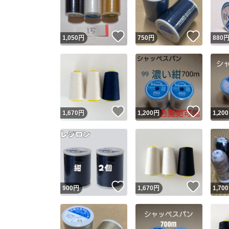
他フ
いいね！
いいね
1,050
円
750
円
880
スピード
※このバッ
スピ
いいね！
いいね
1,670
円
1,200
円
1,200
スピ
安心
いいね！
いいね
900
円
1,670
円
1,700