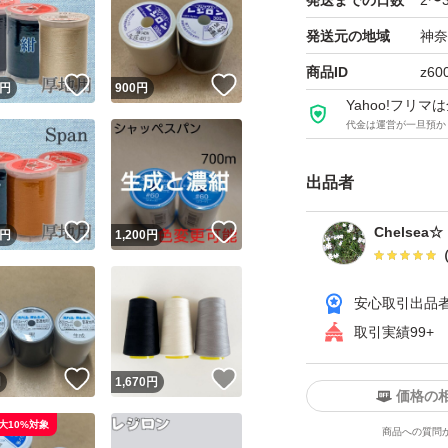
発送までの日数
2〜
04dsbh3
発送元の地域
神奈
商品ID
z60
！
いいね！
いいね！
円
900
円
Yahoo!フリ
代金は運営が一旦預か
出品者
！
いいね！
いいね！
Chelsea☆
円
1,200
円
安心取引出品
取引実績99+
！
いいね！
いいね！
円
1,670
円
価格の
大10%対象
商品への質問