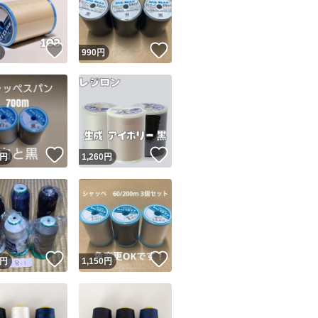
商品情報コピー機
リマ実績◯+
このユーザーは他フリマサービスでの取引実績があります
！
いいね！
いいね！
円
990
円
出品ページへ
&安心発送
キャンセル
ジは実績に基づく表示であり、発送を保証しているものではありません
このユーザーは高頻度で24時間以内＆設定した発送日数内に
ード＆安心発送
ます
！
いいね！
いいね！
円
1,260
円
ード発送
このユーザーは高頻度で24時間以内に発送しています
発送
このユーザーは設定した発送日数内に発送しています
！
いいね！
いいね！
円
1,150
円