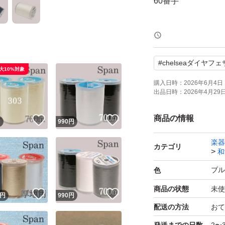
60番手
※OPP袋と封筒で
承お願いいたしま
#
chelseaダイヤフ
大10%対象
◯
購入日時：
2026年6月4日 
出品日時：
2026年4月29日 
ミシン糸→手芸・
（おもちゃと共同
商品の情報
！
いいね！
いいね！
円
990
円
◯
楽器
カテゴリ
和
他の糸は1番下のタ
ブル
色
#chelseaダイ
商品の状態
未使
！
いいね！
いいね！
円
990
円
配送の方法
おて
ミシン糸 縫製