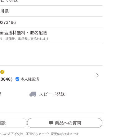
3日で発送
川県
0273496
マは全品送料無料・匿名配送
り、評価後、出品者に支払われます
（
3646
）
本人確認済
者
スピード発送
相談
商品への質問
からの値下げ交渉、不適切なカテゴリ変更依頼は禁止です