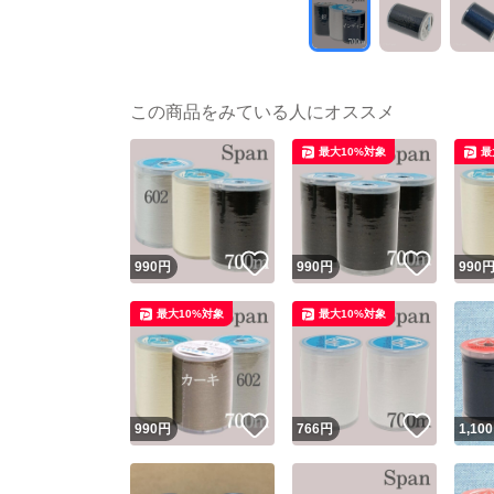
この商品をみている人にオススメ
最大10%対象
最
いいね！
いいね
990
円
990
円
990
最大10%対象
最大10%対象
いいね！
いいね
990
円
766
円
1,100