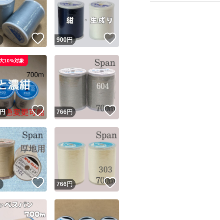
！
いいね！
いいね！
円
900
円
大10%対象
ユーザーの実績について
！
いいね！
いいね！
円
766
円
o!フリマが定めた一定の基準を満たしたユーザーにバッジを付与しています
出品者
この商品の情報をコピーします
取引出品者
Yahoo!フリマの基準をクリアした安心・安全なユーザーです
！
いいね！
いいね！
商品画像の
無断転載は禁止
されています
円
766
円
コピーされた情報は
必ずご自身の商品に合わせて編集
してください
コピーは
1商品につき1回
です
実績◯+
このユーザーはYahoo!フリマの取引を完了させた実績があり