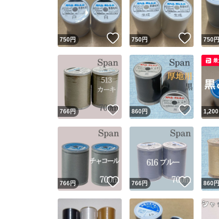
いいね！
いいね
750
円
750
円
750
最
いいね！
いいね
766
円
860
円
1,200
Yaho
安心取引
安心
いいね！
いいね
766
円
766
円
860
取引実績
取引