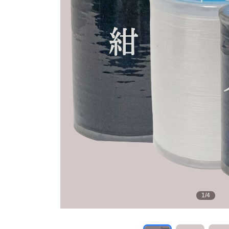
1
/
4