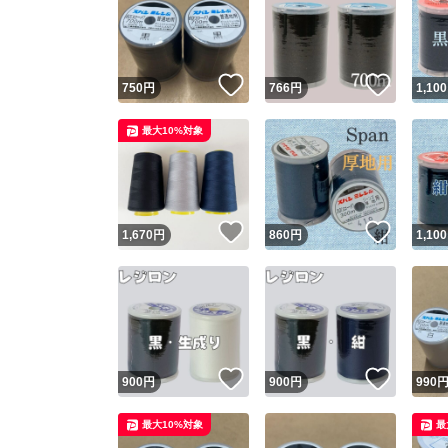
いいね！
いいね
750
円
766
円
1,100
最大10%対象
いいね！
いいね
1,670
円
860
円
1,100
いいね！
いいね
900
円
900
円
990
最大10%対象
最