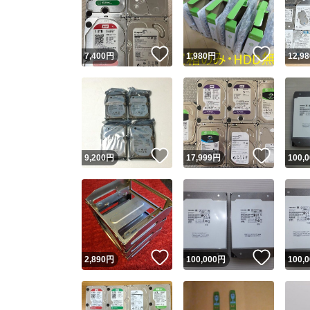
いいね！
いいね
7,400
円
1,980
円
12,98
いいね！
いいね
9,200
円
17,999
円
100,
Yaho
安心取引
安心
いいね！
いいね
2,890
円
100,000
円
100,
取引実績
取引