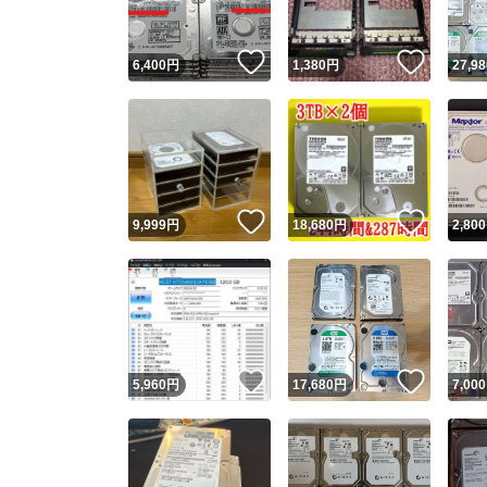
いいね！
いいね
6,400
円
1,380
円
27,98
いいね！
いいね
9,999
円
18,680
円
2,800
いいね！
いいね
5,960
円
17,680
円
7,000