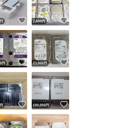
商品情報コピー機
リマ実績◯+
このユーザーは他フリマサービスでの取引実績があります
！
いいね！
いいね！
円
2,800
円
出品ページへ
&安心発送
キャンセル
ジは実績に基づく表示であり、発送を保証しているものではありません
このユーザーは高頻度で24時間以内＆設定した発送日数内に
ード＆安心発送
ます
！
いいね！
いいね！
0
円
23,000
円
ード発送
このユーザーは高頻度で24時間以内に発送しています
発送
このユーザーは設定した発送日数内に発送しています
！
いいね！
いいね！
円
100,000
円