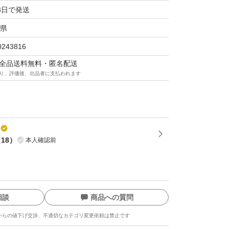
3日で発送
県
0243816
マは全品送料無料・匿名配送
り、評価後、出品者に支払われます
（
18
）
本人確認前
相談
商品への質問
からの値下げ交渉、不適切なカテゴリ変更依頼は禁止です