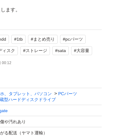
たします。
hdd
#
1tb
#
まとめ売り
#
pcパーツ
ディスク
#
ストレージ
#
sata
#
大容量
00:12
ホ、タブレット、パソコン
PCパーツ
蔵型ハードディスクドライブ
gate
傷や汚れあり
がる配送（ヤマト運輸）