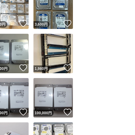
！
いいね！
いいね！
0
円
3,600
円
ユーザーの実績について
！
いいね！
いいね！
000
円
1,980
円
o!フリマが定めた一定の基準を満たしたユーザーにバッジを付与しています
出品者
この商品の情報をコピーします
取引出品者
Yahoo!フリマの基準をクリアした安心・安全なユーザーです
！
いいね！
いいね！
商品画像の
無断転載は禁止
されています
000
円
100,000
円
コピーされた情報は
必ずご自身の商品に合わせて編集
してください
コピーは
1商品につき1回
です
実績◯+
このユーザーはYahoo!フリマの取引を完了させた実績があり