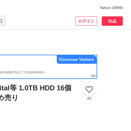
Yahoo! JAPAN
ログイン
出品
Overseas Visitors
(provided by LY Corporation)
ital等 1.0TB HDD 16個
いいね！
め売り
23