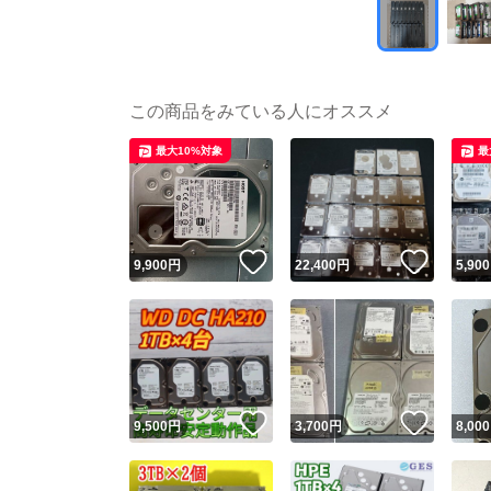
この商品をみている人にオススメ
最大10%対象
最
いいね！
いいね
9,900
円
22,400
円
5,900
いいね！
いいね
9,500
円
3,700
円
8,000