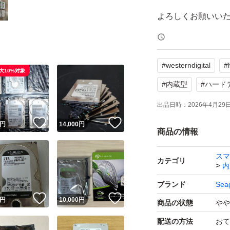
よろしくお願いい
#
westerndigital
#
大10%対象
#
内蔵型
#
ハード
出品日時：
2026年4月29日 
！
いいね！
いいね！
円
14,000
円
商品の情報
スマ
カテゴリ
内
ブランド
Sea
！
いいね！
いいね！
円
10,000
円
商品の状態
やや
配送の方法
おて