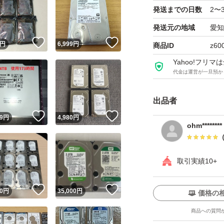
発送までの日数
2〜
発送元の地域
愛知
！
いいね！
いいね！
円
6,999
円
商品ID
z60
Yahoo!フリ
代金は運営が一旦預か
出品者
いいね！
いいね！
9
円
4,980
円
ohm********
取引実績10+
！
いいね！
いいね！
0
円
35,000
円
価格の
商品への質問