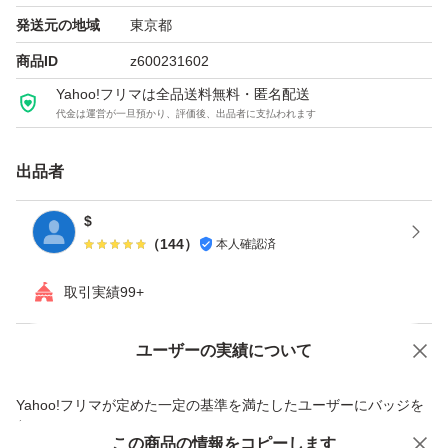
発送元の地域
東京都
商品ID
z600231602
Yahoo!フリマは全品送料無料・匿名配送
代金は運営が一旦預かり、評価後、出品者に支払われます
出品者
$
（
144
）
本人確認済
取引実績99+
ユーザーの実績について
価格の相談
商品への質問
商品への質問からの値下げ交渉、不適切なカテゴリ変更依頼は禁止です
Yahoo!フリマが定めた一定の基準を満たしたユーザーにバッジを
付与しています
この商品をみている人にオススメ
この商品の情報をコピーします