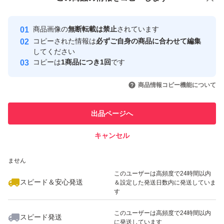
安心取引出品者
最大10%対象
Yahoo!フリマの基準をクリアした安
安心取引出品者
商品画像の
無断転載は禁止
されています
心・安全なユーザーです
コピーされた情報は
必ずご自身の商品に合わせて編集
取引実績
してください
コピーは
1商品につき1回
です
このユーザーはYahoo!フリマの取
取引実績◯+
いいね！
いいね！
6,800
円
6,900
円
6,900
円
引を完了させた実績があります
商品情報コピー機能について
最大10%対象
このユーザーは他フリマサービス
他フリマ実績◯+
出品ページへ
での取引実績があります
キャンセル
スピード&安心発送
いいね！
いいね！
6,500
※このバッジは実績に基づく表示であり、発送を保証しているものではあり
円
6,900
円
3,290
円
ません
最大10%対象
このユーザーは高頻度で24時間以内
スピード＆安心発送
＆設定した発送日数内に発送していま
す
このユーザーは高頻度で24時間以内
スピード発送
に発送しています