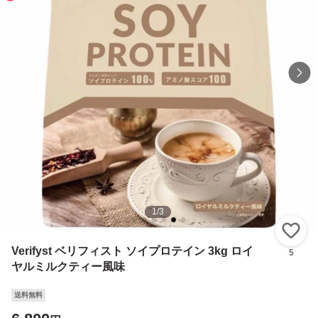
1
/
3
い
Verifyst ベリフィスト ソイプロテイン 3kg ロイ
5
ヤルミルクティー風味
送料無料