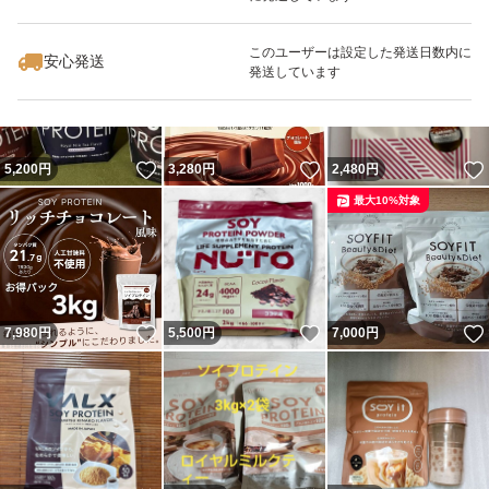
いいね！
いいね！
6,700
円
5,500
円
5,500
円
このユーザーは設定した発送日数内に
安心発送
発送しています
いいね！
いいね！
5,200
円
3,280
円
2,480
円
最大10%対象
いいね！
いいね！
7,980
円
5,500
円
7,000
円