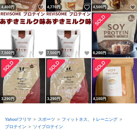
いいね！
いいね！
4,400
円
4,770
円
4,500
円
いいね！
いいね！
7,500
円
7,500
円
6,200
円
3,290
円
3,290
円
4,100
円
Yahoo!フリマ
スポーツ
フィットネス、トレーニング
プロテイン
ソイプロテイン