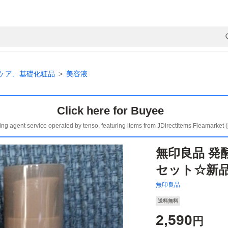
ケア、基礎化粧品
美容液
Click here for Buyee
ing agent service operated by tenso, featuring items from JDirectItems Fleamarket 
無印良品 発酵
セット☆新
無印良品
送料無料
2,590
円