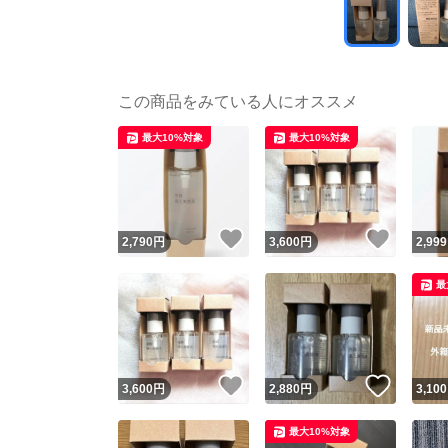
この商品をみている人にオススメ
最大10%対象
最大10%対象
いいね！
いいね
2,790
円
3,600
円
2,999
最
いいね！
いいね
3,600
円
2,880
円
3,100
最大10%対象