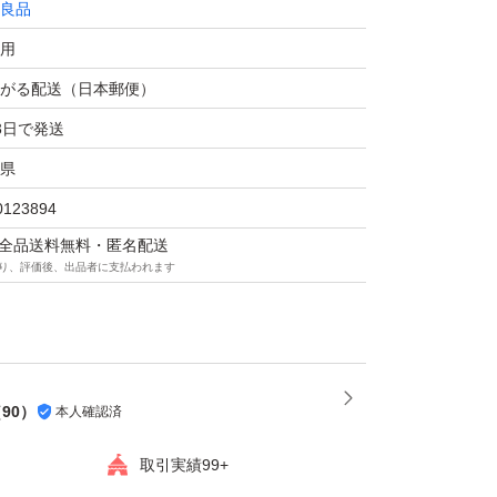
良品
無着色、無鉱物油、弱酸性、パラベンフリー、
用
、アレルギーテスト済み
がる配送（日本郵便）
うございます。
3日で発送
県
液 50ml
0123894
品
マは全品送料無料・匿名配送
り、評価後、出品者に支払われます
液 50ml
品
（
90
）
本人確認済
取引実績99+