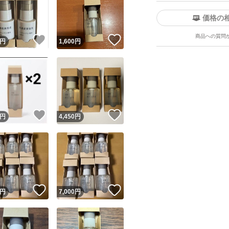
価格の
商品への質問
！
いいね！
いいね！
円
1,600
円
ユーザーの実績について
！
いいね！
いいね！
円
4,450
円
o!フリマが定めた一定の基準を満たしたユーザーにバッジを付与しています
出品者
この商品の情報をコピーします
取引出品者
Yahoo!フリマの基準をクリアした安心・安全なユーザーです
！
いいね！
いいね！
商品画像の
無断転載は禁止
されています
円
7,000
円
コピーされた情報は
必ずご自身の商品に合わせて編集
してください
コピーは
1商品につき1回
です
実績◯+
このユーザーはYahoo!フリマの取引を完了させた実績があり