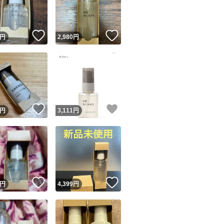
商品情報コピー機
リマ実績◯+
このユーザーは他フリマサービスでの取引実績があります
！
いいね！
いいね！
円
2,980
円
出品ページへ
&安心発送
キャンセル
ジは実績に基づく表示であり、発送を保証しているものではありません
このユーザーは高頻度で24時間以内＆設定した発送日数内に
ード＆安心発送
ます
！
いいね！
いいね！
円
3,111
円
ード発送
このユーザーは高頻度で24時間以内に発送しています
発送
このユーザーは設定した発送日数内に発送しています
！
いいね！
いいね！
円
4,399
円