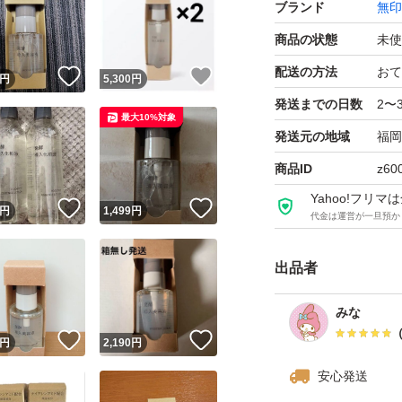
ブランド
無印
【特徴】無香料、
商品の状態
未使
アルコールフリー
配送の方法
おて
！
いいね！
いいね！
円
5,300
円
ご覧頂きあリがと
発送までの日数
2〜
最大10%対象
発送元の地域
福岡
無印良品 発酵導入美容
商品ID
z60
ブランド：無印良
Yahoo!フリ
！
いいね！
いいね！
円
1,499
円
代金は運営が一旦預か
無印良品 発酵導入美容
出品者
ブランド：無印良
みな
！
いいね！
いいね！
円
2,190
円
安心発送