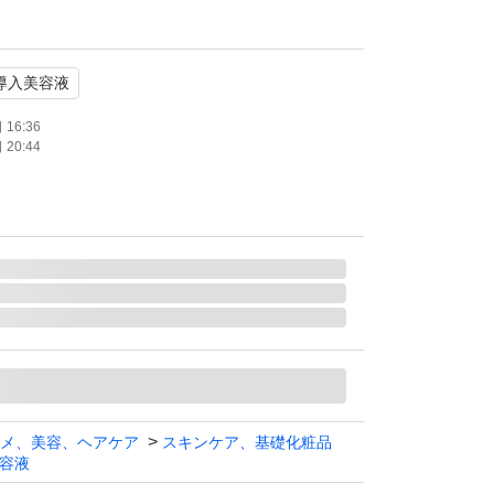
の前につけて頂く導入美容液になります。
導入美容液
%にこだわったコクのある導入美容液で、成分
ハリとうるおいを与える米ぬか発酵液です。
16:36
20:44
することで、保湿成分が角質層まで浸透しやす
整えます。
無鉱物油、弱酸性、パラベンフリー、アルコー
ルギーテスト済みです。
良品
入美容液
メ、美容、ヘアケア
スキンケア、基礎化粧品
容液
使用