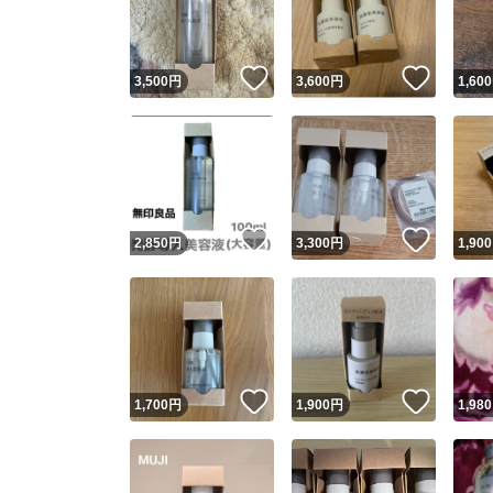
他フ
いいね！
いいね
3,500
円
3,600
円
1,600
スピード
※このバッ
スピ
いいね！
いいね
2,850
円
3,300
円
1,900
スピ
安心
いいね！
いいね
1,700
円
1,900
円
1,980