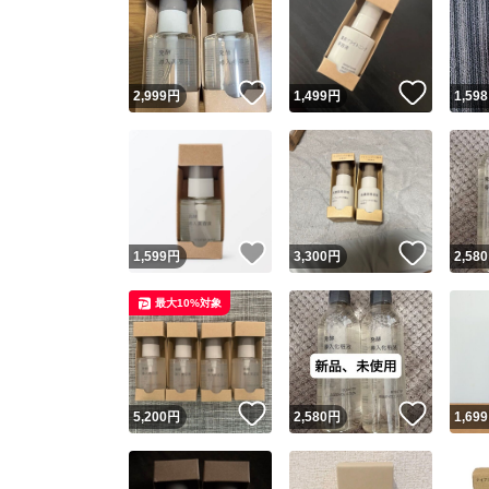
いいね！
いいね
2,999
円
1,499
円
1,598
いいね！
いいね
1,599
円
3,300
円
2,580
最大10%対象
いいね！
いいね
5,200
円
2,580
円
1,699