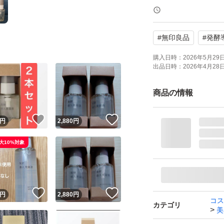
こちらは、化粧水
#
無印良品
#
発酵
天然由来成分100
の65%以上が肌に
購入日時：
2026年5月29日 
出品日時：
2026年4月28日 
化粧水の前に使用
いなめらかな肌に
商品の情報
無香料、無着色、
！
いいね！
いいね！
ルフリーで、アレ
円
2,880
円
大10%対象
【ブランド】無印
【商品名】発酵導
【容量】50mL
！
いいね！
いいね！
円
2,880
円
【個数】2個
コス
カテゴリ
美
【商品の状態】未