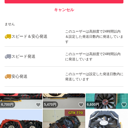
キャンセル
スピード&安心発送
いいね！
いいね！
3,500
※このバッジは実績に基づく表示であり、発送を保証しているものではあり
円
5,000
円
4,000
円
ません
このユーザーは高頻度で24時間以内
スピード＆安心発送
＆設定した発送日数内に発送していま
す
このユーザーは高頻度で24時間以内
スピード発送
に発送しています
いいね！
いいね！
5,250
円
3,000
円
5,900
円
このユーザーは設定した発送日数内に
安心発送
発送しています
いいね！
いいね！
6,700
円
5,470
円
6,600
円