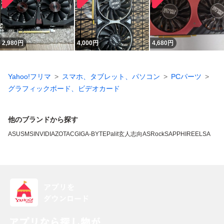
2,980
円
4,000
円
4,680
円
Yahoo!フリマ
スマホ、タブレット、パソコン
PCパーツ
グラフィックボード、ビデオカード
他のブランドから探す
ASUS
MSI
NVIDIA
ZOTAC
GIGA-BYTE
Palit
玄人志向
ASRock
SAPPHIRE
ELSA