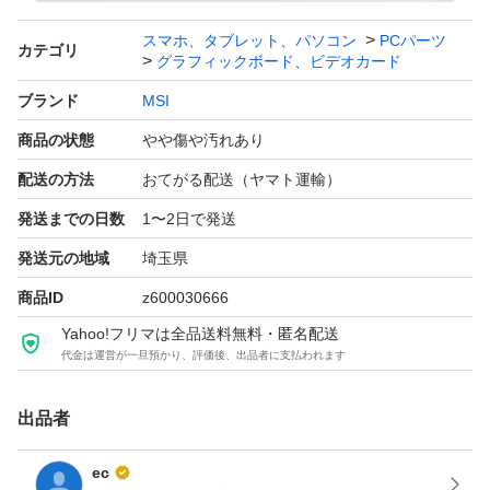
不明点はご質問ください。
スマホ、タブレット、パソコン
PCパーツ
カテゴリ
グラフィックボード、ビデオカード
ブランド
MSI
商品の状態
やや傷や汚れあり
配送の方法
おてがる配送（ヤマト運輸）
発送までの日数
1〜2日で発送
発送元の地域
埼玉県
商品ID
z600030666
Yahoo!フリマは全品送料無料・匿名配送
代金は運営が一旦預かり、評価後、出品者に支払われます
出品者
ec