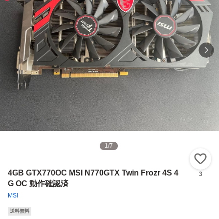
1
/
7
い
4GB GTX770OC MSI N770GTX Twin Frozr 4S 4
3
G OC 動作確認済
MSI
送料無料