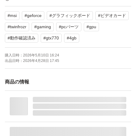
致しました。短時間起動ですが乱れ等はありませんでし
#
msi
#
geforce
#
グラフィックボード
#
ビデオカード
た。
・状態は写真にてご確認願います。
#
twinfrozr
#
gaming
#
pcパーツ
#
gpu
・FFベンチ高品質で完走致しました。ベンチ中特に乱れ
#
動作確認済み
#
gtx770
#
4gb
等はありませんでした。
購入日時：
2026年5月10日 16:24
出品日時：
2026年4月28日 17:45
注意事項 :
・中古品の為NC,NRにてお願い致します。
商品の情報
・簡易清掃になります。ファンや内部に汚れ等ある事がご
ざいます。
・到着後24時間以内の受取確認をお願い致します。
【その他】
管：gb-0428b22