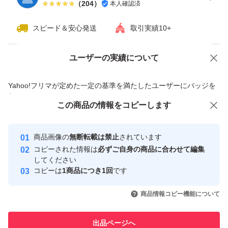
（
204
）
本人確認済
スピード＆安心発送
取引実績10+
ユーザーの実績について
価格の相談
商品への質問
商品への質問からの値下げ交渉、不適切なカテゴリ変更依頼は禁止です
Yahoo!フリマが定めた一定の基準を満たしたユーザーにバッジを
付与しています
この商品をみている人にオススメ
この商品の情報をコピーします
安心取引出品者
最大10%対象
Yahoo!フリマの基準をクリアした安
安心取引出品者
商品画像の
無断転載は禁止
されています
心・安全なユーザーです
コピーされた情報は
必ずご自身の商品に合わせて編集
取引実績
してください
コピーは
1商品につき1回
です
このユーザーはYahoo!フリマの取
取引実績◯+
いいね！
いいね！
5,000
円
6,980
円
5,998
円
引を完了させた実績があります
商品情報コピー機能について
このユーザーは他フリマサービス
他フリマ実績◯+
出品ページへ
での取引実績があります