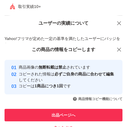
取引実績10+
ユーザーの実績について
価格の相談
商品への質問
商品への質問からの値下げ交渉、不適切なカテゴリ変更依頼は禁止です
Yahoo!フリマが定めた一定の基準を満たしたユーザーにバッジを
付与しています
この商品をみている人にオススメ
この商品の情報をコピーします
安心取引出品者
最大10%対象
最大10%対象
最大10%対象
Yahoo!フリマの基準をクリアした安
安心取引出品者
商品画像の
無断転載は禁止
されています
心・安全なユーザーです
コピーされた情報は
必ずご自身の商品に合わせて編集
取引実績
してください
コピーは
1商品につき1回
です
このユーザーはYahoo!フリマの取
取引実績◯+
いいね！
いいね！
2,150
円
2,150
円
1,940
円
引を完了させた実績があります
商品情報コピー機能について
最大10%対象
最大10%対象
このユーザーは他フリマサービス
他フリマ実績◯+
出品ページへ
での取引実績があります