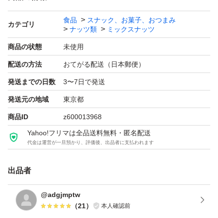
食品
スナック、お菓子、おつまみ
カテゴリ
ナッツ類
ミックスナッツ
商品の状態
未使用
配送の方法
おてがる配送（日本郵便）
発送までの日数
3〜7日で発送
発送元の地域
東京都
商品ID
z600013968
Yahoo!フリマは全品送料無料・匿名配送
代金は運営が一旦預かり、評価後、出品者に支払われます
出品者
@adgjmptw
（
21
）
本人確認前