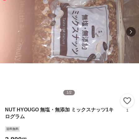
1
/
2
い
NUT HYOUGO 無塩・無添加 ミックスナッツ1キ
1
ログラム
送料無料