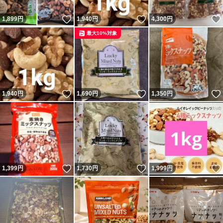
いいね！
いいね！
1,899
円
1,940
円
4,300
円
最大10%対象
いいね！
いいね！
1,940
円
1,690
円
1,350
円
いいね！
いいね！
1,399
円
1,730
円
1,999
円