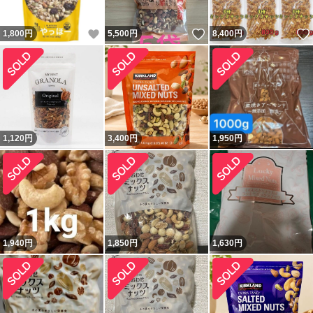
いいね！
いいね！
1,800
円
5,500
円
8,400
円
1,120
円
3,400
円
1,950
円
1,940
円
1,850
円
1,630
円