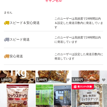
キャンセル
スピード&安心発送
いいね！
いいね！
1,290
※このバッジは実績に基づく表示であり、発送を保証しているものではあり
円
1,700
円
1,350
円
ません
このユーザーは高頻度で24時間以内
スピード＆安心発送
＆設定した発送日数内に発送していま
す
このユーザーは高頻度で24時間以内
スピード発送
に発送しています
いいね！
いいね！
1,380
円
1,950
円
1,730
円
このユーザーは設定した発送日数内に
安心発送
発送しています
いいね！
いいね！
1,940
円
1,999
円
1,800
円
最大10%対象