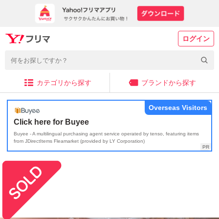
ログイン
カテゴリから探す
ブランドから探す
Overseas Visitors
Click here for Buyee
Buyee - A multilingual purchasing agent service operated by tenso, featuring items
from JDirectItems Fleamarket (provided by LY Corporation)